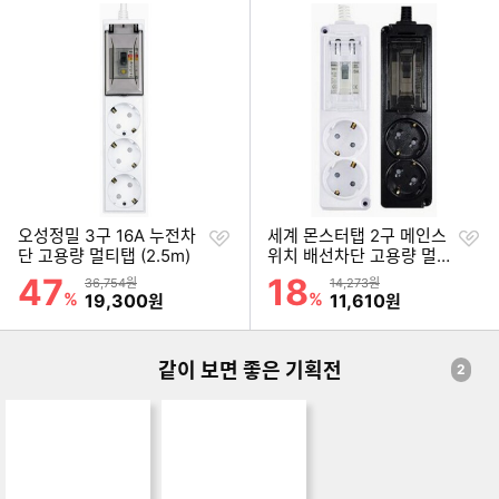
찜
찜
오성정밀 3구 16A 누전차
세계 몬스터탭 2구 메인스
하
하
단 고용량 멀티탭 (2.5m)
위치 배선차단 고용량 멀티
기
기
탭 (1.5m)
47
18
할인률
할인률
상품금액
상품금액
36,754원
14,273원
%
할인금액
%
할인금액
19,300
11,610
원
원
같이 보면 좋은 기획전
2