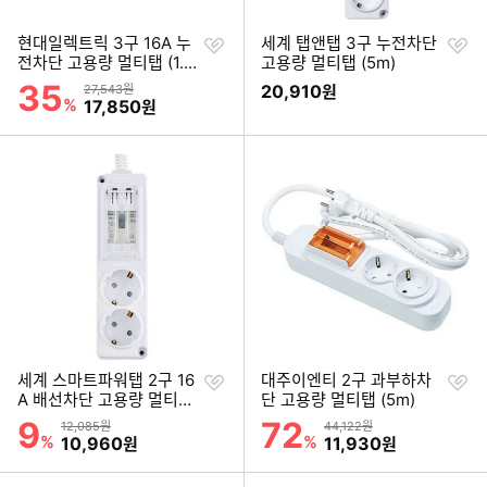
찜
찜
현대일렉트릭 3구 16A 누
세계 탭앤탭 3구 누전차단
하
하
전차단 고용량 멀티탭 (1.5
고용량 멀티탭 (5m)
기
기
m)
35
할인률
상품금액
20,910
27,543원
원
%
할인금액
17,850
원
찜
찜
세계 스마트파워탭 2구 16
대주이엔티 2구 과부하차
하
하
A 배선차단 고용량 멀티탭
단 고용량 멀티탭 (5m)
기
기
(1.5m)
9
72
할인률
할인률
상품금액
상품금액
12,085원
44,122원
%
할인금액
%
할인금액
10,960
11,930
원
원