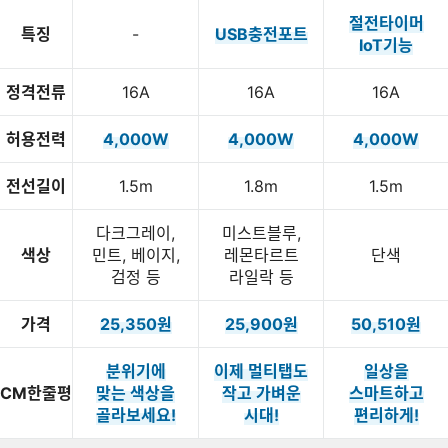
절전타이머
특징
-
USB충전포트
IoT기능
정격전류
16A
16A
16A
허용전력
4,000W
4,000W
4,000W
전선길이
1.5m
1.8m
1.5m
다크그레이,
미스트블루,
색상
민트, 베이지,
레몬타르트
단색
검정 등
라일락 등
가격
25,350
원
25,900
원
50,510
원
분위기에
이제 멀티탭도
일상을
CM한줄평
맞는 색상을
작고 가벼운
스마트하고
이미지형 상품 목록
골라보세요!
시대!
편리하게!
더보기