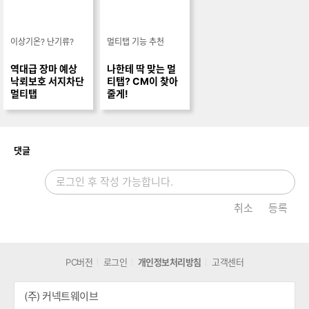
이상기온? 난기류?
멀티탭 기능 추천
역대급 장마 예상
나한테 딱 맞는 멀
낙뢰보호 서지차단
티탭? CM이 찾아
멀티탭
줄게!
개
댓글
취소
등록
PC버전
로그인
개인정보처리방침
고객센터
(주) 커넥트웨이브