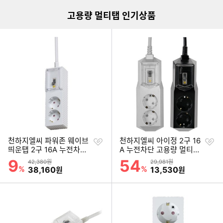
고용량 멀티탭 인기상품
찜
찜
천하지엘씨 파워존 웨이브
천하지엘씨 아이정 2구 16
하
하
띄운탭 2구 16A 누전차단
A 누전차단 고용량 멀티탭
기
기
자동소화 고용량 멀티탭 (3
(1.5m)
9
54
할인률
할인률
상품금액
상품금액
42,380원
29,981원
m)
%
할인금액
%
할인금액
38,160
13,530
원
원