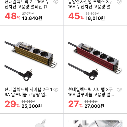
찜
찜
현대일렉트릭 2구 16A 누
동양전자산업 루넥스 3구
하
하
전차단 고용량 멀티탭 (1.5
16A 누전차단 고용량 멀티
기
기
m)
탭 (3m)
48
45
할인률
할인률
상품금액
상품금액
27,071원
33,302원
%
할인금액
%
할인금액
13,840
18,010
원
원
찜
찜
현대일렉트릭 서버탭 2구 1
현대일렉트릭 서버탭 3구
하
하
6A 알루미늄 고용량 멀티
16A 알루미늄 고용량 멀티
기
기
탭 (1.5m)
탭 (1.5m)
29
27
할인률
할인률
상품금액
상품금액
36,060원
38,315원
%
할인금액
%
할인금액
25,300
27,800
원
원