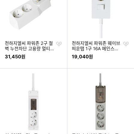
찜
찜
천하지엘씨 파워존 2구 철
천하지엘씨 파워존 웨이브
하
하
벽 누전차단 고용량 멀티탭
띄운탭 1구 16A 메인스위
기
기
화이트 (1.5m)
치 자동소화 고용량 연장선
31,450
19,040
원
원
멀티탭 (1.5m)