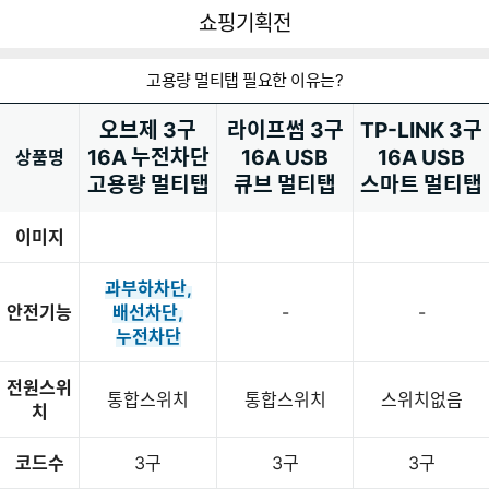
뒤
다
다나와
쇼핑기획전
로
나
가
와
기
메
고용량 멀티탭 필요한 이유는?
인
오브제 3구
라이프썸 3구
TP-LINK 3구
16A 누전차단
16A USB
16A USB
상품명
고용량 멀티탭
큐브 멀티탭
스마트 멀티탭
이미지
과부하차단,
안전기능
배선차단,
-
-
누전차단
전원스위
통합스위치
통합스위치
스위치없음
치
코드수
3구
3구
3구