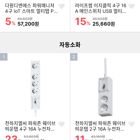
찜
찜
다원디엔에스 파워매니저
라이프썸 이지클릭 4구 16
하
하
4구 IoT 스마트 멀티탭 P
A 메인스위치 USB 멀티탭
기
기
M-M130-WE (2m)
(3m)
5
15
할인률
할인률
상품금액
상품금액
60,833원
30,533원
이미지형 상품 목록
%
할인금액
%
할인금액
57,200
25,660
원
원
더보기
자동소화
인
인
1
2
기
기
순
순
위
위
찜
찜
천하지엘씨 파워존 웨이브
천하지엘씨 파워존 웨이브
하
하
띄운탭 4구 16A 누전차단
띄운탭 2구 16A 누전차단
기
기
자동소화 고용량 멀티탭 (5
자동소화 고용량 멀티탭 (3
23
11
할인률
할인률
상품금액
상품금액
53,803원
43,160원