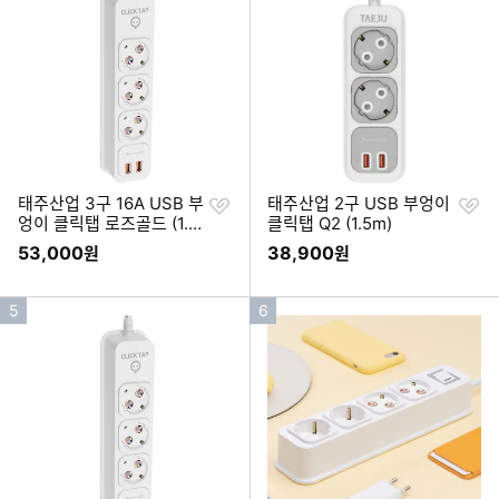
순
순
위
위
찜
찜
태주산업 3구 16A USB 부
태주산업 2구 USB 부엉이
하
하
엉이 클릭탭 로즈골드 (1.5
클릭탭 Q2 (1.5m)
기
기
m)
53,000
38,900
원
원
인
인
5
6
기
기
순
순
위
위