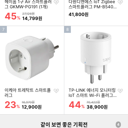
찜
찜
헤이홈 1구 Air 스마트플러
다원디엔에스 IoT Zigbee
하
하
그 GKMW-PG191 (1개)
스마트플러그 PM-B540-
기
기
ZB
45
할인률
상품금액
41,800
27,126원
원
%
할인금액
14,799
원
인
인
7
8
기
기
순
순
위
위
찜
찜
이케아 트레탁트 스마트플
TP-LINK 에너지 모니터링
하
하
러그
IoT 스마트 Wi-Fi 플러그
기
기
Tapo P115 (2개)
23
44
할인률
할인률
상품금액
상품금액
16,970원
70,422원
%
할인금액
%
할인금액
12,900
38,900
원
원
같이 보면 좋은 기획전
4