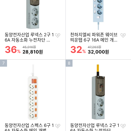
찜
찜
동양전자산업 루넥스 2구 1
천하지엘씨 파워존 웨이브
하
하
6A 자동소화 누전차단 고
띄운탭 6구 16A 메인 개별
기
기
용량 멀티탭 (3m)
스위치 자동소화 멀티탭 (1.
36
32
할인률
할인률
상품금액
상품금액
45,016원
47,263원
5m)
%
할인금액
%
할인금액
28,810
32,000
원
원
인
인
7
8
기
기
순
순
위
위
찜
찜
동양전자산업 스펙스 6구 1
동양전자산업 루넥스 2구 1
하
하
6A 자동소화 메인 개별스
6A 자동소화 누전차단 고