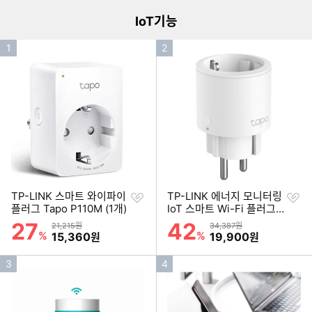
IoT기능
인
인
1
2
기
기
순
순
위
위
찜
찜
TP-LINK 스마트 와이파이
TP-LINK 에너지 모니터링
하
하
플러그 Tapo P110M (1개)
IoT 스마트 Wi-Fi 플러그
기
기
Tapo P115 (1개)
27
42
할인률
할인률
상품금액
상품금액
21,215원
34,387원
%
할인금액
%
할인금액
15,360
19,900
원
원
인
인
3
4
기
기
순
순