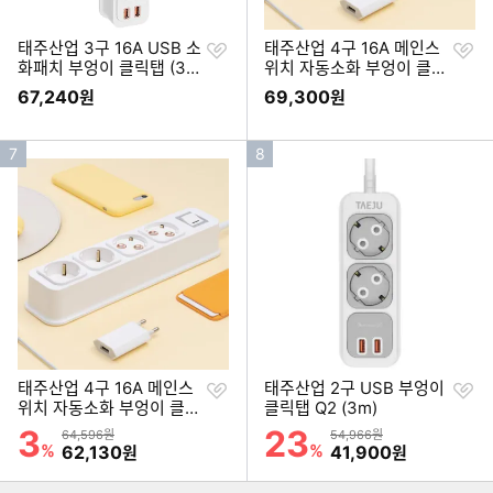
찜
찜
태주산업 3구 16A USB 소
태주산업 4구 16A 메인스
하
하
화패치 부엉이 클릭탭 (3
위치 자동소화 부엉이 클릭
기
기
m)
탭3 (3m)
67,240
69,300
원
원
인
인
7
8
기
기
순
순
위
위
찜
찜
태주산업 4구 16A 메인스
태주산업 2구 USB 부엉이
하
하
위치 자동소화 부엉이 클릭
클릭탭 Q2 (3m)
기
기
탭3 (1.5m)
3
23
할인률
할인률
상품금액
상품금액
64,596원
54,966원
이미지형 상품 목록
%
할인금액
%
할인금액
62,130
41,900
원
원
더보기