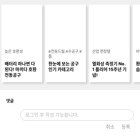
높은 호환성
#전동드릴 #수공구 #
산업 현장템
비
톱
배터리 하나면 다
한눈에 보는 공구
열화상 측정기 No.
환
된다! 마끼다 호환
인기 카테고리
1 플리어 15주년 기
습
전동공구
념!
개
댓글
취소
등록