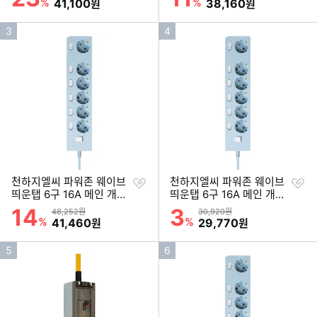
m)
m)
%
할인금액
%
할인금액
41,100
38,160
원
원
인
인
3
4
기
기
순
순
위
위
찜
찜
천하지엘씨 파워존 웨이브
천하지엘씨 파워존 웨이브
하
하
띄운탭 6구 16A 메인 개별
띄운탭 6구 16A 메인 개별
기
기
스위치 자동소화 멀티탭 (5
스위치 자동소화 멀티탭
14
3
할인률
할인률
상품금액
상품금액
48,252원
30,920원
m)
(0.5m)
%
할인금액
%
할인금액
41,460
29,770
원
원
인
인
5
6
기
기
순
순
위
위