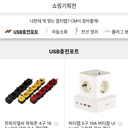
뒤
다
다나와
쇼핑기획전
로
나
가
와
쇼핑기획전 네비게이션
기
메
나한테 딱 맞는 멀티탭? CM이 찾아줄게!
인
이미지형 상품 목록
USB충전포트
자동소화
전선 정리
플러그 
더보기
USB충전포트
찜
찜
천하지엘씨 파워존 4구 16
버티탭 5구 16A 버티컬 Ul