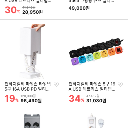
하
하
A USB 테트리스 멀티탭
tra65 고용량 큐브 멀티탭
기
기
(3m)
(2m)
30
할인률
상품금액
49,000
41,642원
원
%
할인금액
28,950
원
찜
찜
천하지엘씨 파워존 타워탭
천하지엘씨 파워존 5구 16
하
하
5구 16A USB PD 멀티탭
A USB 테트리스 멀티탭
기
기
(2m)
(1.5m)
19
34
할인률
할인률
상품금액
상품금액
120,000원
47,452원
%
할인금액
%
할인금액
96,490
31,030
원
원