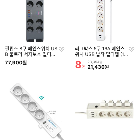
찜
찜
필립스 8구 메인스위치 US
러그박스 5구 16A 메인스
하
하
B 울트라 서지보호 멀티탭
위치 USB 납작 멀티탭 (1.
기
기
(2m)
5m)
8
할인률
77,900
상품금액
원
23,354원
%
할인금액
21,430
원