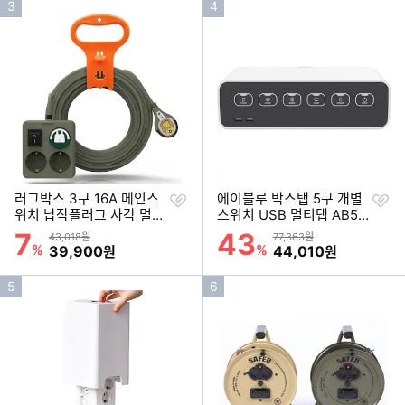
인
인
3
4
기
기
순
순
위
위
찜
찜
러그박스 3구 16A 메인스
에이블루 박스탭 5구 개별
하
하
위치 납작플러그 사각 멀티
스위치 USB 멀티탭 AB52
기
기
탭 (20m)
0 (2.3m)
7
43
할인률
할인률
상품금액
상품금액
43,018원
77,363원
%
할인금액
%
할인금액
39,900
44,010
원
원
인
인
5
6
기
기
순
순
위
위