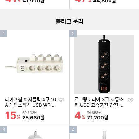
%
할인금액
%
할인금액
41,900
44,800
원
원
더보기
플러그 분리
인
인
1
2
기
기
순
순
위
위
찜
찜
라이프썸 이지클릭 4구 16
르그랑코리아 3구 자동소
하
하
A 메인스위치 USB 멀티탭
화 USB 고속충전 안전 멀
기
기
(3m)
티탭 (1.5m)
15
4
할인률
할인률
상품금액
상품금액
30,533원
74,653원
%
할인금액
%
할인금액
25,660
71,200
원
원
인
인
3
4
기
기