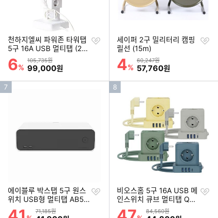
찜
찜
천하지엘씨 파워존 타워탭
세이퍼 2구 밀리터리 캠핑
하
하
5구 16A USB 멀티탭 (2
릴선 (15m)
기
기
m)
6
4
할인률
할인률
상품금액
상품금액
105,735원
60,247원
%
할인금액
%
할인금액
99,000
57,760
원
원
인
인
7
8
기
기
순
순
위
위
찜
찜
에이블루 박스탭 5구 원스
비오스홈 5구 16A USB 메
하
하
위치 USB형 멀티탭 AB52
인스위치 큐브 멀티탭 QB-
기
기
1
01 (1.8m)
41
47
할인률
할인률
상품금액
상품금액
71,185원
84,560원
이미지형 상품 목록