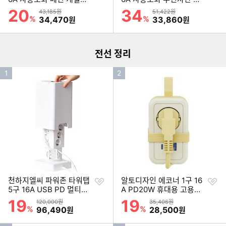
기
기
위치 멀티탭 (1.5m)
용량 멀티탭 (5m)
20
34
할인률
할인률
상품금액
상품금액
43,185원
51,422원
이미지형 상품 목록
%
할인금액
%
할인금액
34,470
33,860
원
원
더보기
전선 정리
인
인
1
2
기
기
순
순
위
위
찜
찜
천하지엘씨 파워존 타워탭
알토디자인 에코너 1구 16
하
하
5구 16A USB PD 멀티탭
A PD20W 휴대용 고용량
기
기
(2m)
멀티탭 MT11 (1.5m)
19
19
할인률
할인률
상품금액
상품금액
120,000원
35,406원
%
할인금액
%
할인금액
96,490
28,500
원
원