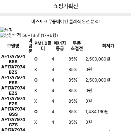
뒤
다
다나와
쇼핑기획전
로
나
가
와
기
메
비스포크 무풍에어컨 클래식 완전 분석!
인
삼
스
삼
5
6
삼
모
성
탠
성
6
2
성
델
전
드
전
㎡
㎡
전
명
바
PM1.0필
에너지
무풍
자
주
자
(1
(1
자
꿀
모델명
람
최저가
터
등급
초절전
무
요
무
7
9
무
팁
문
풍
특
풍
형)
형)
풍
AF17A7974
O
4
85%
2,500,000
원
갤
징
갤
클
BSS
러
러
래
AF17A7974
X
4
85%
0
원
리
리
식
BZS
스
멀
멀
AF17A7974
O
4
85%
2,500,000
원
탠
티
티
ESS
드
형
형
AF17A7974
X
4
85%
0
원
형
에
EZS
어
AF17A7974
X
4
85%
0
원
컨
FZS
AF17A7974
O
4
85%
1,484,160
원
GSS
AF17A7974
X
4
85%
0
원
GZS
AF17A7974