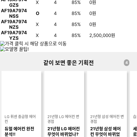
X
4
85%
0
원
GZS
AF19A7974
O
4
85%
0
원
NSS
AF19A7974
X
4
85%
0
원
NZS
AF19A7974
X
4
85%
2,500,000
원
YZS
삼
성
같이 보면 좋은 기획전
4
전
자
비
스
포
크
무
풍
에
어
LG 휘센 중급형 에어
21년형 LG 에어컨 변
21년형 삼성 에어컨 변
습
컨
컨
경점
경점
클
듀얼 에어컨 완전
21년형 LG 에어컨
21년형 삼성 에어
세
래
분석!!
무엇이 바뀌었나?
컨 무엇이 바뀌었
로
식