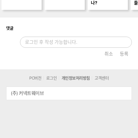
나?
들
보
러
가
기
개
댓글
취소
등록
PC버전
로그인
개인정보처리방침
고객센터
(주) 커넥트웨이브