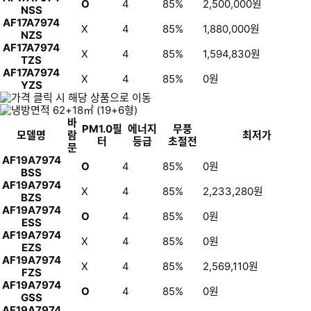
O
4
85%
2,500,000
원
NSS
AF17A7974
X
4
85%
1,880,000
원
NZS
AF17A7974
X
4
85%
1,594,830
원
TZS
AF17A7974
X
4
85%
0
원
YZS
바
PM1.0필
에너지
무풍
모델명
람
최저가
터
등급
초절전
문
AF19A7974
O
4
85%
0
원
BSS
AF19A7974
X
4
85%
2,233,280
원
BZS
AF19A7974
O
4
85%
0
원
ESS
AF19A7974
X
4
85%
0
원
EZS
AF19A7974
X
4
85%
2,569,110
원
FZS
AF19A7974
O
4
85%
0
원
GSS
AF19A7974