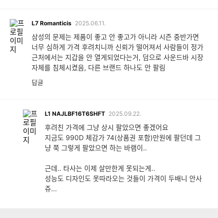
L7
Romanticis
2025.06.11.
삼성의 문제는 제품이 좋고 안 좋고가 아니라 시즌 중반가면
너무 심하게 가격 후려치니까 신뢰가 떨어져서 사람들이 정가
근처에서는 지갑을 안 열게되었다는거, 덤으로 사운드바 시장
자체를 침체시켰음, 다른 브랜드 하나도 안 팔림
답글
L1
NAJLBF16T6SHFT
2025.09.22.
후려친 가격에 그냥 상시 팔았으면 좋겠어요
지금도 990D 체감가 74(상품권 포함)만원에 팔던데 그
냥 쭉 그렇게 팔았으면 하는 바램이..
근데.. 타사는 이제 살만한게 못되는게..
성능도 디자인도 못따라오는 것들이 가격이 두배니 안사
쥬...