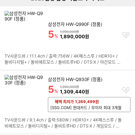
삼성전자 HW-Q990F (정품)
5
할인률
상품금액
1,990,000원
찜
%
할인금액
1,890,000
원
하
기
TV사운드바 / 11.1.4ch / 출력:756W / 4K패스스루 / HDR10+ /
정
돌비디지털+ / 돌비애트모스 / 돌비트루HD / DTS:X / 야간모드 /
보
게임모드 / AVA / 탭사운드 / Q심포니 / 공간맞춤사운드프로 / 음성
펼
강화 / Adaptive사운드 / 커넥터:옵티컬,HDMI,USB / eARC / HD
치
삼성전자 HW-Q930F (정품)
MI2.1 / CEC / HDMI입력:2개 / HDMI출력:1개 / Airplay / 전용앱
기
5
지원 / 스트리밍지원 / 크롬캐스트 / 블루투스 / Wi-Fi / Spotify /
할인률
상품금액
1,390,000원
찜
%
할인금액
1,309,440
원
블루투스 v5.3 / 블루투스코덱:SBC / 음성인식 / 벽걸이가능 / 리
하
모컨 / 크기(가로x세로x깊이):사운드바 1232x70.8x138mm 우퍼
기
혜택 최저가
1,269,499
원
249x251.8x249mm 리어 129.5x201.3x140.4mm / 무게:사운
[SSG.COM] 현대카드 / 무이자 최대 3개월
드바 7.3kg, 우퍼 8.3kg, 리어 3.4kg / 서라운드모드 / 프라이빗리
어사운드 / 사운드그룹핑
TV사운드바 / 9.1.4ch / 출력:580W / HDR10+ / 4K패스스루 / 돌
정
비애트모스 / 돌비디지털+ / 돌비트루HD / DTS:X / 게임모드 / 야
보
간모드 / AVA / Adaptive사운드 / Q심포니 / 공간맞춤사운드프로
펼