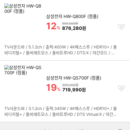
/ 음성강화 / 탭사운드 / 커넥터:HDMI,USB,옵티컬 / HDMI2.0 / e
치
ARC / CEC / HDMI입력:1개 / HDMI출력:1개 / 블루투스 / Wi-Fi /
기
Airplay / 전용앱지원 / 스트리밍지원 / 크롬캐스트 / Spotify / 블
삼성전자 HW-Q800F (정품)
루투스 v5.3 / 블루투스코덱:SBC / 벽걸이가능 / 리모컨 / 음성인
12
할인률
상품금액
999,000원
찜
식 / 크기(가로x세로x깊이):사운드바 1110.7x60.4x120mm 우퍼
%
할인금액
876,280
원
하
249x251.8x249mm 리어 129.5x201.3x140.4mm / 무게:사운
기
드바 5.3kg, 우퍼 7.2kg 리어 3.1kg / 서라운드모드 / 프라이빗리
어사운드 / 사운드그룹핑
TV사운드바 / 5.1.2ch / 출력:400W / 4K패스스루 / HDR10+ / 돌
정
비디지털+ / 돌비애트모스 / 돌비트루HD / DTS:X / 야간모드 / 게
보
임모드 / AVA / 탭사운드 / Q심포니 / 공간맞춤사운드프로 / 음성강
펼
화 / Adaptive사운드 / 커넥터:옵티컬,HDMI,USB / eARC / CEC
치
/ HDMI2.0 / HDMI입력:1개 / HDMI출력:1개 / Airplay / 전용앱지
기
원 / 스트리밍지원 / 크롬캐스트 / 블루투스 / Wi-Fi / Spotify / 블
삼성전자 HW-QS700F (정품)
루투스 v5.3 / 블루투스코덱:SBC / 음성인식 / 벽걸이가능 / 리모
19
할인률
상품금액
899,000원
찜
컨 / 크기(가로x세로x깊이):사운드바 1110.7x60.4x120mm 우퍼
%
할인금액
719,990
원
하
249x251.8x249mm / 무게:사운드바 5.1kg 우퍼 7.2kg / 서라운
기
드모드 / 프라이빗리어사운드 / 사운드그룹핑 (리어스피커 별매)
TV사운드바 / 3.1.2ch / 출력:345W / 4K패스스루 / HDR10+ / 돌
정
비디지털+ / 돌비애트모스 / 돌비트루HD / DTS Virtual:X / 야간모
보
드 / 게임모드 / 탭사운드 / 공간맞춤사운드 / Q심포니 / 음성강화 /
펼
Adaptive사운드 / 커넥터:옵티컬,HDMI,USB / eARC / CEC / HD
치