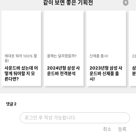
MI2.0 / HDMI입력:1개 / HDMI출력:1개 / Airplay / 전용앱지원 /
같이 보면 좋은 기획전
기
4
스트리밍지원 / 크롬캐스트 / 블루투스 / Wi-Fi / Spotify / 블루투
스 v5.3 / 블루투스코덱:SBC / 음성인식 / 벽걸이가능 / 리모컨 /
크기(가로x세로x깊이):사운드바 1160x51x120mm 우퍼 249x2
52x249mm / 무게:사운드바 4.4kg, 우퍼 4.8kg / 서라운드모드
/ 프라이빗리어사운드 / 사운드그룹핑 (리어스피커 별매)
제대로 둬야 100% 활
올해는 달라졌을까?
신제품 출시!
2
용!
사운드바 샀는데 어
2024년형 삼성 사
2023년형 삼성 사
삼
떻게 둬야할 지 모
운드바 전격분석
운드바 신제품 출
분
른다면?
시!
개
댓글
2
취소
등록