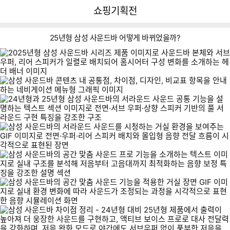
뒤
다
다나와
쇼핑기획전
로
나
가
와
기
메
25년형 삼성 사운드바 어떻게 바뀌었을까?
인