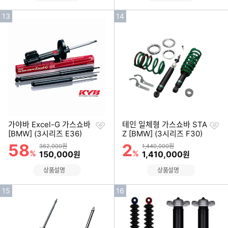
인
인
13
14
기
기
순
순
위
위
찜
찜
가야바 Excel-G 가스쇼바
테인 일체형 가스쇼바 STA
하
하
[BMW] (3시리즈 E36)
Z [BMW] (3시리즈 F30)
기
기
58
2
할인률
할인률
상품금액
상품금액
362,000원
1,440,000원
%
할인금액
%
할인금액
150,000
1,410,000
원
원
상품설명
상품설명
인
인
15
16
기
기
순
순
위
위