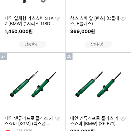
찜
찜
테인 일체형 가스쇼바 STA
삭스 쇼바 앞 [벤츠] (C클래
하
하
Z [BMW] (1시리즈 118D,
스, E클래스)
기
기
120D, F20)
1,450,000
369,000
원
원
상품설명
상품설명
인
인
27
28
기
기
순
순
위
위
찜
찜
테인 엔듀라프로 플러스 가
테인 엔듀라프로 플러스 가
하
하
스쇼바 [KGM] (렉스턴 뉴
스쇼바 [BMW] (X6 E71)
기
기
아레나, 올 뉴 렉스턴, G4
할인률
상품금액
973,440원