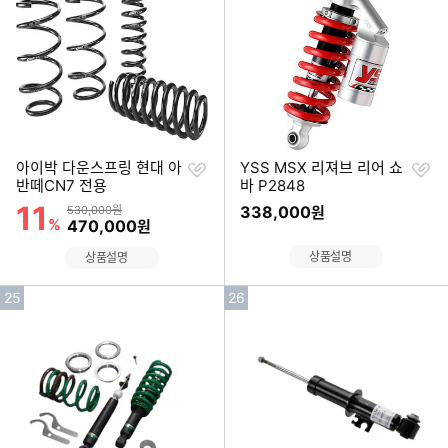
순
순
위
위
찜
찜
아이박 다운스프링 현대 아
YSS MSX 리져브 리어 쇼
하
하
반떼CN7 전용
바 P2848
기
기
11
할인률
상품금액
338,000
530,000원
원
%
할인금액
470,000
원
상품설명
상품설명
인
인
25
26
기
기
순
순
위
위