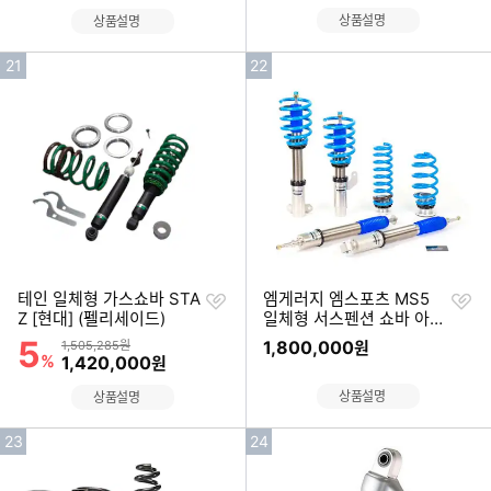
상품설명
상품설명
인
인
21
22
기
기
순
순
위
위
찜
찜
테인 일체형 가스쇼바 STA
엠게러지 엠스포츠 MS5
하
하
Z [현대] (펠리세이드)
일체형 서스펜션 쇼바 아우
기
기
디 TT 전용
5
할인률
상품금액
1,800,000
1,505,285원
원
%
할인금액
1,420,000
원
상품설명
상품설명
인
인
23
24
기
기