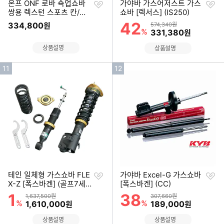
찜
찜
온프 ONF 로바 쇽업쇼바
가야바 가스어저스트 가스
하
하
쌍용 렉스턴 스포츠 칸/쿨
쇼바 [렉서스] (IS250)
기
기
맨 전용 (후륜 1세트)
42
할인률
334,800
상품금액
원
574,340원
%
할인금액
331,380
원
상품설명
상품설명
인
인
11
12
기
기
순
순
위
위
찜
찜
테인 일체형 가스쇼바 FLE
가야바 Excel-G 가스쇼바
하
하
X-Z [폭스바겐] (골프7세
[폭스바겐] (CC)
기
기
대 GTI, GTD)
1
38
할인률
할인률
상품금액
상품금액
1,637,500원
307,660원
%
할인금액
%
할인금액
1,610,000
189,000
원
원
상품설명
상품설명