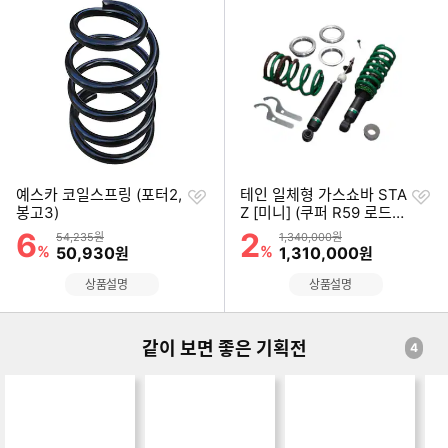
기
기
순
순
위
위
찜
찜
예스카 코일스프링 (포터2,
테인 일체형 가스쇼바 STA
하
하
봉고3)
Z [미니] (쿠퍼 R59 로드스
기
기
터)
6
2
할인률
할인률
상품금액
상품금액
54,235원
1,340,000원
%
할인금액
%
할인금액
50,930
1,310,000
원
원
상품설명
상품설명
같이 보면 좋은 기획전
4
한 번에 모아보는
멈추는 게 제일 중요해
브레이크 패드
잘
조