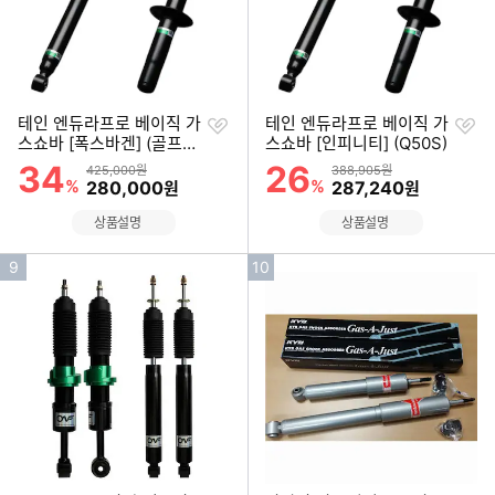
찜
찜
테인 엔듀라프로 베이직 가
테인 엔듀라프로 베이직 가
하
하
스쇼바 [폭스바겐] (골프5
스쇼바 [인피니티] (Q50S)
기
기
세대, 6세대)
34
26
할인률
할인률
상품금액
상품금액
425,000원
388,905원
%
할인금액
%
할인금액
280,000
287,240
원
원
상품설명
상품설명
인
인
9
10
기
기
순
순
위
위