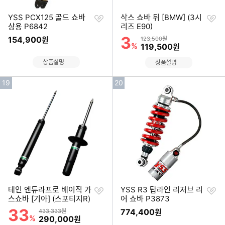
찜
찜
YSS PCX125 골드 쇼바
삭스 쇼바 뒤 [BMW] (3시
하
하
상용 P6842
리즈 E90)
기
기
3
할인률
154,900
상품금액
원
123,500원
%
할인금액
119,500
원
상품설명
상품설명
인
인
19
20
기
기
순
순
위
위
찜
찜
테인 엔듀라프로 베이직 가
YSS R3 탑라인 리저브 리
하
하
스쇼바 [기아] (스포티지R)
어 쇼바 P3873
기
기
33
할인률
상품금액
774,400
433,333원
원
%
할인금액
290,000
원