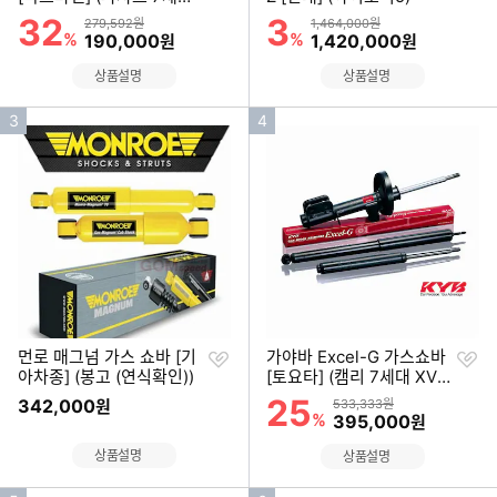
기
기
B7)
32
3
할인률
할인률
상품금액
상품금액
279,592원
1,464,000원
%
할인금액
%
할인금액
190,000
1,420,000
원
원
상품설명
상품설명
인
인
3
4
기
기
순
순
위
위
찜
찜
먼로 매그넘 가스 쇼바 [기
가야바 Excel-G 가스쇼바
하
하
아차종] (봉고 (연식확인))
[토요타] (캠리 7세대 XV5
기
기
0)
25
할인률
342,000
상품금액
원
533,333원
%
할인금액
395,000
원
상품설명
상품설명