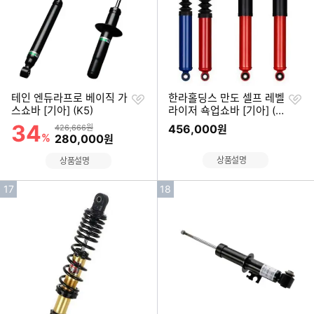
찜
찜
테인 엔듀라프로 베이직 가
한라홀딩스 만도 셀프 레벨
하
하
스쇼바 [기아] (K5)
라이저 쇽업쇼바 [기아] (쏘
기
기
렌토 MQ4)
34
할인률
상품금액
456,000
426,666원
원
%
할인금액
280,000
원
상품설명
상품설명
인
인
17
18
기
기
순
순
위
위