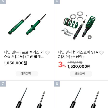
인
인
5
6
기
기
순
순
위
위
찜
찜
테인 엔듀라프로 플러스 가
테인 일체형 가스쇼바 STA
하
하
스쇼바 [르노] (그랑 콜레오
Z [기아] (스팅어)
기
기
스)
3
할인률
1,050,000
상품금액
원
1,578,333원
%
할인금액
1,520,000
원
상품설명
상품설명
인
인
7
8
기
기
순
순
위
위