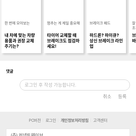
내 차에 맞는 차량
타이어 교체할 때
하드론? 하이큐?
브
용품과 권장 교체
브레이크도 점검하
상신 브레이크 라인
바
주기는?
세요!
업
개
댓글
취소
등록
PC버전
로그인
개인정보처리방침
고객센터
(주) 커넥트웨이브