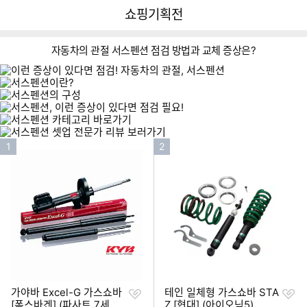
뒤
다
다나와
쇼핑기획전
로
나
가
와
기
메
자동차의 관절 서스펜션 점검 방법과 교체 증상은?
인
이미지형 상품 목록
인
인
1
2
기
기
순
순
위
위
찜
찜
가야바 Excel-G 가스쇼바
테인 일체형 가스쇼바 STA
하
하
[폭스바겐] (파사트 7세대
Z [현대] (아이오닉5)