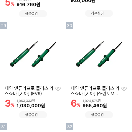
5
920,000
원
렉스턴)
%
할인금액
916,760
원
상품설명
상품설명
인
인
29
30
기
기
순
순
위
위
찜
찜
테인 엔듀라프로 플러스 가
테인 엔듀라프로 플러스 가
하
하
스쇼바 [기아] (EV9)
스쇼바 [기아] (쏘렌토MQ
기
기
4)
3
6
할인률
할인률
상품금액
상품금액
1,063,333원
1,024,576원
%
할인금액
%
할인금액
1,030,000
955,460
원
원
상품설명
상품설명
인
인
31
32