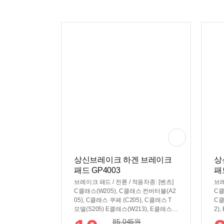
상신브레이크 하겐 브레이크
상
패드 GP4003
패
브레이크 패드 / 전륜 / 적용차종: [벤츠]
브레
C클래스(W205), C클래스 컨버터블(A2
C클
05), C클래스 쿠페 (C205), C클래스 T
C클
모델(S205) E클래스(W213), E클래스 T
2)
모델(S213) / 차대번호 및 차종 연식 및
쿠페
85,045
원