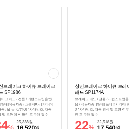
신브레이크 하이큐 브레이크
상신브레이크 하이큐 브레
드 SP1986
패드 SP1174A
이크 패드 / 전륜 / 리턴스프링홀:있
브레이크 패드 / 전륜 / 리턴스프링홀
/ [현대]적용차종 / 그랜저IG / [기아]적
음 / 적용차종: [현대] 포터 2 / [기아]
종 / 올 뉴 K7(YG) / 차대번호, 차종
3 / 차대번호, 차종 연식 및 호환 여부
 및 호환 여부 확인 후 구매 필수
인 후 구매 필수
34
22
25,383
원
22,518
원
%
%
16,520
17,540
원
원