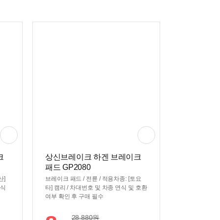
크
상신브레이크 하겐 브레이크
패드 GP2080
산]
브레이크 패드 / 전륜 / 적용차종: [토요
연식
타] 캠리 / 차대번호 및 차종 연식 및 호환
여부 확인 후 구매 필수
28,880
원