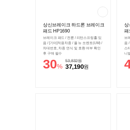
상신브레이크 하드론 브레이크
상
패드 HP1690
패
브레이크 패드 / 전륜 / 리턴스프링홀:있
브레
음 / [기아]적용차종 / 올 뉴 쏘렌토(UM) /
음 
차대번호, 차종 연식 및 호환 여부 확인
스타
후 구매 필수
니발
차종
30
53,832
원
수
%
37,190
원