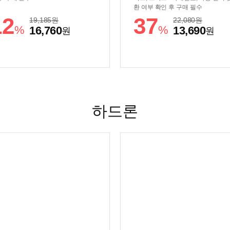
환 여부 확인 후 구매 필수
12
37
19,185
원
22,080
원
%
%
16,760
13,690
원
원
하드론