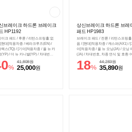
신브레이크 하드론 브레이크
상신브레이크 하드론 브레
드 HP1192
패드 HP1983
이크 패드 / 후륜 / 리턴스프링홀:없
브레이크 패드 / 전륜 / 리턴스프링홀
/ [현대]적용차종 / 베라크루즈(EN) /
음 / [현대]적용차종 / 캐스퍼(AX1) / 
렉스(TQ) / [기아]적용차종 / 올 뉴 카
아]적용차종 / 올 뉴 모닝(JA) / 모닝
(YP) / 더 뉴 카니발(YP) / 차대번호,
(JA) / 차대번호, 차종 연식 및 호환 
 연식 및 호환 여부 확인 후 구매 필
확인 후 구매 필수
40
18
41,808
원
44,283
원
%
%
25,000
35,890
원
원