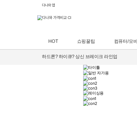
다나와 앱
HOT
쇼핑꿀팁
컴퓨터/모
하드론? 하이큐? 상신 브레이크 라인업