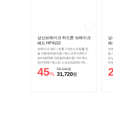
상신브레이크 하드론 브레이크
상
패드 HP4102
패
브레이크 패드 / 전륜 / 리턴스프링홀:있
브레
음 / [현대]적용차종 / 맥스크루즈(NC) /
음 
싼타페(DM) / [쌍용]적용차종 / G4 렉스
모닝
턴(Y400) / 렉스턴 스포츠(Q200) / 렉스
여부
턴 스포츠 칸(Q200) / 코란도 이모션(E1
45
58,044
원
00) / 토레스(J100) / 토레스 EVX(U100)
%
31,720
원
/ 차대번호, 차종 연식 및 호환 여부 확인
후 구매 필수