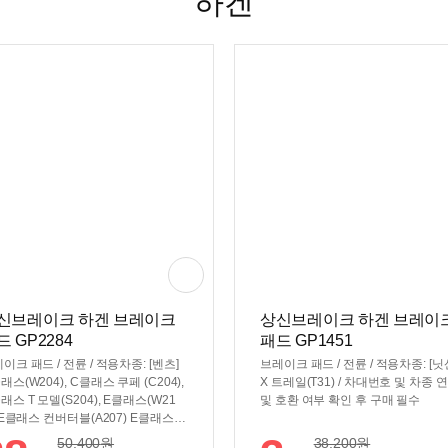
하겐
신브레이크 하겐 브레이크
상신브레이크 하겐 브레이
드 GP2284
패드 GP1451
이크 패드 / 전륜 / 적용차종: [벤츠]
브레이크 패드 / 전륜 / 적용차종: [닛
래스(W204), C클래스 쿠페 (C204),
X 트레일(T31) / 차대번호 및 차종 
래스 T 모델(S204), E클래스(W21
및 호환 여부 확인 후 구매 필수
, E클래스 컨버터블(A207) E클래스
 (C207), E클래스 T 모델(S212), SL
50,400
원
38,200
원