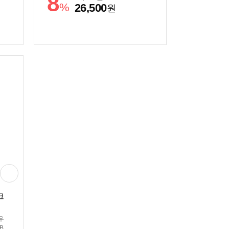
8
%
26,500
원
크
우
 B