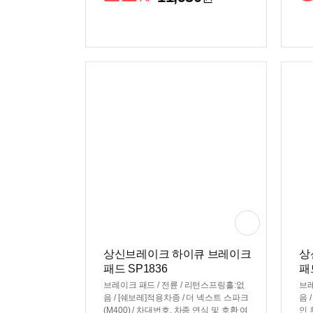
상신브레이크 하이큐 브레이크
상
패드 SP1836
패
브레이크 패드 / 전륜 / 리턴스프링홀:없
브레
음 / [쉐보레]적용차종 / 더 넥스트 스파크
음 
(M400) / 차대번호, 차종 연식 및 호환 여
인 