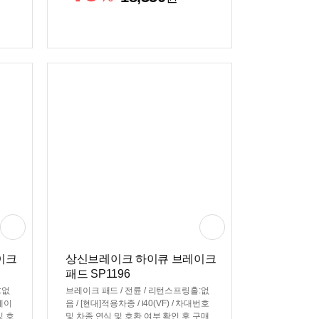
/ 차대번호, 차종 연식 및 호환 여부 확인
후 구매 필수
이크
상신브레이크 하이큐 브레이크
패드 SP1196
:없
브레이크 패드 / 전륜 / 리턴스프링홀:없
에이
음 / [현대]적용차종 / i40(VF) / 차대번호
및 호
및 차종 연식 및 호환 여부 확인 후 구매