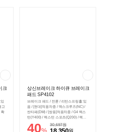
이크
상신브레이크 하이큐 브레이크
패드 SP4102
:있
브레이크 패드 / 전륜 / 리턴스프링홀:있
 봉고
음 / [현대]적용차종 / 맥스크루즈(NC) /
 확
싼타페(DM) / [쌍용]적용차종 / G4 렉스
턴(Y400) / 렉스턴 스포츠(Q200) / 렉스
턴 스포츠 칸(Q200) / 코란도 이모션(E1
40
30,697
원
00) / 토레스(J100) / 토레스 EVX(U100)
%
18,350
원