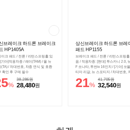
신브레이크 하드론 브레이크
상신브레이크 하드론 브레
드 HP1405A
패드 HP1155
이크 패드 / 전륜 / 리턴스프링홀:있
브레이크 패드 / 전륜 / 리턴스프링홀
/ [기아]적용차종 / 레이(TAM) / 올 뉴
음 / 적용차종: [현대] 투스카니 2.0, 뉴
(TA) / 차대번호, 차종 연식 및 호환
F 쏘나타, 투싼ix 16인치 / [기아] 쏘울
 확인 후 구매 필수
티마 리갈, 뉴 스포티지 / 차대번호, 
연식 및 호환 여부 확인 후 구매 필수
25
21
38,286
원
41,705
원
%
%
28,480
32,540
원
원