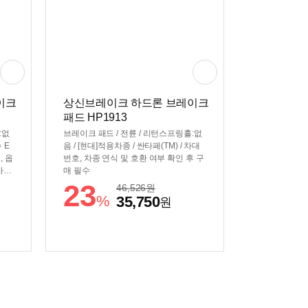
이크
상신브레이크 하드론 브레이크
패드 HP1913
:없
브레이크 패드 / 전륜 / 리턴스프링홀:없
 E
음 / [현대]적용차종 / 싼타페(TM) / 차대
, 옵
번호, 차종 연식 및 호환 여부 확인 후 구
차종
매 필수
23
46,526
원
%
35,750
원