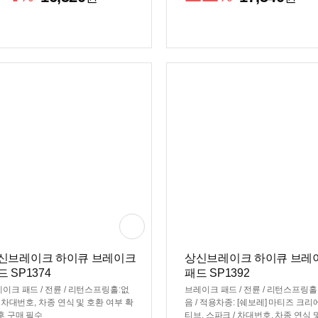
신브레이크 하이큐 브레이크
상신브레이크 하이큐 브레
드 SP1374
패드 SP1392
이크 패드 / 전륜 / 리턴스프링홀:없
브레이크 패드 / 전륜 / 리턴스프링홀
/ 차대번호, 차종 연식 및 호환 여부 확
음 / 적용차종: [쉐보레] 마티즈 크리
후 구매 필수
티브, 스파크 / 차대번호, 차종 연식 