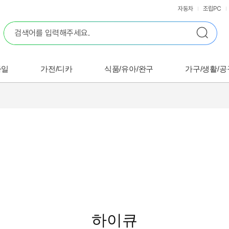
자동차
조립PC
바일
가전/디카
식품/유아/완구
가구/생활/공
하이큐