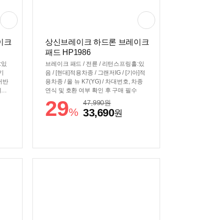
이크
상신브레이크 하드론 브레이크
패드 HP1986
:있
브레이크 패드 / 전륜 / 리턴스프링홀:있
[기
음 / [현대]적용차종 / 그랜저IG / [기아]적
 어반
용차종 / 올 뉴 K7(YG) / 차대번호, 차종
여부
연식 및 호환 여부 확인 후 구매 필수
29
47,990
원
%
33,690
원