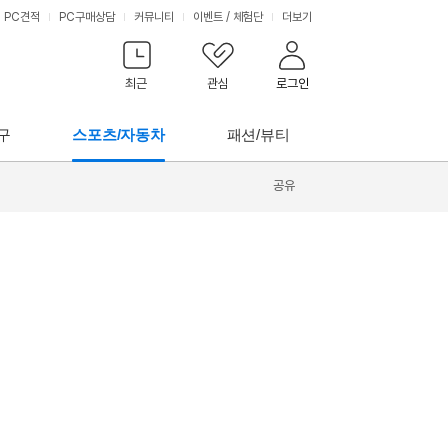
PC견적
PC구매상담
커뮤니티
이벤트
/
체험단
더보기
최근
관심
로그인
구
스포츠/자동차
패션/뷰티
공유