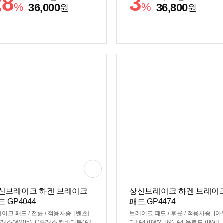
28
3
R172), SLK(R172) / 차대번호 및 차
%
%
36,000
36,800
원
원
연식 및 호환 여부 확인 후 구매 필수
신브레이크 하겐 브레이크
상신브레이크 하겐 브레이
드 GP4044
패드 GP4474
이크 패드 / 전륜 / 적용차종: [벤츠]
브레이크 패드 / 후륜 / 적용차종: [아
래스(W205), C클래스 컨버터블(A2
디] A4 (8W2, B9), A4 올로드 (8WH,