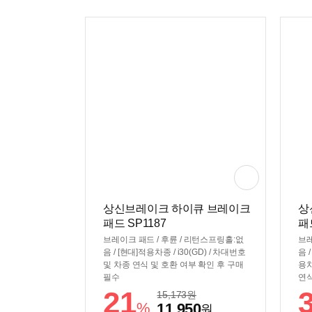
상신브레이크 하이큐 브레이크
상
패드 SP1187
패
브레이크 패드 / 후륜 / 리턴스프링홀:없
브레
음 / [현대]적용차종 / i30(GD) / 차대번호
음 
및 차종 연식 및 호환 여부 확인 후 구매
용차
필수
연식
21
15,173
원
%
11,950
원