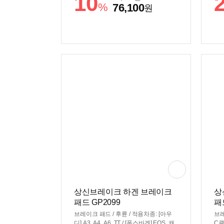
10
호환 여부 확인 후 구매 필수
C(
%
76,100
원
종 
상신브레이크 하겐 브레이크
상
패드 GP2099
패
브레이크 패드 / 후륜 / 적용차종: [아우
브레
디] A3, A4, A6, TT / [폭스바겐] EOS, 캐
C클