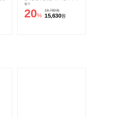
필수
20
19,780
원
%
15,630
원