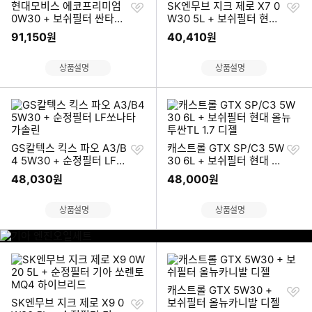
찜
찜
현대모비스 에코프리미엄
SK엔무브 지크 제로 X7 0
하
하
0W30 + 보쉬필터 싼타페
W30 5L + 보쉬필터 현대
기
기
DM 디젤
그랜저HG 2.4 가솔린
91,150
40,410
원
원
상품설명
상품설명
찜
찜
GS칼텍스 킥스 파오 A3/B
캐스트롤 GTX SP/C3 5W
하
하
4 5W30 + 순정필터 LF쏘
30 6L + 보쉬필터 현대 올
기
기
나타 가솔린
뉴 투싼TL 1.7 디젤
48,030
48,000
원
원
상품설명
상품설명
이미지형 상품 목록
기
아
엔
진
찜
캐스트롤 GTX 5W30 +
오
찜
하
SK엔무브 지크 제로 X9 0
보쉬필터 올뉴카니발 디젤
일