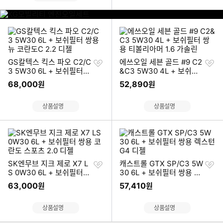
바
로
K
가
G
기
모
빌
리
찜
찜
GS칼텍스 킥스 파오 C2/C
에쓰오일 세븐 골드 #9 C2
티
하
하
3 5W30 6L + 보쉬필터
&C3 5W30 4L + 보쉬필
엔
기
기
쌍용 뉴 코란도C 2.2 디젤
터 쌍용 티볼리아머 1.6 가
진
68,000
52,890
원
원
솔린
오
일
상품설명
상품설명
세
트
바
로
가
기
찜
찜
SK엔무브 지크 제로 X7 L
캐스트롤 GTX SP/C3 5W
하
하
S 0W30 6L + 보쉬필터
30 6L + 보쉬필터 쌍용 렉
기
기
쌍용 코란도 스포츠 2.0 디
스턴 G4 디젤
63,000
57,410
원
원
젤
상품설명
상품설명