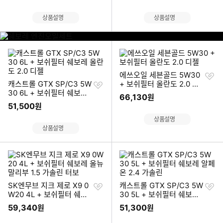
드
상품설명
상품설명
이미지형 상품 목록
쉐
보
레
엔
찜
에쓰오일 세븐골드 5W30
진
찜
하
캐스트롤 GTX SP/C3 5W
+ 보쉬필터 올란도 2.0 디
오
하
기
30 6L + 보쉬필터 쉐보레
젤
일
66,130
원
기
올란도 2.0 디젤
세
51,500
원
트
상품설명
바
상품설명
로
가
기
찜
찜
SK엔무브 지크 제로 X9 0
캐스트롤 GTX SP/C3 5W
하
하
W20 4L + 보쉬필터 쉐보
30 5L + 보쉬필터 쉐보레
기
기
레 올뉴 말리부 1.5 가솔린
알페온 2.4 가솔린
59,340
51,300
원
원
터보