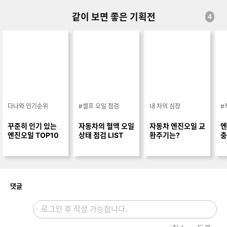
같이 보면 좋은 기획전
4
다나와 인기순위
#셀프 오일 점검
내 차의 심장
#
꾸준히 인기 있는
자동차의 혈액 오일
자동차 엔진오일 교
엔
엔진오일 TOP10
상태 점검 LIST
환주기는?
충
개
댓글