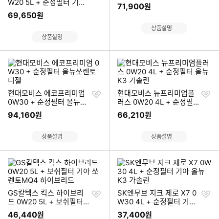
하
기
W20 5L + 순정필터 기아
세
71,900
원
기
쏘렌토 MQ4 하이브리드
트
69,650
원
바
상품설명
로
상품설명
가
기
찜
찜
현대모비스 에코프리미엄
현대모비스 뉴프리미엄플
하
하
0W30 + 순정필터 올뉴쏘
러스 0W20 4L + 순정필
기
기
렌토 디젤
터 올뉴K3 가솔린
94,160
66,210
원
원
상품설명
상품설명
찜
찜
GS칼텍스 킥스 하이브리
SK엔무브 지크 제로 X7 0
하
하
드 0W20 5L + 보쉬필터
W30 4L + 순정필터 기아
기
기
기아 쏘렌토MQ4 하이브리
올뉴 K3 가솔린
46,440
37,400
원
원