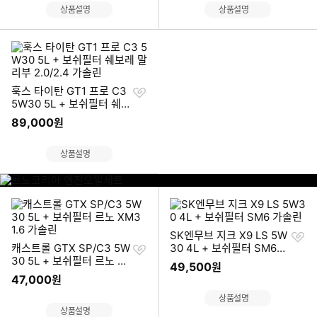
상품설명
상품설명
찜
훅스 타이탄 GT1 프로 C3
하
5W30 5L + 보쉬필터 쉐
기
보레 말리부 2.0/2.4 가솔
89,000
원
린
상품설명
이미지형 상품 목록
르
노
코
리
찜
SK엔무브 지크 X9 LS 5W
아
찜
하
캐스트롤 GTX SP/C3 5W
30 4L + 보쉬필터 SM6
엔
하
기
30 5L + 보쉬필터 르노 X
가솔린
진
49,500
원
기
M3 1.6 가솔린
오
47,000
원
일
상품설명
세
상품설명
트
이미지형 상품 목록