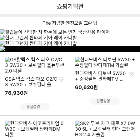
뒤
다
다나와
쇼핑기획전
로
나
가
와
기
메
The 저렴한 엔진오일 교환 팁
인
이미지형 상품 목록
내
차
현
에
대
맞
엔
는
진
엔
찜
현대모비스 터보씬 5W30
오
진
찜
하
GS칼텍스 킥스 파오 C2/C
+ 순정필터 싼타페TM 가
일
오
하
기
3 5W30 + 보쉬필터 올뉴
솔린
세
60,620
원
일
기
투싼 2.0 디젤
트
76,930
원
찾
바
기
상품설명
로
상품설명
가
기