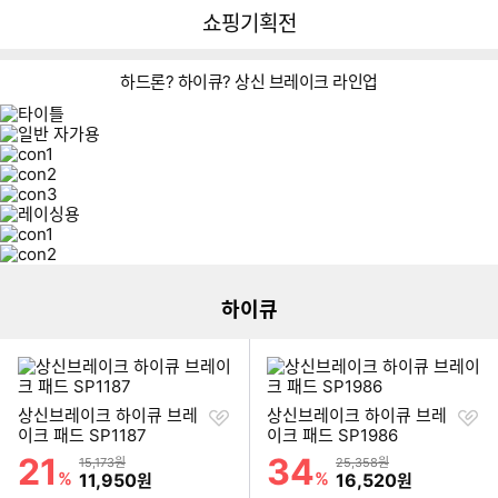
뒤
다
다나와
쇼핑기획전
로
나
가
와
기
메
하드론? 하이큐? 상신 브레이크 라인업
인
레
이
바
싱
로
바
바
가
로
일
로
기
가
이미지형 상품 목록
반
가
바
기
자
바
기
로
가
로
가
가
기
하이큐
기
찜
찜
상신브레이크 하이큐 브레
상신브레이크 하이큐 브레
하
하
이크 패드 SP1187
이크 패드 SP1986
기
기
21
34
할인률
할인률
상품금액
상품금액
15,173원
25,358원
%
할인금액
%
할인금액
11,950
16,520
원
원