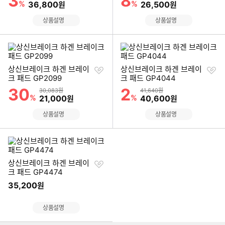
3
8
%
할인금액
%
할인금액
36,800
26,500
원
원
상품설명
상품설명
찜
찜
상신브레이크 하겐 브레이
상신브레이크 하겐 브레이
하
하
크 패드 GP2099
크 패드 GP4044
기
기
30
2
할인률
할인률
상품금액
상품금액
30,083원
41,640원
%
할인금액
%
할인금액
21,000
40,600
원
원
상품설명
상품설명
찜
상신브레이크 하겐 브레이
하
크 패드 GP4474
기
35,200
원
이미지형 상품 목록
상품설명