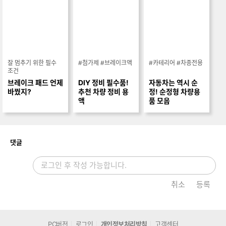
잘 멈추기 위한 필수
#첨가제 #브레이크액
#카테리어 #차종전용
조건
브레이크 패드 언제
DIY 정비 필수품!
자동차는 역시 순
바꿨지?
추천 차량 정비 용
정! 순정형 차량용
액
품 모음
개
댓글
취소
등록
PC버전
로그인
개인정보처리방침
고객센터