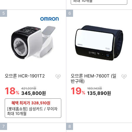
최대 10개월
인
인
5
6
기
기
순
순
위
위
찜
찜
오므론 HCR-1901T2
오므론 HEM-7600T (일
하
하
반구매)
기
기
18
19
할인률
할인률
상품금액
상품금액
421,931원
169,143원
%
할인금액
%
할인금액
345,800
135,890
원
원
혜택 최저가
328,510
원
[롯데홈쇼핑] 삼성카드 / 무이자
최대 10개월
인
인
7
8