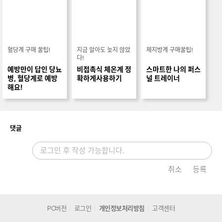
혈당계 구매 꿀팁!
지금 알아도 늦지 않았
체지방계 구매꿀팁!
다!
예방만이 답인 당뇨
비접촉식 체온계 정
스마트한 나의 퍼스
병, 혈당계로 예방
확하게사용하기
널 트레이너
해요!
개
댓글
취소
등록
PC버전
로그인
개인정보처리방침
고객센터