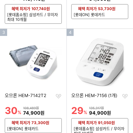
혜택 최저가
107,740
원
혜택 최저가
53,730
원
[롯데홈쇼핑] 삼성카드 / 무이자
[롯데ON] 롯데카드
최대 10개월
인
인
3
4
기
기
순
순
위
위
찜
찜
오므론 HEM-7142T2
오므론 HEM-7156 (1개)
하
하
기
기
30
29
할인률
할인률
상품금액
상품금액
108,489원
135,317원
%
할인금액
%
할인금액
74,900
94,900
원
원
혜택 최저가
73,300
원
혜택 최저가
91,050
원
[롯데ON] 롯데카드
[롯데홈쇼핑] 삼성카드 / 무이자