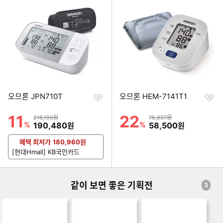
기
기
순
순
위
위
찜
찜
오므론 JPN710T
오므론 HEM-7141T1
하
하
기
기
11
22
할인률
할인률
상품금액
상품금액
216,190원
75,897원
%
할인금액
%
할인금액
190,480
58,500
원
원
혜택 최저가
180,960
원
[현대Hmall] KB국민카드
같이 보면 좋은 기획전
3