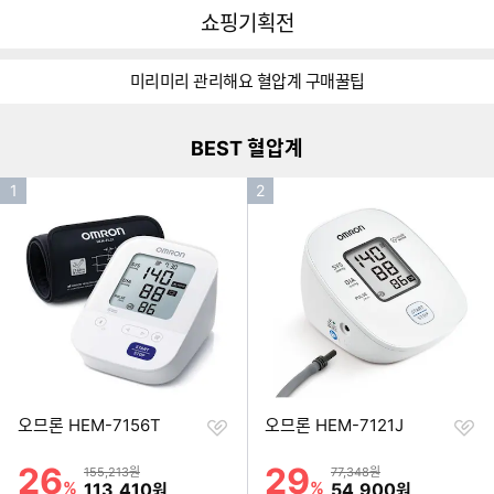
뒤
다
다나와
쇼핑기획전
로
나
가
와
이미지형 상품 목록
기
메
미리미리 관리해요 혈압계 구매꿀팁
인
더보기
BEST 혈압계
인
인
1
2
기
기
순
순
위
위
찜
찜
오므론 HEM-7156T
오므론 HEM-7121J
하
하
기
기
26
29
할인률
할인률
상품금액
상품금액
155,213원
77,348원
%
할인금액
%
할인금액
113,410
54,900
원
원