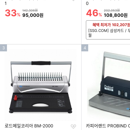
하
1
0
기
33
46
할인률
할인률
상품금액
상품금액
142,306원
202,053원
%
할인금액
%
할인금액
95,000
108,800
원
원
혜택 최저가
102,207
[SSG.COM] 삼성카드 /
월
인
인
3
4
기
기
순
순
위
위
찜
로드메일코리아 BM-2000
카피어랜드 PROBIN