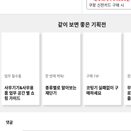
쿠팡 신한카드 구매 시
같이 보면 좋은 기획전
업무 필수품
한 방에 싹둑!
구매 TIP
정
사무기기&사무용
종류별로 알아보는
코팅기 실패없이 구
무
품 업무 공간 별 쇼
재단기
매하세요
로 개인정보가
핑 가이드
출
개
댓글