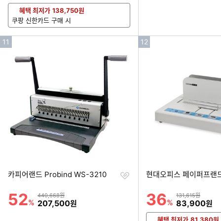
혜택 최저가
138,750
원
쿠팡 신한카드 구매 시
인
인
11
12
기
기
순
순
위
위
찜
카피어랜드 Probind WS-3210
현대오피스 페이퍼프랜드 
하
기
52
36
할인률
할인률
상품금액
상품금액
440,668원
131,615원
%
할인금액
%
할인금액
207,500
83,900
원
원
혜택 최저가
81,380
원