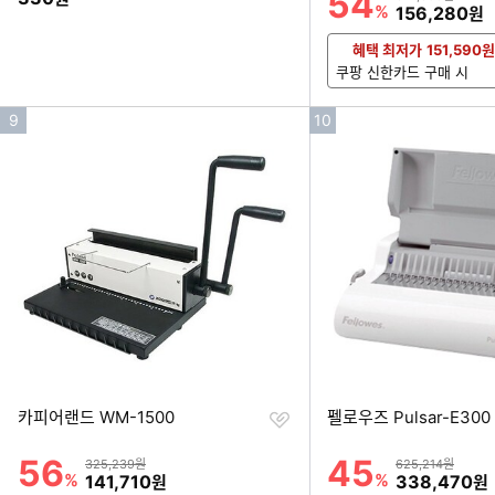
54
%
할인금액
156,280
원
혜택 최저가
151,590
원
쿠팡 신한카드 구매 시
인
인
9
10
기
기
순
순
위
위
찜
카피어랜드 WM-1500
펠로우즈 Pulsar-E300
하
기
56
45
할인률
할인률
상품금액
상품금액
325,239원
625,214원
%
할인금액
%
할인금액
141,710
338,470
원
원