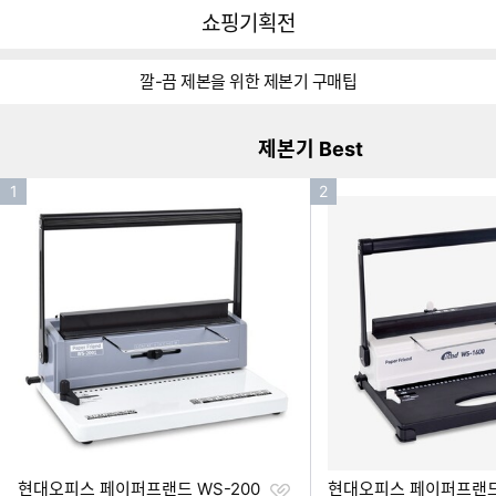
뒤
다
다나와
쇼핑기획전
로
나
가
와
이미지형 상품 목록
기
메
깔-끔 제본을 위한 제본기 구매팁
인
제본기 Best
인
인
1
2
기
기
순
순
위
위
찜
현대오피스 페이퍼프랜드 WS-200
현대오피스 페이퍼프랜드 