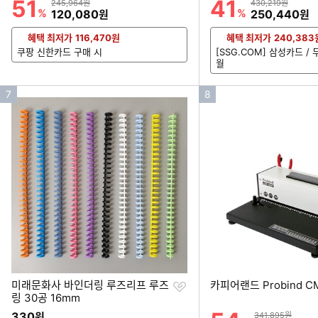
51
41
할인률
할인률
상품금액
상품금액
245,964원
430,219원
%
할인금액
%
할인금액
120,080
250,440
원
원
혜택 최저가
116,470
원
혜택 최저가
240,383
쿠팡 신한카드 구매 시
[SSG.COM] 삼성카드 /
월
인
인
7
8
기
기
순
순
위
위
찜
미래문화사 바인더링 루즈리프 루즈
카피어랜드 Probind
하
링 30공 16mm
기
할인률
330
상품금액
원
341,895원