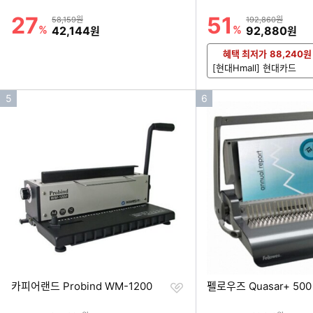
하
기
27
51
할인률
할인률
상품금액
상품금액
58,159원
192,860원
%
할인금액
%
할인금액
42,144
92,880
원
원
혜택 최저가
88,240
원
[현대Hmall] 현대카드
인
인
5
6
기
기
순
순
위
위
찜
카피어랜드 Probind WM-1200
펠로우즈 Quasar+ 500
하
기