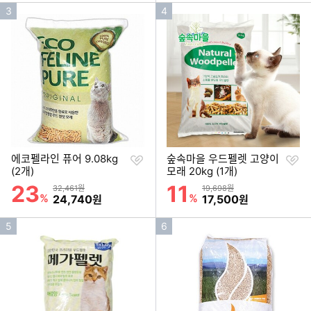
인
인
3
4
기
기
순
순
위
위
찜
찜
에코펠라인 퓨어 9.08kg
숲속마을 우드펠렛 고양이
하
하
(2개)
모래 20kg (1개)
기
기
23
11
할인률
할인률
상품금액
상품금액
32,461원
19,698원
%
할인금액
%
할인금액
24,740
17,500
원
원
인
인
5
6
기
기
순
순
위
위