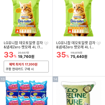
순
순
위
위
찜
찜
LG유니참 데오토일렛 감자
LG유니참 데오토일렛 감자
하
하
&냄새Zero 캣모래 4L (1
&냄새Zero 캣모래 4L (4
기
기
개)
개)
33
35
할인률
할인률
상품금액
상품금액
29,557원
116,878원
%
할인금액
%
할인금액
19,760
75,440
원
원
혜택 최저가
17,200
원
쿠팡 현대카드 구매 시
인
인
13
14
기
기
순
순
위
위