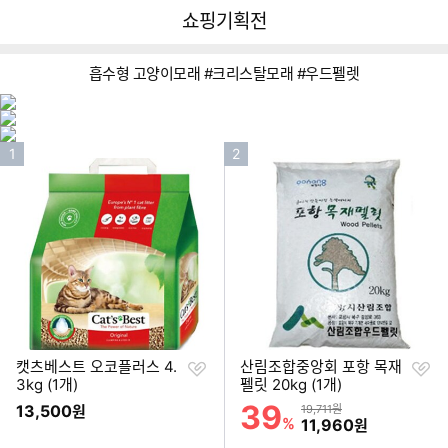
뒤
다
다나와
쇼핑기획전
로
나
가
와
기
메
흡수형 고양이모래 #크리스탈모래 #우드펠렛
인
이미지형 상품 목록
인
인
1
2
기
기
순
순
위
위
찜
찜
캣츠베스트 오코플러스 4.
산림조합중앙회 포항 목재
하
하
3kg (1개)
펠릿 20kg (1개)
기
기
39
할인률
13,500
상품금액
원
19,711원
%
할인금액
11,960
원