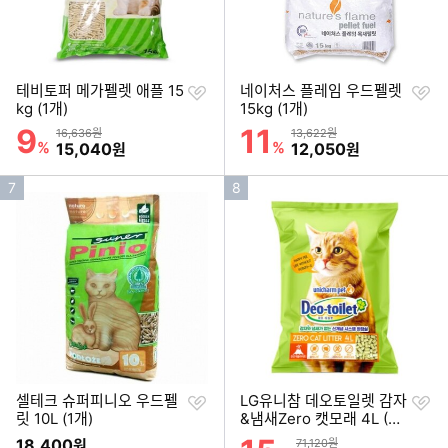
찜
찜
테비토퍼 메가펠렛 애플 15
네이처스 플레임 우드펠렛
하
하
kg (1개)
15kg (1개)
기
기
9
11
할인률
할인률
상품금액
상품금액
16,636원
13,622원
%
할인금액
%
할인금액
15,040
12,050
원
원
인
인
7
8
기
기
순
순
위
위
찜
찜
셀테크 슈퍼피니오 우드펠
LG유니참 데오토일렛 감자
하
하
릿 10L (1개)
&냄새Zero 캣모래 4L (3
기
기
개)
할인률
18,400
상품금액
원
71,120원