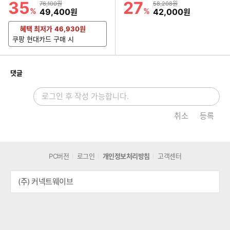
35
27
할인률
할인률
상품금액
상품금액
76,100원
58,208원
%
할인금액
%
할인금액
49,400
42,000
원
원
혜택 최저가
46,930
원
쿠팡 현대카드 구매 시
개
댓글
취소
등록
PC버전
로그인
개인정보처리방침
고객센터
(주) 커넥트웨이브