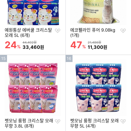
찜
찜
예원통상 에버쿨 크리스탈
에코펠라인 퓨어 9.08kg
하
하
모래 5L (6개)
(1개)
기
기
24
47
할인률
할인률
상품금액
상품금액
44,402원
21,486원
%
할인금액
%
할인금액
33,460
11,300
원
원
인
인
15
16
기
기
순
순
위
위
찜
찜
펫모닝 룽펑 크리스탈 모래
펫모닝 룽펑 크리스탈 모래
하
하
무향 3.8L (8개)
무향 5L (4개)
기
기