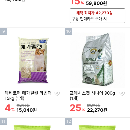
15
%
할인금액
59,800
원
혜택 최저가
42,270
원
쿠팡 현대카드 구매 시
인
인
9
10
기
기
순
순
위
위
찜
찜
테비토퍼 메가펠렛 라벤더
프레셔스캣 시니어 900g
하
하
15kg (1개)
(1개)
기
기
4
25
할인률
할인률
상품금액
상품금액
15,720원
29,915원
%
할인금액
%
할인금액
15,040
22,270
원
원
인
인
11
12
기
기