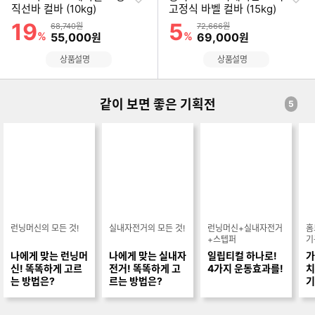
하
하
직선바 컬바 (10kg)
고정식 바벨 컬바 (15kg)
기
기
19
5
할인률
할인률
상품금액
상품금액
68,740원
72,666원
%
할인금액
%
할인금액
55,000
69,000
원
원
상품설명
상품설명
같이 보면 좋은 기획전
5
런닝머신의 모든 것!
실내자전거의 모든 것!
런닝머신+실내자전거
홈
+스텝퍼
기
나에게 맞는 런닝머
나에게 맞는 실내자
일립티컬 하나로!
가
신! 똑똑하게 고르
전거! 똑똑하게 고
4가지 운동효과를!
치
는 방법은?
르는 방법은?
기