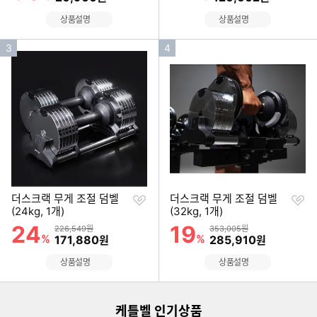
상품설명
상품설명
인
인
3
4
기
기
순
순
위
위
찜
찜
더스크랙 무게 조절 덤벨
더스크랙 무게 조절 덤벨
하
하
(24kg, 1개)
(32kg, 1개)
기
기
24
19
할인률
할인률
상품금액
상품금액
226,549원
353,005원
%
할인금액
%
할인금액
171,880
285,910
원
원
이미지형 상품 목록
상품설명
상품설명
더보기
케틀벨 인기상품