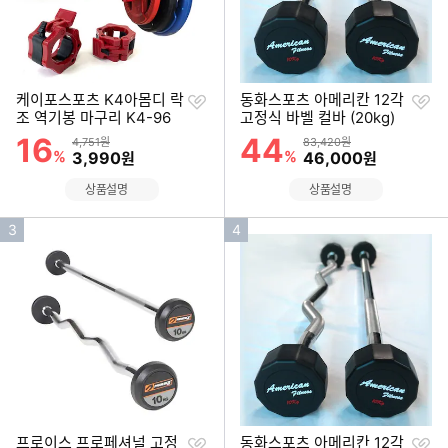
찜
찜
케이포스포츠 K4아몸디 락
동화스포츠 아메리칸 12각
하
하
조 역기봉 마구리 K4-96
고정식 바벨 컬바 (20kg)
기
기
16
44
할인률
할인률
상품금액
상품금액
4,751원
83,420원
%
할인금액
%
할인금액
3,990
46,000
원
원
상품설명
상품설명
인
인
3
4
기
기
순
순
위
위
찜
찜
프로이스 프로페셔널 고정
동화스포츠 아메리칸 12각