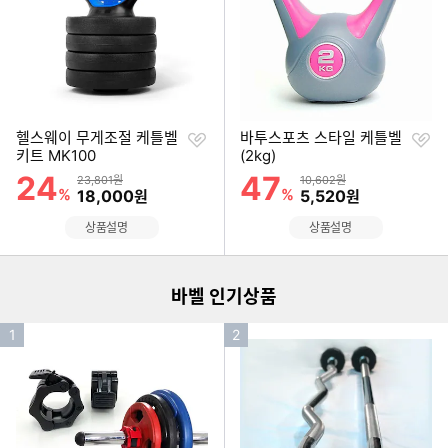
찜
찜
헬스웨이 무게조절 케틀벨
바투스포츠 스타일 케틀벨
하
하
키트 MK100
(2kg)
기
기
24
47
할인률
할인률
상품금액
상품금액
23,801원
10,602원
%
할인금액
%
할인금액
18,000
5,520
원
원
이미지형 상품 목록
상품설명
상품설명
더보기
바벨 인기상품
인
인
1
2
기
기
순
순
위
위