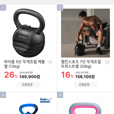
인
인
1
2
기
기
순
순
위
위
찜
찜
바이줌 5단 무게조절 케틀
멜킨스포츠 7단 무게조절
하
하
벨 (13kg)
트위스트벨 (20kg)
기
기
26
16
할인률
할인률
상품금액
상품금액
204,551원
190,373원
%
할인금액
%
할인금액
149,900
158,100
원
원
상품설명
상품설명
인
인
3
4
기
기
순
순
위
위