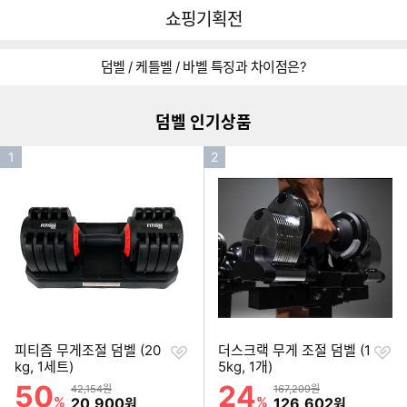
뒤
다
다나와
쇼핑기획전
로
나
가
와
이미지형 상품 목록
기
메
덤벨 / 케틀벨 / 바벨 특징과 차이점은?
인
더보기
덤
케
바
벨
틀
벨
덤벨 인기상품
보
벨
보
러
보
러
인
인
가
러
가
1
2
기
가
기
기
기
기
순
순
위
위
찜
찜
피티즘 무게조절 덤벨 (20
더스크랙 무게 조절 덤벨 (1
하
하
kg, 1세트)
5kg, 1개)
기
기
50
24
할인률
할인률
상품금액
상품금액
42,154원
167,209원
%
할인금액
%
할인금액
20,900
126,602
원
원