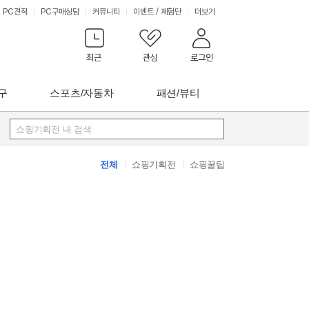
PC견적
PC구매상담
커뮤니티
이벤트
/
체험단
더보기
최근
관심
로그인
구
스포츠/자동차
패션/뷰티
쇼핑기획전 내 검색
전체
쇼핑기획전
쇼핑꿀팁
쇼핑
꿀팁