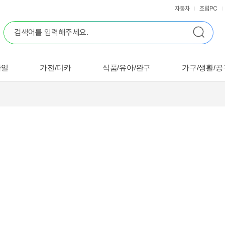
자동차
조립PC
바일
가전/디카
식품/유아/완구
가구/생활/공