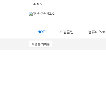
다나와 앱
HOT
쇼핑꿀팁
컴퓨터/모
최근 본 기획전