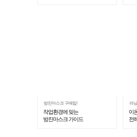
쇼핑
쇼핑
꿀팁
꿀팁
방진마스크 구매팁!
러닝
작업환경에 맞는
이온
방진마스크 가이드
전해