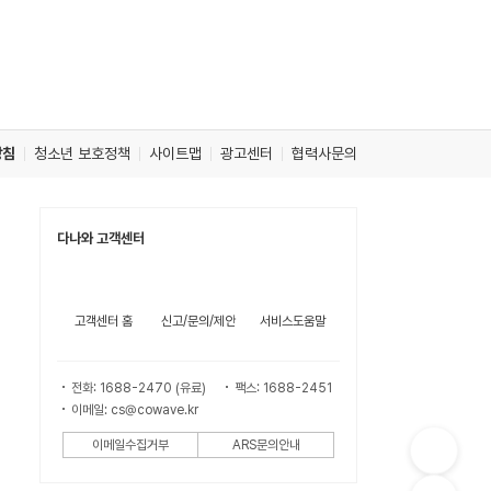
방침
청소년 보호정책
사이트맵
광고센터
협력사문의
다나와 고객센터
고객센터 홈
신고/문의/제안
서비스도움말
전화: 1688-2470 (유료)
팩스: 1688-2451
이메일: cs@cowave.kr
이메일수집거부
ARS문의안내
컨
텐