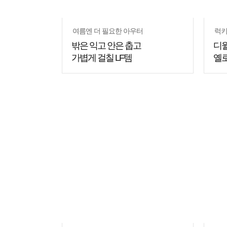
여름엔 더 필요한 아우터
럭키
밖은 익고 안은 춥고
디
가볍게 걸칠 LF템
옐로
쇼핑
꿀팁