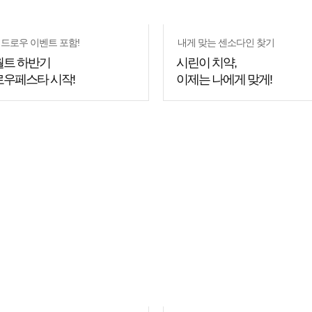
드로우 이벤트 포함!
내게 맞는 센소다인 찾기
월트 하반기
시린이 치약,
우페스타 시작!
이제는 나에게 맞게!