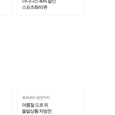
아디다스 40% 할인
스포츠화/의류
화재부터 방전까지
여름철 도로 위
돌발상황 처방전