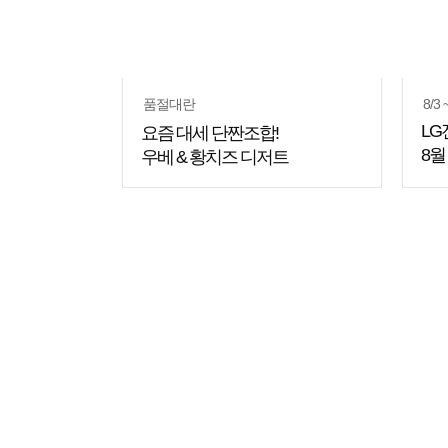
품절대란
8/3 
LG
요즘 대세 단짠조합!
8월
우베 & 황치즈 디저트
쇼핑
꿀팁