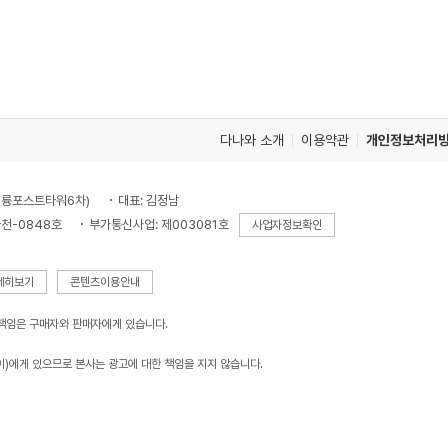
다나와 소개
이용약관
개인정보처리
, 대륭포스트타워6차)
대표: 김정남
천-0848호
부가통신사업: 제003081호
사업자정보확인
세히보기
콘텐츠이용안내
 책임은 구매자와 판매자에게 있습니다.
이)에게 있으므로 본사는 광고에 대한 책임을 지지 않습니다.