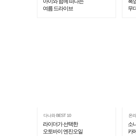
아이와 함께 떠나는
폭염
여름 드라이브
무
쇼핑
쇼핑
꿀팁
꿀팁
다나와 BEST 10
온라
라이더가 선택한
소니
오토바이 엔진오일
카메