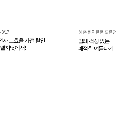
~ 8/17
해충 퇴치용품 모음전
전자 고효율 가전 할인
벌레 걱정 없는
 엘지닷에서!
쾌적한 여름나기
쇼핑
꿀팁