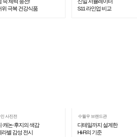
 속 체력 충전!
신일 서큘레이터
더위 극복 건강식품
S11 라인업 비교
쇼핑
꿀팁
인 사진전
수월우 브랜드관
·캐논·후지의 색감
디테일까지 설계한
라별 감성 전시
Hi-Fi의 기준