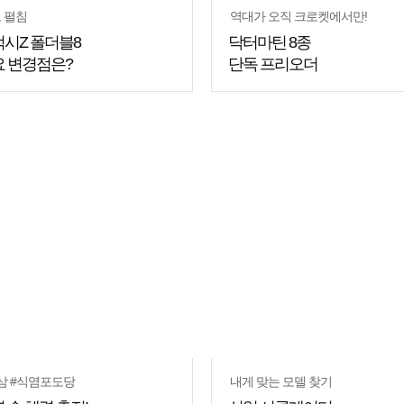
 펼침
역대가 오직 크로켓에서만!
시Z 폴더블8
닥터마틴 8종
 변경점은?
단독 프리오더
쇼핑
꿀팁
삼 #식염포도당
내게 맞는 모델 찾기