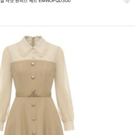
찜
 자켓 원피스 세트 EMWOPQD300
하
기