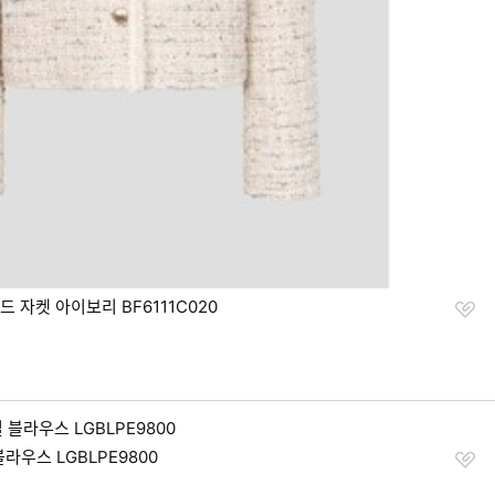
찜
자켓 아이보리 BF6111C020
하
기
찜
라우스 LGBLPE9800
하