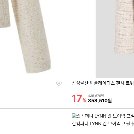
찜
삼성물산 빈폴레이디스 팬시 트위드 
하
기
17
할인률
상품금액
435,676원
%
할인금액
358,510
원
린컴퍼니 LYNN 린 브이넥 프릴 블