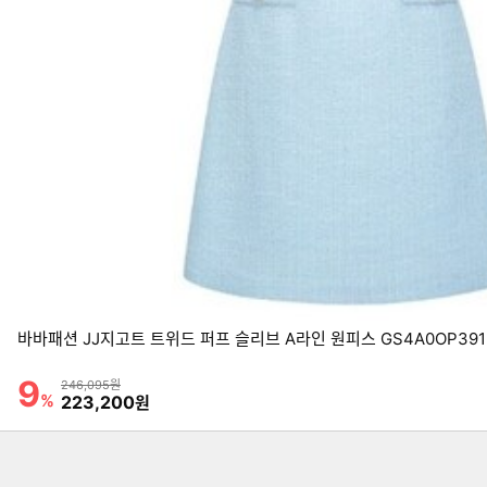
바바패션 JJ지고트 트위드 퍼프 슬리브 A라인 원피스 GS4A0OP391
9
할인률
상품금액
246,095원
이미지형 상품 목록
%
할인금액
223,200
원