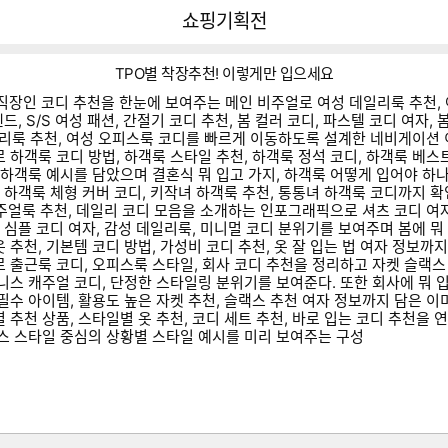
다나와
쇼핑기획전
TPO별 착장추천! 이렇게만 입으세요