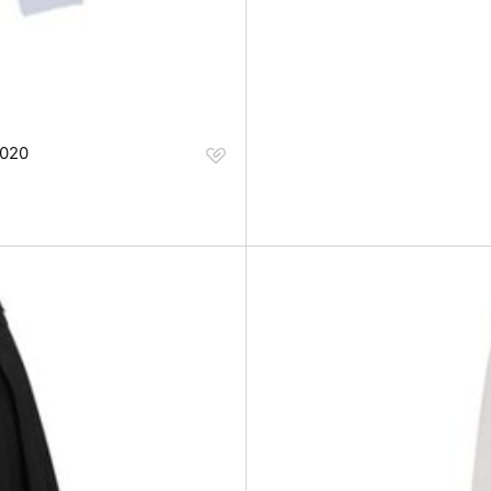
찜
020
하
기