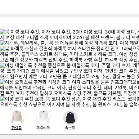
뒤
다
로
나
가
와
기
메
인
이미지형 상품 목록
하객룩
데일리룩
출근룩