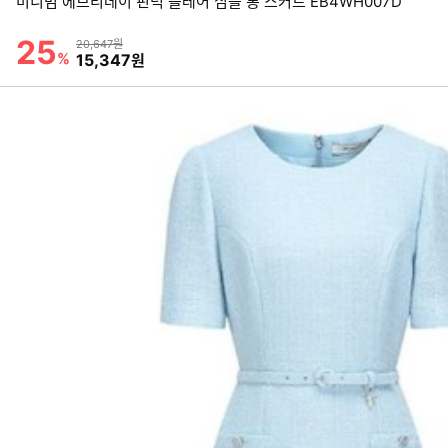
미니멈 에브리데이 핀턱 플레어 심플 롱 스커트 EB4WH007D
25
할인률
상품금액
20,647원
%
할인금액
15,347
원