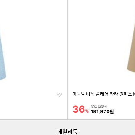
찜
미니멈 배색 플레어 카라 원피스 M
하
기
36
할인률
상품금액
303,898원
%
할인금액
191,970
원
데일리룩