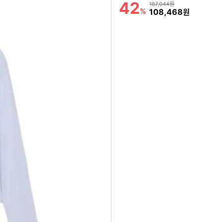
42
할인률
상품금액
187,044원
%
할인금액
108,468
원