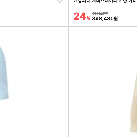
찜
린컴퍼니 케네스레이디 여성 카리엘
하
기
24
할인률
상품금액
461,227원
%
할인금액
348,480
원