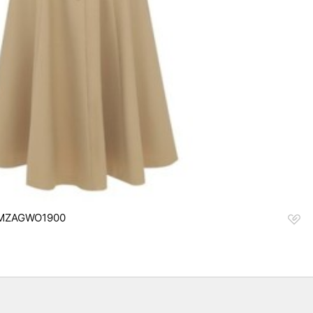
찜
ZAGWO1900
하
기