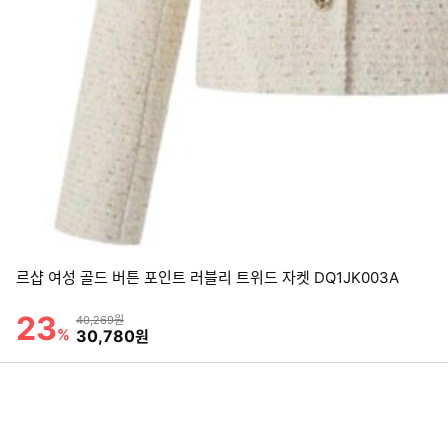
르샵 여성 골드 버튼 포인트 러블리 트위드 자켓 DQ1JK003A
23
할인률
상품금액
40,269원
%
할인금액
30,780
원