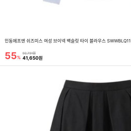
인동에프엔 쉬즈미스 여성 브이넥 백슬릿 타이 블라우스 SWWBLQ11
55
할인률
상품금액
92,731원
%
할인금액
41,650
원