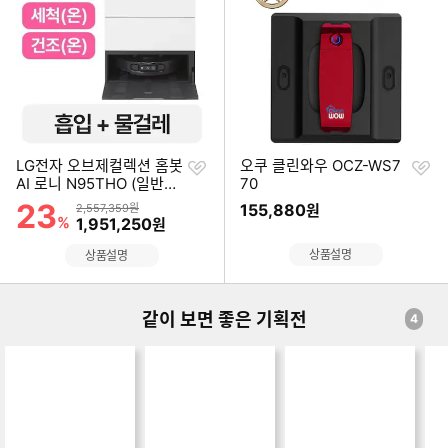
위
위
찜
찜
LG전자 오브제컬렉션 홈봇
오쿠 클린와우 OCZ-WS7
하
하
AI 로니 N95THO (일반구
70
기
기
매)
23
할인률
상품금액
155,880
2,557,359원
원
%
할인금액
1,951,250
원
상품설명
상품설명
같이 보면 좋은 기획전
4
첫 구매자 주목!
2026 NEW
2026 NEW
가
로봇청소기 구매가
로보락 S10 시리즈
더 안전하고 섬세해
1
이드
S10 MaxV Ultra
진 삼성 비스포크 A
끝내는