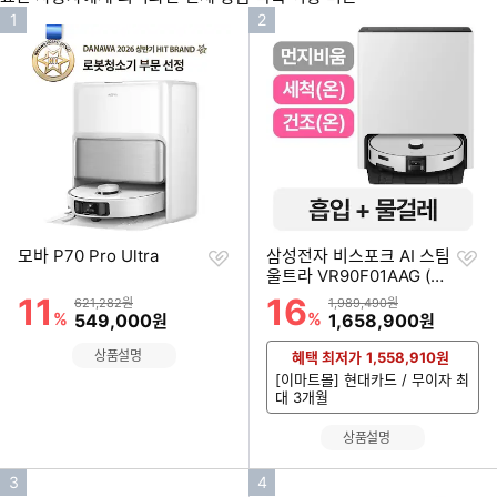
인
인
1
2
기
기
순
순
위
위
찜
찜
모바 P70 Pro Ultra
삼성전자 비스포크 AI 스팀
하
하
울트라 VR90F01AAG (단
기
기
품)
11
16
할인률
할인률
상품금액
상품금액
621,282원
1,989,490원
%
할인금액
%
할인금액
549,000
1,658,900
원
원
상품설명
혜택 최저가
1,558,910
원
[이마트몰] 현대카드 / 무이자 최
대 3개월
상품설명
인
인
3
4