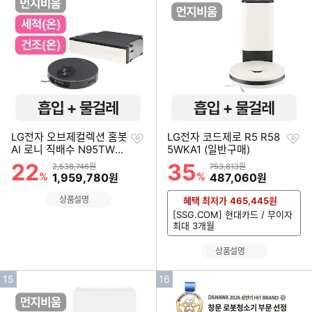
기
기
순
순
위
위
찜
찜
LG전자 오브제컬렉션 홈봇
LG전자 코드제로 R5 R58
하
하
AI 로니 직배수 N95TWU
5WKA1 (일반구매)
기
기
(일반구매)
22
35
할인률
할인률
상품금액
상품금액
2,538,746원
753,813원
%
할인금액
%
할인금액
1,959,780
487,060
원
원
상품설명
혜택 최저가
465,445
원
[SSG.COM] 현대카드 / 무이자
최대 3개월
상품설명
인
인
15
16
기
기
순
순