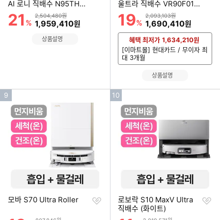
하
하
AI 로니 직배수 N95THU
울트라 직배수 VR90F01S
기
기
(일반구매)
AG (단품)
21
19
할인률
할인률
상품금액
상품금액
2,504,480원
2,093,103원
%
할인금액
%
할인금액
1,959,410
1,690,410
원
원
상품설명
혜택 최저가
1,634,210
원
[이마트몰] 현대카드 / 무이자 최
대 3개월
상품설명
인
인
9
10
기
기
순
순
위
위
찜
찜
모바 S70 Ultra Roller
로보락 S10 MaxV Ultra
하
하
직배수 (화이트)
기
기