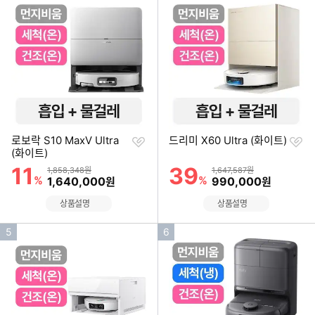
기
기
순
순
위
위
찜
찜
로보락 S10 MaxV Ultra
드리미 X60 Ultra (화이트)
하
하
(화이트)
기
기
11
39
할인률
할인률
상품금액
상품금액
1,858,348원
1,647,587원
%
할인금액
%
할인금액
1,640,000
990,000
원
원
상품설명
상품설명
인
인
5
6
기
기
순
순
위
위