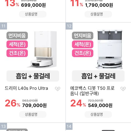
13
11
할인률
할인률
상품금액
상품금액
807,846원
2,019,571원
%
할인금액
%
할인금액
699,000
1,790,000
원
원
상품설명
상품설명
인
인
11
12
기
기
순
순
위
위
찜
찜
드리미 L40s Pro Ultra
에코백스 디봇 T50 프로
하
하
옴니 (일반구매)
기
기
26
24
할인률
할인률
상품금액
상품금액
963,013원
723,901원
%
할인금액
%
할인금액
709,000
549,000
원
원
상품설명
상품설명
인
인
13
14