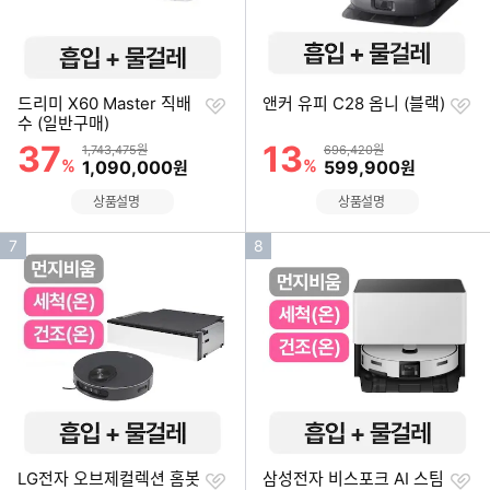
찜
찜
드리미 X60 Master 직배
앤커 유피 C28 옴니 (블랙)
하
하
수 (일반구매)
기
기
37
13
할인률
할인률
상품금액
상품금액
1,743,475원
696,420원
%
할인금액
%
할인금액
1,090,000
599,900
원
원
상품설명
상품설명
인
인
7
8
기
기
순
순
위
위
찜
찜
LG전자 오브제컬렉션 홈봇
삼성전자 비스포크 AI 스팀