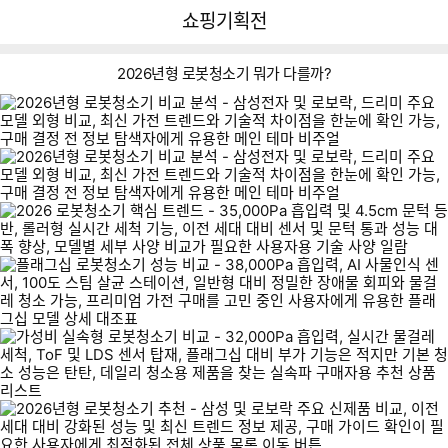
뒤
다
다나와
쇼핑기획전
로
나
가
와
기
메
2026년형 로봇청소기 뭐가 다를까?
인
이미지형 상품 목록