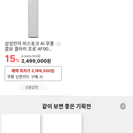
위
찜
삼성전자 비스포크 AI 무풍
하
콤보 갤러리 프로 AF90H1
기
7D24GS (공식인증 설치)
15
할인률
상품금액
2,949,703원
%
할인금액
2,499,000
원
혜택 최저가
2,199,020
원
쿠팡 신한카드 구매 시
상품설명
같이 보면 좋은 기획전
2
NEW