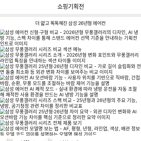
뒤
다
다나와
쇼핑기획전
로
나
가
와
기
메
더 얇고 똑똑해진 삼성 26년형 에어컨
인
쇼핑기획전 네비게이션
이미지형 상품 목록