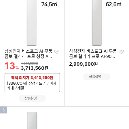
순
순
위
위
찜
찜
삼성전자 비스포크 AI 무풍
삼성전자 비스포크 AI 무풍
하
하
콤보 갤러리 프로 청정 AF
콤보 갤러리 프로 AF90H1
기
기
90H22D35WS (공식인증
9D24SS (공식인증 설치)
13
할인률
상품금액
2,999,000
4,314,135원
원
설치)
%
할인금액
3,713,560
원
상품설명
혜택 최저가
3,613,560
원
[SSG.COM] 삼성카드 / 무이자
최대 3개월
상품설명
인
5
기
순