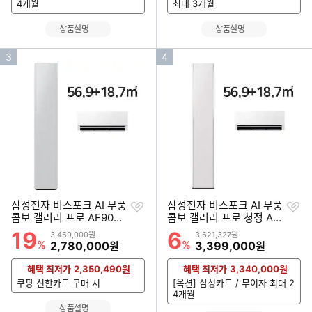
4개월
최대 3개월
상품설명
상품설명
인
인
3
4
기
기
순
순
위
위
찜
찜
삼성전자 비스포크 AI 무풍
삼성전자 비스포크 AI 무풍
하
하
콤보 갤러리 프로 AF90H1
콤보 갤러리 프로 청정 AF
기
기
7D24GRS (공식인증 설
90H17D38ERS (공식인
19
6
할인률
할인률
상품금액
상품금액
3,459,000원
3,621,327원
치)
증 설치)
%
할인금액
%
할인금액
2,780,000
3,399,000
원
원
혜택 최저가
2,350,490
원
혜택 최저가
3,340,000
원
쿠팡 신한카드 구매 시
[옥션] 삼성카드 / 무이자 최대 2
4개월
상품설명