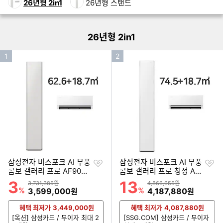
26년형 2in1
26년형 스탠드
더보기
26년형 2in1
인
인
1
2
기
기
순
순
위
위
찜
찜
삼성전자 비스포크 AI 무풍
삼성전자 비스포크 AI 무풍
하
하
콤보 갤러리 프로 AF90H1
콤보 갤러리 프로 청정 AF
기
기
9D27SRS (공식인증 설
90H22D35WRS (공식인
3
13
할인률
할인률
상품금액
상품금액
3,731,385원
4,866,655원
치)
증 설치)
%
할인금액
%
할인금액
3,599,000
4,187,880
원
원
혜택 최저가
3,449,000
원
혜택 최저가
4,087,880
원
[옥션] 삼성카드 / 무이자 최대 2
[SSG.COM] 삼성카드 / 무이자