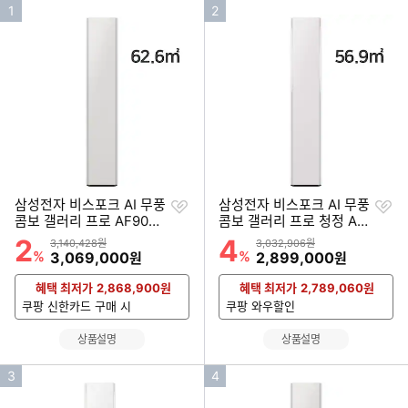
인
인
1
2
기
기
순
순
위
위
찜
찜
삼성전자 비스포크 AI 무풍
삼성전자 비스포크 AI 무풍
하
하
콤보 갤러리 프로 AF90H1
콤보 갤러리 프로 청정 AF
기
기
9D27SS (공식인증 설치)
90H17D38ES (공식인증
2
4
할인률
할인률
상품금액
상품금액
3,140,428원
3,032,906원
설치)
%
할인금액
%
할인금액
3,069,000
2,899,000
원
원
혜택 최저가
2,868,900
원
혜택 최저가
2,789,060
원
쿠팡 신한카드 구매 시
쿠팡 와우할인
상품설명
상품설명
인
인
3
4
기
기