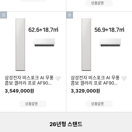
상품설명
인
인
5
6
기
기
순
순
위
위
찜
찜
삼성전자 비스포크 AI 무풍
삼성전자 비스포크 AI 무풍
하
하
콤보 갤러리 프로 AF90H1
콤보 갤러리 프로 AF90H1
기
기
9D24SRS (공식인증 설
7D24SRS (공식인증 설
3,549,000
3,329,000
원
원
치)
치)
이미지형 상품 목록
상품설명
상품설명
더보기
26년형 스탠드