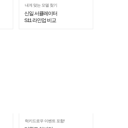
내게 맞는 모델 찾기
신일 서큘레이터
S11 라인업 비교
쇼핑
꿀팁
럭키드로우 이벤트 포함!