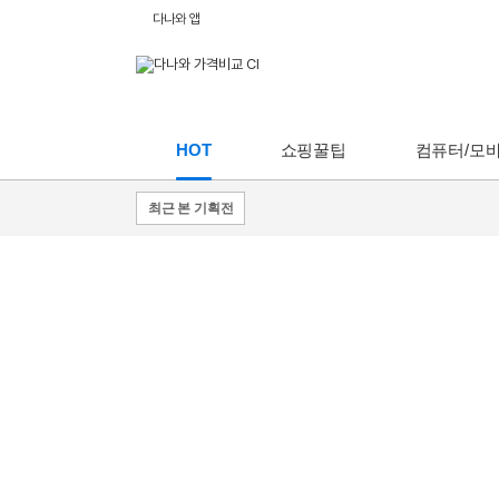
다나와 앱
HOT
쇼핑꿀팁
컴퓨터/모
최근 본 기획전
쇼핑
꿀팁