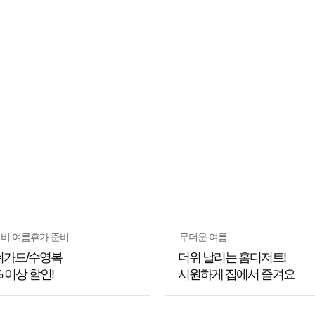
쇼핑
꿀팁
비 여름휴가 준비
무더운 여름
쉬가드/수영복
더위 날리는 홈디저트!
% 이상 할인!
시원하게 집에서 즐겨요