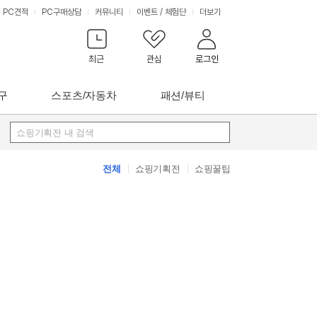
PC견적
PC구매상담
커뮤니티
이벤트
/
체험단
더보기
최근
관심
로그인
구
스포츠/자동차
패션/뷰티
쇼핑기획전 내 검색
전체
쇼핑기획전
쇼핑꿀팁
쇼핑
꿀팁