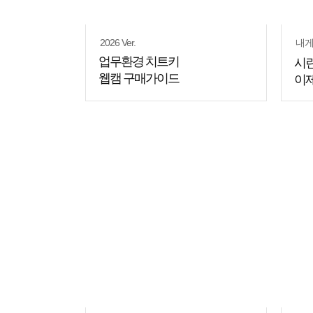
2026 Ver.
내게
업무환경 치트키
시린
웹캠 구매가이드
이제