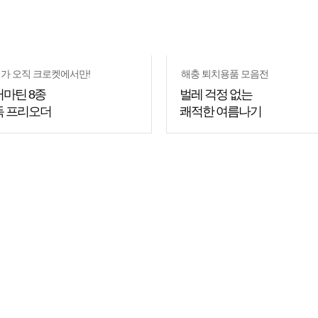
가 오직 크로켓에서만!
해충 퇴치용품 모음전
마틴 8종
벌레 걱정 없는
독 프리오더
쾌적한 여름나기