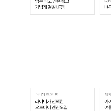
밖은 익고 안은 춥고
디
가볍게 걸칠 LF템
Hi-
쇼핑
꿀팁
다나와 BEST 10
뒷자
라이더가 선택한
아이
오토바이 엔진오일
여