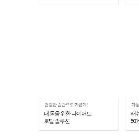
쇼핑
꿀팁
건강한 습관으로 가볍게!
가성
내 몸을 위한 다이어트
래
토탈 솔루션
50