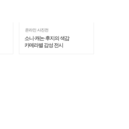
온라인 사진전
소니·캐논·후지의 색감
카메라별 감성 전시
쇼핑
꿀팁