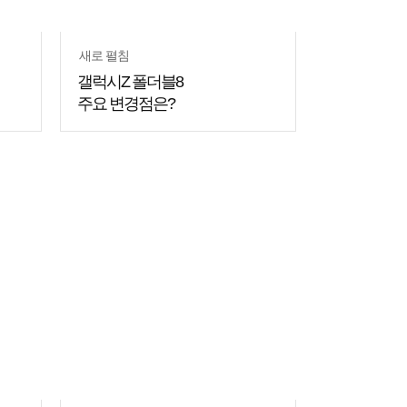
새로 펼침
갤럭시Z 폴더블8
주요 변경점은?
쇼핑
꿀팁