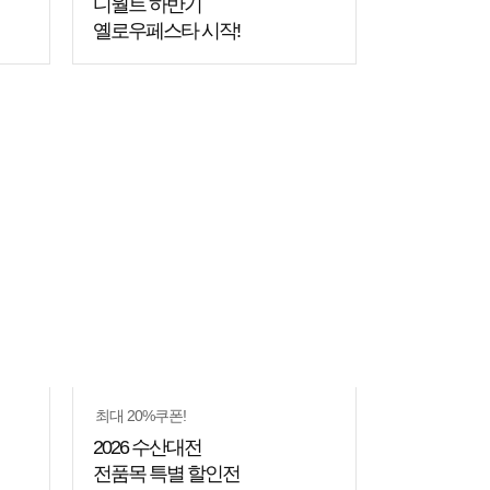
디월트 하반기
옐로우페스타 시작!
최대 20%쿠폰!
2026 수산대전
전품목 특별 할인전