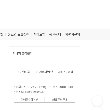
방침
청소년 보호정책
사이트맵
광고센터
협력사문의
다나와 고객센터
고객센터 홈
신고/문의/제안
서비스도움말
전화: 1688-2470 (유료)
팩스: 1688-2451
이메일: cs@cowave.kr
이메일수집거부
ARS문의안내
컨
텐