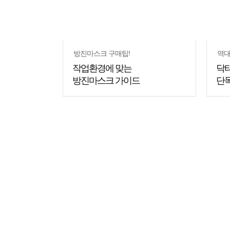
방진마스크 구매팁!
역대
작업환경에 맞는
닥터
방진마스크 가이드
단
쇼핑
쇼핑
꿀팁
꿀팁