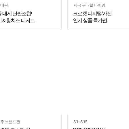
절대란
지금 구매할 타이밍
 대세 단짠조합!
크로켓 디지털/가전
 & 황치즈 디저트
인기 상품 특가전
우 브랜드관
8/1~8/15