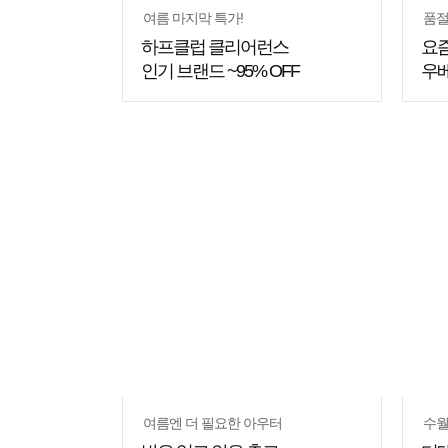
여름 마지막 특가!
품
하프클럽 클리어런스
요즘
인기 브랜드 ~95% OFF
우베
쇼핑
꿀팁
여름엔 더 필요한 아우터
수월