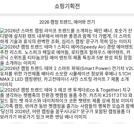
뒤
다
다나와
쇼핑기획전
로
나
가
와
기
메
2026 캠핑 트렌드, 에어와 전기
인
노
로
스
카
티
피
르
캠
크
닉
프
헤
스
힐
일
루
위
하
카
로
메
트
우
고
에
나
홈
스
컨
카
어
5.
티
네
에
테
즈
돔
1
타
이
어
이
미
C
늄
처
텐
너
K
H
코
하
트
샤
2
캠
M
팅
이
인
5
핑
A
에
크
스
1
용
X
어
이미지형 상품 목록