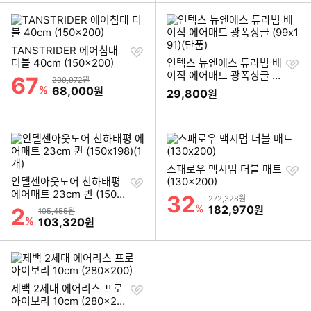
찜
TANSTRIDER 에어침대
하
찜
더블 40cm (150x200)
인텍스 뉴엔에스 듀라빔 베
기
하
이직 에어매트 광폭싱글 (9
67
할인률
상품금액
209,972원
기
9x191)(단품)
%
할인금액
68,000
원
29,800
원
찜
스패로우 맥시멈 더블 매트
찜
하
안델센아웃도어 천하태평
(130x200)
하
기
에어매트 23cm 퀸 (150x
32
할인률
상품금액
272,328원
기
198)(1개)
%
할인금액
182,970
2
원
할인률
상품금액
105,455원
%
할인금액
103,320
원
찜
제백 2세대 에어리스 프로
하
아이보리 10cm (280x20