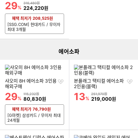
기
0)
29
할인률
상품금액
316,480원
%
할인금액
224,220
원
혜택 최저가
208,525
원
[SSG.COM] 현대카드 / 무이자
이미지형 상품 목록
최대 3개월
에어소파
찜
찜
샤오미 8H 에어소파 3인용
본플래그 택티컬 에어소파
하
하
해외구매
2인용(블랙)
기
기
29
13
할인률
할인률
상품금액
상품금액
115,232원
251,970원
%
할인금액
%
할인금액
80,830
219,000
원
원
혜택 최저가
76,790
원
[G마켓] 삼성카드 / 무이자 최대
24개월