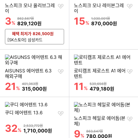
찜
찜
노스피크 모나 올리브그레
노스피크 모나 레이븐그레
하
하
이
이
기
기
3
15
할인률
할인률
상품금액
상품금액
862,567원
1,030,001원
%
할인금액
%
할인금액
829,120
870,000
원
원
혜택 최저가
826,500
원
[SK스토아] 삼성카드
찜
찜
AISUNSS 에어텐트 6.3
로티캠프 제로스트 A1 에어
하
하
해외구매
텐트
기
기
21
11
할인률
할인률
상품금액
상품금액
401,363원
539,656원
%
할인금액
%
할인금액
315,000
479,180
원
원
찜
쿠디 에어텐트 13.6
하
찜
노스피크 헤일로 에어돔(본
기
하
체)
32
할인률
상품금액
2,533,772원
기
%
할인금액
1,710,000
원
9
할인률
상품금액
863,647원
%
할인금액
780,000
원