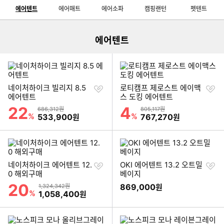
코
트
T
품
2
텐
튼
에어텐트
에어매트
에어소파
캠핑랜턴
펫텐트
링
3
더
L
트
펫
라
T
보
E
텐
이
1
러
D
트
트
0
가
에어텐트
캠
7
와
기
핑
일
랜
드
턴
필
드
찜
찜
네이처하이크 빌리지 8.5
로티캠프 제로스트 에이맥
펫
하
하
에어텐트
스 도킹 에어텐트
하
기
기
22
4
할인률
할인률
상품금액
상품금액
우
686,312원
805,117원
%
할인금액
%
할인금액
533,900
767,270
원
원
스
찜
찜
네이처하이크 에어텐트 12.
OKI 에어텐트 13.2 오트밀
하
하
0 해외구매
베이지
기
기
20
할인률
상품금액
869,000
1,324,342원
원
%
할인금액
1,058,400
원