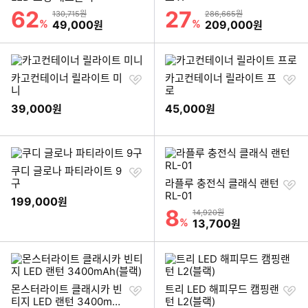
기
기
62
27
할인률
할인률
상품금액
상품금액
130,715원
286,665원
%
할인금액
%
할인금액
49,000
209,000
원
원
찜
찜
카고컨테이너 릴라이트 미
카고컨테이너 릴라이트 프
하
하
니
로
기
기
39,000
45,000
원
원
찜
쿠디 글로나 파티라이트 9
하
찜
구
라플루 충전식 클래식 랜턴
기
하
RL-01
199,000
원
기
8
할인률
상품금액
14,920원
%
할인금액
13,700
원
찜
찜
몬스터라이트 클래시카 빈
트리 LED 해피무드 캠핑랜
하
하
티지 LED 랜턴 3400mAh
턴 L2(블랙)