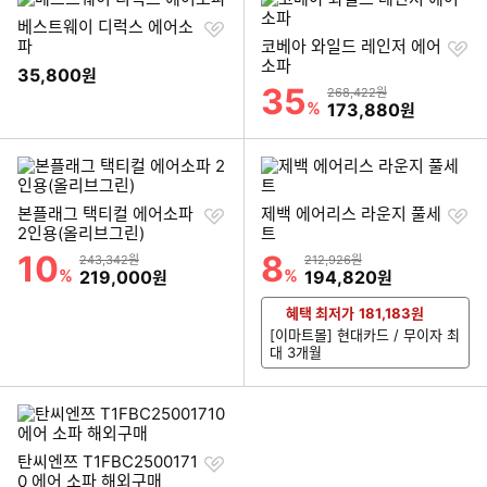
찜
베스트웨이 디럭스 에어소
하
찜
파
코베아 와일드 레인저 에어
기
하
소파
35,800
원
기
35
할인률
상품금액
268,422원
%
할인금액
173,880
원
찜
찜
본플래그 택티컬 에어소파
제백 에어리스 라운지 풀세
하
하
2인용(올리브그린)
트
기
기
10
8
할인률
할인률
상품금액
상품금액
243,342원
212,926원
%
할인금액
%
할인금액
219,000
194,820
원
원
혜택 최저가
181,183
원
[이마트몰] 현대카드 / 무이자 최
대 3개월
찜
탄씨엔쯔 T1FBC2500171
하
0 에어 소파 해외구매