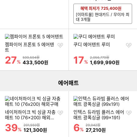
혜택 최저가
725,400
원
[이마트몰] 현대카드 / 무이자 최
대 3개월
찜
찜
젬파이어 프론토 5 에어텐
쿠디 에어텐트 루미
하
하
트
기
기
27
17
할인률
할인률
상품금액
상품금액
599,594원
2,056,779원
이미지형 상품 목록
%
할인금액
%
할인금액
433,500
1,699,990
원
원
에어매트
찜
찜
네이처하이크 빅 싱글 자충
인텍스 듀라빔 플러스 에어
하
하
매트 10 (76x200) 해외구
매트 광폭싱글 (99x191)
기
기
매
39
6
할인률
할인률
상품금액
상품금액
201,550원
29,042원
%
할인금액
%
할인금액
121,300
27,210
원
원