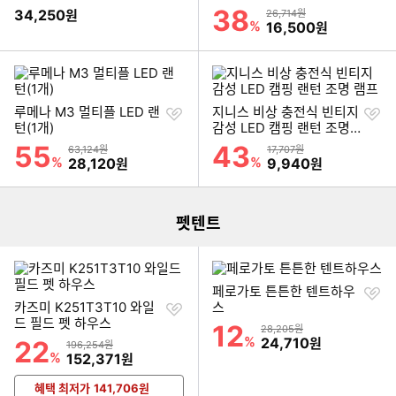
기
기
(블랙)
38
할인률
34,250
상품금액
원
26,714원
%
할인금액
16,500
원
찜
찜
루메나 M3 멀티플 LED 랜
지니스 비상 충전식 빈티지
하
하
턴(1개)
감성 LED 캠핑 랜턴 조명
기
기
램프
55
43
할인률
할인률
상품금액
상품금액
63,124원
17,707원
이미지형 상품 목록
%
할인금액
%
할인금액
28,120
9,940
원
원
펫텐트
찜
페로가토 튼튼한 텐트하우
찜
하
카즈미 K251T3T10 와일
스
하
기
드 필드 펫 하우스
12
할인률
상품금액
28,205원
기
%
할인금액
24,710
22
원
할인률
상품금액
196,254원
%
할인금액
152,371
원
혜택 최저가
141,706
원