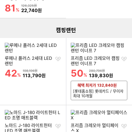
기
81
할인률
상품금액
126,325원
이미지형 상품 목록
%
할인금액
22,740
원
캠핑랜턴
찜
찜
루메나 플러스 2세대 LED
프리즘 LED 크레모아 캠핑
하
하
랜턴
랜턴 이너프 7
기
기
42
50
할인률
할인률
상품금액
상품금액
198,196원
280,796원
%
할인금액
%
할인금액
113,790
139,830
원
원
혜택 최저가
132,840
원
[롯데홈쇼핑] 롯데카드 / 무이자
최대 10개월
찜
찜
노마드 J-180 라이트헌터
프리즘 크레모아 멀티페이
하
하
LED 조명 매트블랙
스 X