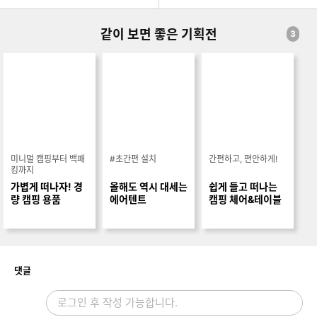
같이 보면 좋은 기획전
3
미니멀 캠핑부터 백패
#초간편 설치
간편하고, 편안하게!
킹까지
가볍게 떠나자! 경
올해도 역시 대세는
쉽게 들고 떠나는
량 캠핑 용품
에어텐트
캠핑 체어&테이블
개
댓글