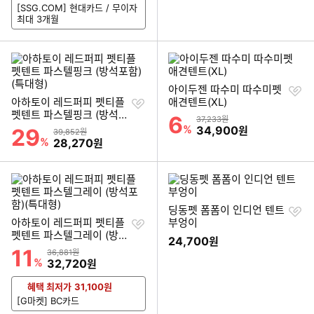
[SSG.COM] 현대카드 / 무이자
최대 3개월
찜
아이두젠 따수미 따수미펫
찜
하
아하토이 레드퍼피 펫티플
애견텐트(XL)
하
기
펫텐트 파스텔핑크 (방석포
6
할인률
상품금액
37,233원
기
함)(특대형)
%
할인금액
34,900
29
원
할인률
상품금액
39,852원
%
할인금액
28,270
원
찜
딩동펫 폼폼이 인디언 텐트
찜
하
아하토이 레드퍼피 펫티플
부엉이
하
기
펫텐트 파스텔그레이 (방석
24,700
원
기
포함)(특대형)
11
할인률
상품금액
36,881원
%
할인금액
32,720
원
혜택 최저가
31,100
원
[G마켓] BC카드