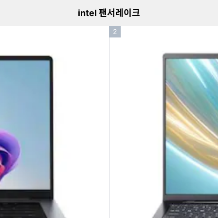
intel 팬서레이크
인
2
기
순
위