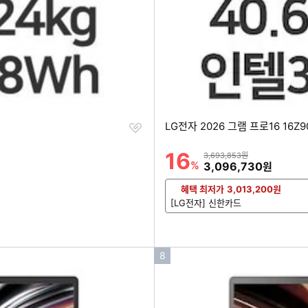
찜
LG전자 2026 그램 프로16 16Z90
하
기
16
할인률
상품금액
3,693,853원
%
할인금액
3,096,730
원
혜택 최저가
3,013,200
원
[LG전자] 신한카드
인
8
기
순
위