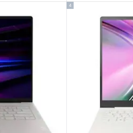
인
4
기
순
위