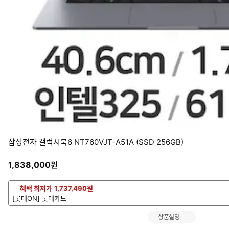
삼성전자 갤럭시북6 NT760VJT-A51A (SSD 256GB)
1,838,000
원
혜택 최저가
1,737,490
원
[롯데ON] 롯데카드
상품설명