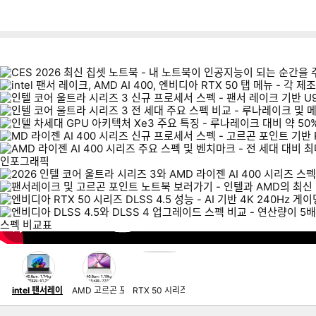
뒤
다
로
나
가
와
기
메
인
이미지형 상품 목록
intel 팬서레이
AMD 고르곤 포인
RTX 50 시리즈