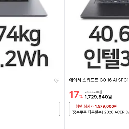
찜
에이서 스위프트 GO 16 AI SFG16
하
기
17
할인률
상품금액
2,108,210원
%
할인금액
1,729,840
원
혜택 최저가
1,579,000
원
[중복쿠폰 다운필수] 2026 ACER 