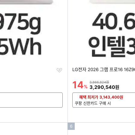
찜
LG전자 2026 그램 프로16 16Z9
하
기
14
할인률
상품금액
3,866,824원
%
할인금액
3,290,540
원
혜택 최저가
3,143,400
원
쿠팡 신한카드 구매 시
인
6
기