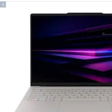
인
3
기
순
위