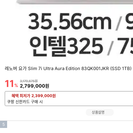
레노버 요가 Slim 7i Ultra Aura Edition 83QK001JKR (SSD 1TB)
11
할인률
상품금액
3,179,675원
%
할인금액
2,799,000
원
혜택 최저가
2,399,000
원
쿠팡 신한카드 구매 시
상품설명
인
5
기