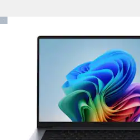
인
1
기
순
위