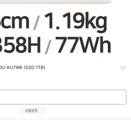
찜
0U-KU7WK (SSD 1TB)
하
기
상품설명