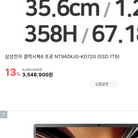
삼성전자 갤럭시북6 프로 NT940XJG-KD72G (SSD 1TB)
13
할인률
상품금액
4,089,896원
%
할인금액
3,548,900
원
상품설명
인
7
기
순
위