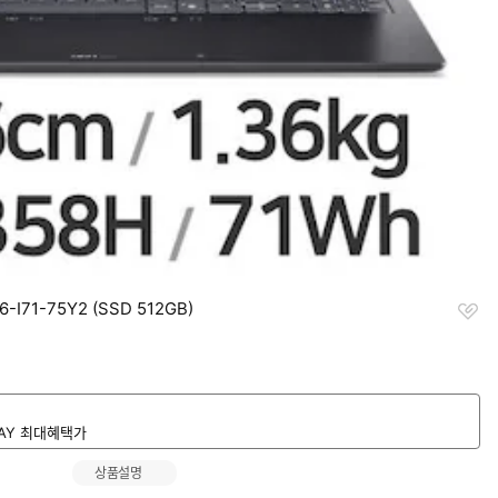
찜
-I71-75Y2 (SSD 512GB)
하
기
DAY 최대혜택가
상품설명