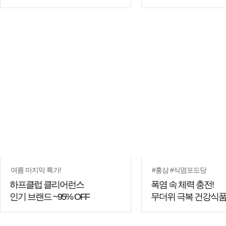
여름 마지막 특가!
#홍삼 #식염포도당
하프클럽 클리어런스
폭염 속 체력 충전!
인기 브랜드 ~95% OFF
무더위 극복 건강식