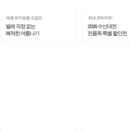
해충 퇴치용품 모음전
최대 20%쿠폰!
벌레 걱정 없는
2026 수산대전
쾌적한 여름나기
전품목 특별 할인전
쇼핑
쇼핑
꿀팁
꿀팁