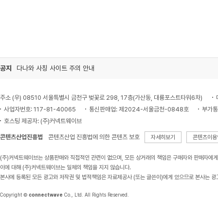
공지
다나와 사칭 사이트 주의 안내
주소 (우) 08510 서울특별시 금천구 벚꽃로 298, 17층(가산동, 대륭포스트타워6차)
사업자번호: 117-81-40065
통신판매업: 제2024-서울금천-0848호
부가통
호스팅 제공자: (주)커넥트웨이브
콘텐츠산업진흥법
콘텐츠산업 진흥법에 의한 콘텐츠 보호
자세히보기
콘텐츠이용
(주)커넥트웨이브는 상품판매와 직접적인 관련이 없으며, 모든 상거래의 책임은 구매자와 판매자에게
이에 대해 (주)커넥트웨이브는 일체의 책임을 지지 않습니다.
본사에 등록된 모든 광고와 저작권 및 법적책임은 자료제공사 (또는 글쓴이)에게 있으므로 본사는 광
Copyright ©
connectwave
Co., Ltd. All Rights Reserved.