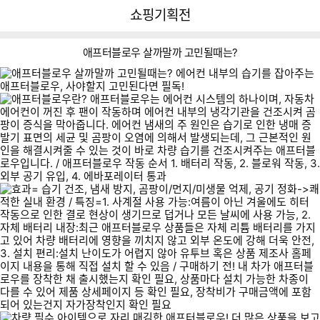
뒤
다
다나와
쇼핑기획전
로
나
가
와
기
메
애프터블로우 살까말까 고민될때는?
인
이미지형 상품 목록