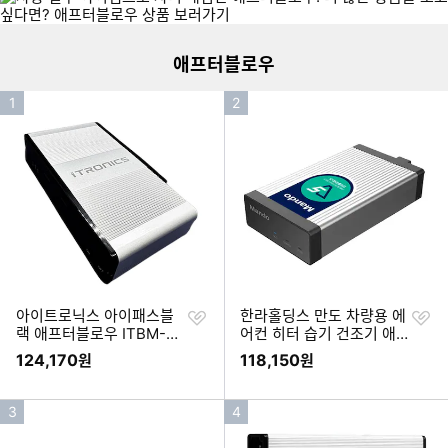
애프터블로우
인
인
1
2
기
기
순
순
위
위
찜
찜
아이트로닉스 아이패스블
한라홀딩스 만도 차량용 에
하
하
랙 애프터블로우 ITBM-12
어컨 히터 습기 건조기 애
기
기
0
프터블로우 V5
124,170
118,150
원
원
인
인
3
4
기
기