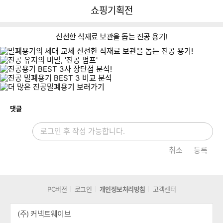
뒤
다
다나와
쇼핑기획전
로
나
가
와
기
메
신선한 식재료 보관을 돕는 진공 용기!
인
개
댓글
취소
등록
PC버전
로그인
개인정보처리방침
고객센터
(주) 커넥트웨이브