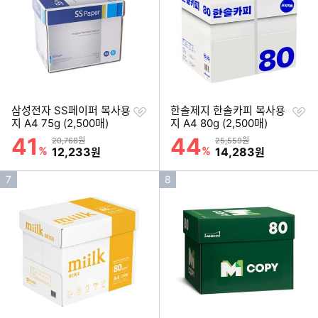
위
위
찜
찜
삼성전자 SS페이퍼 복사용
한솔제지 한솔카피 복사용
하
하
지 A4 75g (2,500매)
지 A4 80g (2,500매)
기
기
41
44
할인률
할인률
상품금액
상품금액
20,768원
25,559원
%
할인금액
%
할인금액
12,233
14,283
원
원
인
인
7
8
기
기
순
순
위
위