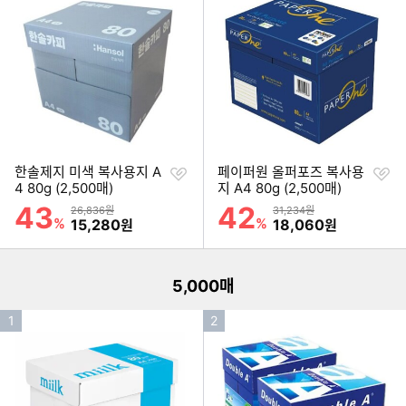
순
순
위
위
찜
찜
한솔제지 미색 복사용지 A
페이퍼원 올퍼포즈 복사용
하
하
4 80g (2,500매)
지 A4 80g (2,500매)
기
기
43
42
할인률
할인률
상품금액
상품금액
26,836원
31,234원
이미지형 상품 목록
%
할인금액
%
할인금액
15,280
18,060
원
원
더보기
5,000매
인
인
1
2
기
기
순
순
위
위