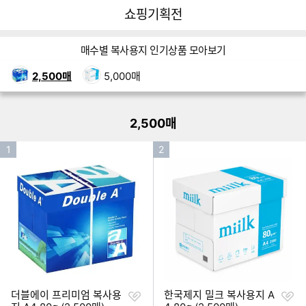
뒤
다
다나와
쇼핑기획전
로
나
가
와
쇼핑기획전 네비게이션
기
메
매수별 복사용지 인기상품 모아보기
인
이미지형 상품 목록
2,500매
5,000매
더보기
2,500매
인
인
1
2
기
기
순
순
위
위
찜
찜
더블에이 프리미엄 복사용
한국제지 밀크 복사용지 A