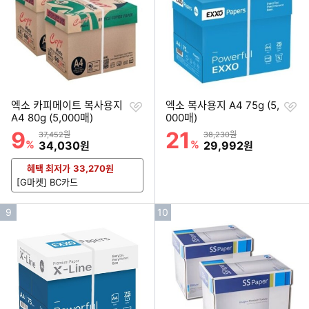
위
위
찜
찜
엑소 카피메이트 복사용지
엑소 복사용지 A4 75g (5,
하
하
A4 80g (5,000매)
000매)
기
기
9
21
할인률
할인률
상품금액
상품금액
37,452원
38,230원
%
할인금액
%
할인금액
34,030
29,992
원
원
혜택 최저가
33,270
원
[G마켓] BC카드
인
인
9
10
기
기
순
순
위
위