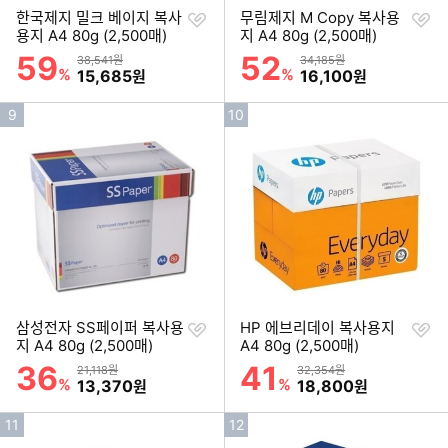
찜
찜
한국제지 밀크 베이지 복사
무림제지 M Copy 복사용
하
하
용지 A4 80g (2,500매)
지 A4 80g (2,500매)
기
기
59
52
할인률
할인률
상품금액
상품금액
38,541원
34,185원
%
할인금액
%
할인금액
15,685
16,100
원
원
인
인
9
10
기
기
순
순
위
위
찜
찜
삼성전자 SS페이퍼 복사용
HP 에브리데이 복사용지
하
하
지 A4 80g (2,500매)
A4 80g (2,500매)
기
기
36
41
할인률
할인률
상품금액
상품금액
21,118원
32,354원
%
할인금액
%
할인금액
13,370
18,800
원
원
인
인
11
12
기
기