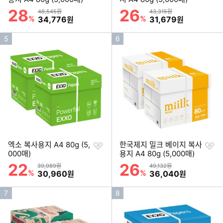
기
기
28
26
할인률
할인률
상품금액
상품금액
48,545원
43,315원
%
할인금액
%
할인금액
34,776
31,679
원
원
인
인
5
6
기
기
순
순
위
위
찜
찜
엑소 복사용지 A4 80g (5,
한국제지 밀크 베이지 복사
하
하
000매)
용지 A4 80g (5,000매)
기
기
22
26
할인률
할인률
상품금액
상품금액
39,989원
49,132원
%
할인금액
%
할인금액
30,960
36,040
원
원
인
인
7
8
기
기
순
순