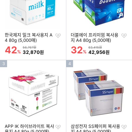
찜
찜
한국제지 밀크 복사용지 A
더블에이 프리미엄 복사용
하
하
4 80g (5,000매)
지 A4 80g (5,000매)
기
기
42
32
할인률
할인률
상품금액
상품금액
56,767원
63,415원
%
할인금액
%
할인금액
32,870
42,956
원
원
인
인
3
4
기
기
순
순
위
위
찜
찜
APP IK 하이브라이트 복사
삼성전자 SS페이퍼 복사용
하
하
용지 A4 80g (5,000매)
지 A4 80g (5,000매)