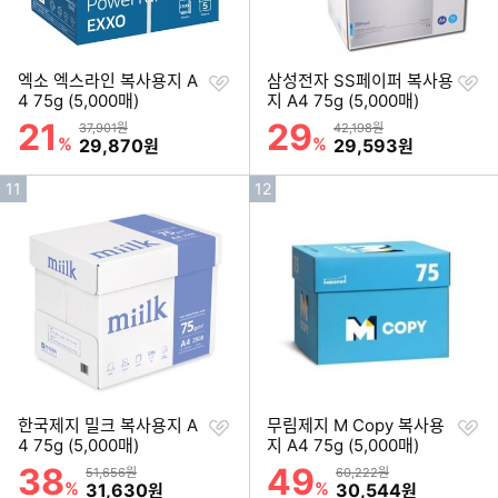
찜
찜
엑소 엑스라인 복사용지 A
삼성전자 SS페이퍼 복사용
하
하
4 75g (5,000매)
지 A4 75g (5,000매)
기
기
21
29
할인률
할인률
상품금액
상품금액
37,901원
42,198원
%
할인금액
%
할인금액
29,870
29,593
원
원
인
인
11
12
기
기
순
순
위
위
찜
찜
한국제지 밀크 복사용지 A
무림제지 M Copy 복사용
하
하
4 75g (5,000매)
지 A4 75g (5,000매)
기
기
38
49
할인률
할인률
상품금액
상품금액
51,656원
60,222원
%
할인금액
%
할인금액
31,630
30,544
원
원