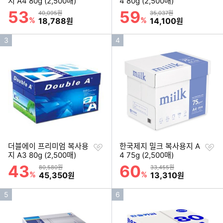
하
하
지 A4 80g (2,500매)
4 80g (2,500매)
기
기
53
59
할인률
할인률
상품금액
상품금액
40,095원
35,037원
%
할인금액
%
할인금액
18,788
14,100
원
원
인
인
3
4
기
기
순
순
위
위
찜
찜
더블에이 프리미엄 복사용
한국제지 밀크 복사용지 A
하
하
지 A3 80g (2,500매)
4 75g (2,500매)
기
기
43
60
할인률
할인률
상품금액
상품금액
80,580원
33,455원
%
할인금액
%
할인금액
45,350
13,310
원
원
인
인
5
6
기
기
순
순