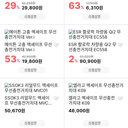
기
기
29
63
할인률
할인률
상품금액
상품금액
42,258원
17,169원
%
할인금액
%
할인금액
29,800
6,310
원
원
상품설명
상품설명
찜
찜
메이튼 고충 맥세이프 무선
ESR 할로락 차량용 Qi2 무
하
하
충전거치대 Ver.i
선충전거치대 EC558
기
기
53
2
할인률
할인률
상품금액
상품금액
42,600원
92,920원
%
할인금액
%
할인금액
19,800
90,900
원
원
상품설명
상품설명
찜
찜
SSOK3 리얼무드 맥세이
엘라고 맥세이프 무선충전
하
하
프 무선충전거치대 MVC0
거치대 K09
기
기
1
50,670
46,000
원
원
상품설명
상품설명