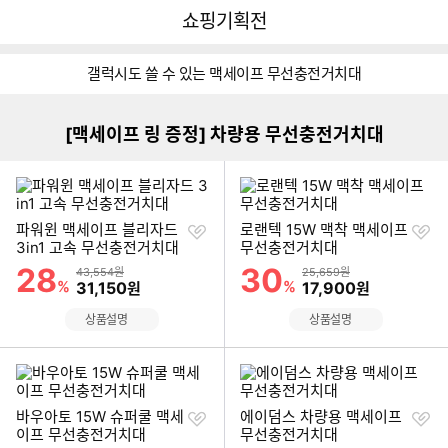
뒤
다
다나와
쇼핑기획전
로
나
가
와
이미지형 상품 목록
기
메
갤럭시도 쓸 수 있는 맥세이프 무선충전거치대
인
더보기
[맥세이프 링 증정] 차량용 무선충전거치대
찜
찜
파워윈 맥세이프 블리자드
로랜텍 15W 맥착 맥세이프
하
하
3in1 고속 무선충전거치대
무선충전거치대
기
기
28
30
할인률
할인률
상품금액
상품금액
43,554원
25,659원
%
할인금액
%
할인금액
31,150
17,900
원
원
상품설명
상품설명
찜
찜
바우아토 15W 슈퍼쿨 맥세
에이덤스 차량용 맥세이프
하
하
이프 무선충전거치대
무선충전거치대