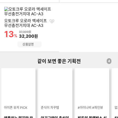
찜
오토크루 오로라 맥세이프
하
무선충전거치대 AC-A3
기
13
할인률
상품금액
37,309원
%
할인금액
32,200
원
상품설명
같이 보면 좋은 기획전
4
아이폰 유저 PICK
춘식이 차꾸템
#아이나비 #파인뷰
없
애플카는 없지만 카
아기고양이 춘식이
빌트인 블랙박스 신
S