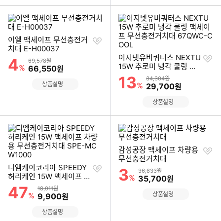
찜
이엘 맥세이프 무선충전거
하
치대 E-H00037
기
찜
이지넷유비쿼터스 NEXTU
4
할인률
상품금액
69,578원
하
15W 추로미 냉각 쿨링 맥
%
할인금액
66,550
원
기
세이프 무선충전거치대 67
13
할인률
상품금액
34,304원
QWC-COOL
상품설명
%
할인금액
29,700
원
상품설명
찜
감성공장 맥세이프 차량용
하
무선충전거치대
찜
기
디엠케이코리아 SPEEDY
3
할인률
상품금액
36,833원
하
허리케인 15W 맥세이프 차
%
할인금액
35,700
원
기
량용 무선충전거치대 SPE
47
할인률
상품금액
18,911원
-MCW1000
상품설명
%
할인금액
9,900
원
상품설명