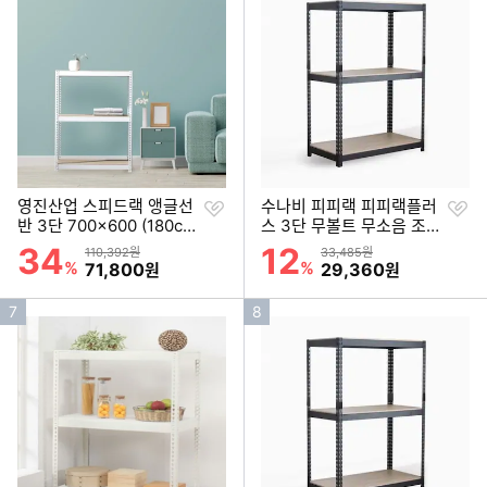
순
순
위
위
찜
찜
영진산업 스피드랙 앵글선
수나비 피피랙 피피랙플러
하
하
반 3단 700x600 (180cm
스 3단 무볼트 무소음 조립
기
기
(높이))
식 앵글선반 900x400 (15
34
12
할인률
할인률
상품금액
상품금액
110,392원
33,485원
0cm(높이))
%
할인금액
%
할인금액
71,800
29,360
원
원
인
인
7
8
기
기
순
순
위
위