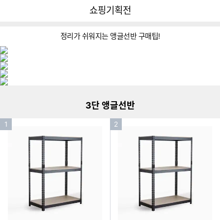
뒤
다
다나와
쇼핑기획전
로
나
가
와
기
메
정리가 쉬워지는 앵글선반 구매팁!
인
이미지형 상품 목록
더보기
3단 앵글선반
인
인
1
2
기
기
순
순
위
위