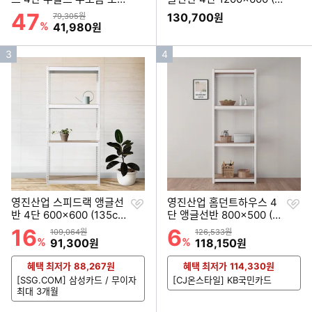
기
기
식 앵글선반 900x400 (18
80cm(높이))
47
할인률
상품금액
130,700
79,305원
원
0cm(높이))
%
할인금액
41,980
원
인
인
3
4
기
기
순
순
위
위
찜
찜
영진산업 스피드랙 앵글선
영진산업 홈던트하우스 4
하
하
반 4단 600x600 (135cm
단 앵글선반 800x500 (19
기
기
(높이))
5cm(높이))
16
6
할인률
할인률
상품금액
상품금액
109,064원
126,533원
%
할인금액
%
할인금액
91,300
118,150
원
원
혜택 최저가
88,267
원
혜택 최저가
114,330
원
[SSG.COM] 삼성카드 / 무이자
[CJ온스타일] KB국민카드
최대 3개월