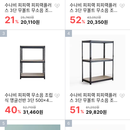
찜
찜
수나비 피피랙 피피랙플러
수나비 피피랙 피피랙플러
하
하
스 3단 무볼트 무소음 조립
스 3단 무볼트 무소음 조립
기
기
식 앵글선반 600x400 (18
식 앵글선반 1000x300 (1
21
52
할인률
할인률
상품금액
상품금액
25,740원
43,052원
0cm(높이))
50cm(높이))
%
할인금액
%
할인금액
20,110
20,350
원
원
인
인
3
4
기
기
순
순
위
위
찜
찜
수나비 피피랙 무소음 조립
수나비 피피랙 피피랙플러
하
하
식 앵글선반 3단 500x40
스 3단 무볼트 무소음 조립
기
기
0 (120cm(높이))
식 앵글선반 1000x300 (1
40
51
할인률
할인률
상품금액
상품금액
52,719원
61,292원
80cm(높이))
%
할인금액
%
할인금액
31,460
29,820
원
원
인
인
5
6
기
기