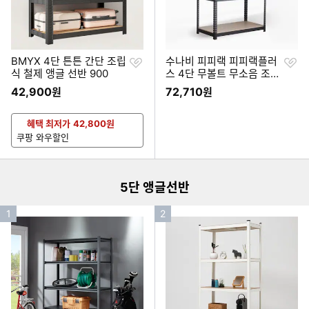
찜
찜
BMYX 4단 튼튼 간단 조립
수나비 피피랙 피피랙플러
하
하
식 철제 앵글 선반 900
스 4단 무볼트 무소음 조립
기
기
식 앵글선반 400x300 (1
42,900
72,710
원
원
80cm(높이))
혜택 최저가
42,800
원
이미지형 상품 목록
쿠팡 와우할인
더보기
5단 앵글선반
인
인
1
2
기
기
순
순
위
위