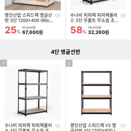
찜
찜
영진산업 스피드랙 앵글선
수나비 피피랙 피피랙플러
하
하
반 3단 1200x400 (90cm
스 3단 무볼트 무소음 조립
기
기
(높이))
식 앵글선반 1000x300 (2
25
58
할인률
할인률
상품금액
상품금액
91,234원
78,210원
이미지형 상품 목록
10cm(높이))
%
할인금액
%
할인금액
67,600
32,260
원
원
더보기
4단 앵글선반
인
인
1
2
기
기
순
순
위
위
찜
찜
수나비 피피랙 피피랙플러
영진산업 스피드랙 V2 앵
하
하
스 4단 무볼트 무소음 조립
글선반 4단 1200x600 (1