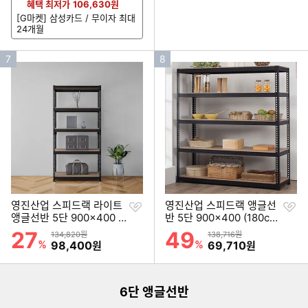
혜택 최저가
106,630
원
[G마켓] 삼성카드 / 무이자 최대
24개월
인
인
7
8
기
기
순
순
위
위
찜
찜
영진산업 스피드랙 라이트
영진산업 스피드랙 앵글선
하
하
앵글선반 5단 900x400 (1
반 5단 900x400 (180cm
기
기
80cm(높이))
(높이))
27
49
할인률
할인률
상품금액
상품금액
134,820원
138,716원
이미지형 상품 목록
%
할인금액
%
할인금액
98,400
69,710
원
원
더보기
6단 앵글선반