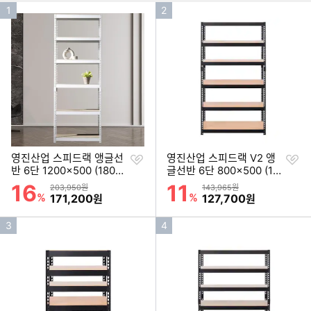
인
인
1
2
기
기
순
순
위
위
찜
찜
영진산업 스피드랙 앵글선
영진산업 스피드랙 V2 앵
하
하
반 6단 1200x500 (180c
글선반 6단 800x500 (18
기
기
m(높이))
0cm(높이))
16
11
할인률
할인률
상품금액
상품금액
203,950원
143,965원
%
할인금액
%
할인금액
171,200
127,700
원
원
인
인
3
4
기
기
순
순
위
위