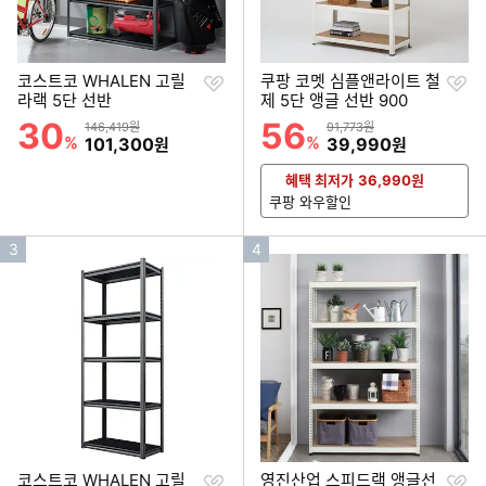
찜
찜
코스트코 WHALEN 고릴
쿠팡 코멧 심플앤라이트 철
하
하
라랙 5단 선반
제 5단 앵글 선반 900
기
기
30
56
할인률
할인률
상품금액
상품금액
146,419원
91,773원
%
할인금액
%
할인금액
101,300
39,990
원
원
혜택 최저가
36,990
원
쿠팡 와우할인
인
인
3
4
기
기
순
순
위
위
찜
찜
코스트코 WHALEN 고릴
영진산업 스피드랙 앵글선