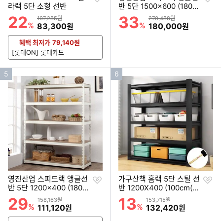
하
하
라랙 5단 소형 선반
반 5단 1500x600 (180c
기
기
m(높이))
22
33
할인률
할인률
상품금액
상품금액
107,285원
270,488원
%
할인금액
%
할인금액
83,300
180,000
원
원
혜택 최저가
79,140
원
[롯데ON] 롯데카드
인
인
5
6
기
기
순
순
위
위
찜
찜
영진산업 스피드랙 앵글선
가구산책 홈랙 5단 스틸 선
하
하
반 5단 1200x400 (180c
반 1200X400 (100cm(높
기
기
m(높이))
이))
29
13
할인률
할인률
상품금액
상품금액
158,163원
153,715원
%
할인금액
%
할인금액
111,120
132,420
원
원