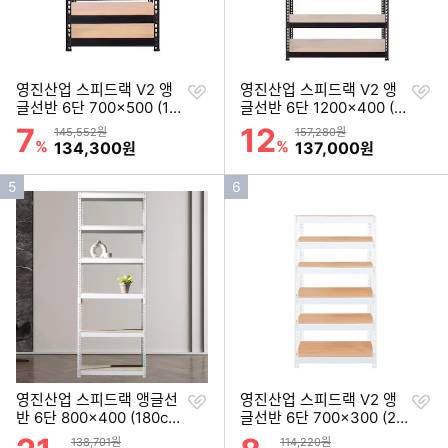
찜
찜
영진산업 스피드랙 V2 앵
영진산업 스피드랙 V2 앵
하
하
글선반 6단 700x500 (18
글선반 6단 1200x400 (1
기
기
0cm(높이))
80cm(높이))
7
12
할인률
할인률
상품금액
상품금액
145,552원
157,280원
%
할인금액
%
할인금액
134,300
137,000
원
원
인
인
5
6
기
기
순
순
위
위
찜
찜
영진산업 스피드랙 앵글선
영진산업 스피드랙 V2 앵
하
하
반 6단 800x400 (180cm
글선반 6단 700x300 (21
기
기
(높이))
0cm(높이))
할인률
할인률
상품금액
상품금액
138,701원
114,220원