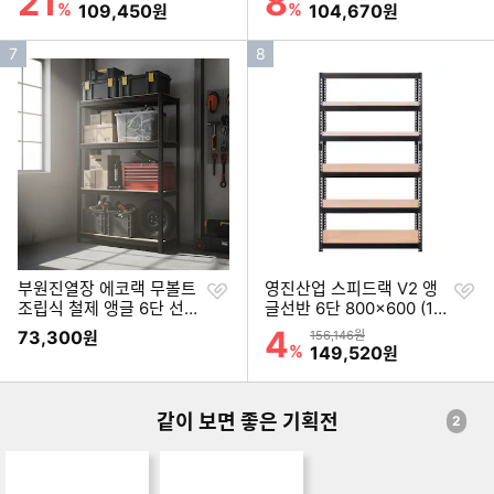
21
8
%
할인금액
%
할인금액
109,450
104,670
원
원
인
인
7
8
기
기
순
순
위
위
찜
찜
부원진열장 에코랙 무볼트
영진산업 스피드랙 V2 앵
하
하
조립식 철제 앵글 6단 선반
글선반 6단 800x600 (18
기
기
1200
0cm(높이))
4
할인률
73,300
상품금액
원
156,146원
%
할인금액
149,520
원
같이 보면 좋은 기획전
2