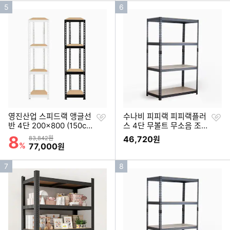
인
인
5
6
기
기
순
순
위
위
찜
찜
영진산업 스피드랙 앵글선
수나비 피피랙 피피랙플러
하
하
반 4단 200x800 (150cm
스 4단 무볼트 무소음 조립
기
기
(높이))
식 앵글선반 1000x300 (2
8
할인률
상품금액
46,720
83,842원
원
10cm(높이))
%
할인금액
77,000
원
인
인
7
8
기
기
순
순
위
위