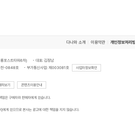
다나와 소개
이용약관
개인정보처리
, 대륭포스트타워6차)
대표: 김정남
천-0848호
부가통신사업: 제003081호
사업자정보확인
세히보기
콘텐츠이용안내
 책임은 구매자와 판매자에게 있습니다.
이)에게 있으므로 본사는 광고에 대한 책임을 지지 않습니다.