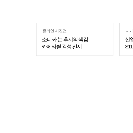
온라인 사진전
내게
소니·캐논·후지의 색감
신
카메라별 감성 전시
S1
쇼핑
꿀팁