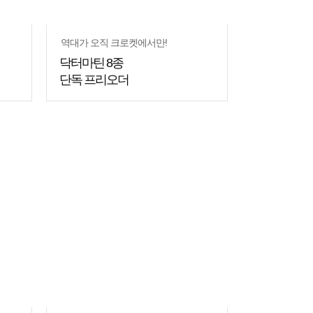
역대가 오직 크로켓에서만!
닥터마틴 8종
단독 프리오더