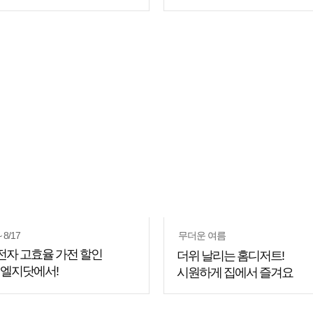
쇼핑
꿀팁
~ 8/17
무더운 여름
전자 고효율 가전 할인
더위 날리는 홈디저트!
 엘지닷에서!
시원하게 집에서 즐겨요