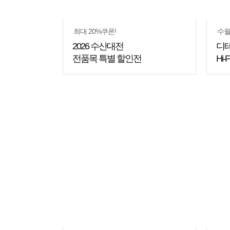
최대 20%쿠폰!
수월
2026 수산대전
디
전품목 특별 할인전
Hi-
쇼핑
꿀팁