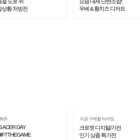
철 도로 위
요즘 대세 단짠조합!
발상황 처방전
우베 & 황치즈 디저트
8/15
지금 구매할 타이밍
6 ACER DAY
크로켓 디지털/가전
HIFTTHEGAME
인기 상품 특가전