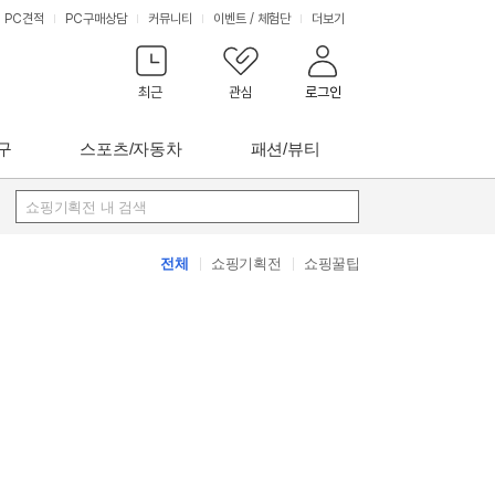
PC견적
PC구매상담
커뮤니티
이벤트
/
체험단
더보기
최근
관심
로그인
구
스포츠/자동차
패션/뷰티
쇼핑기획전 내 검색
전체
쇼핑기획전
쇼핑꿀팁