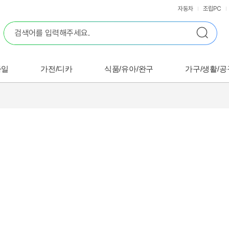
자동차
조립PC
바일
가전/디카
식품/유아/완구
가구/생활/공