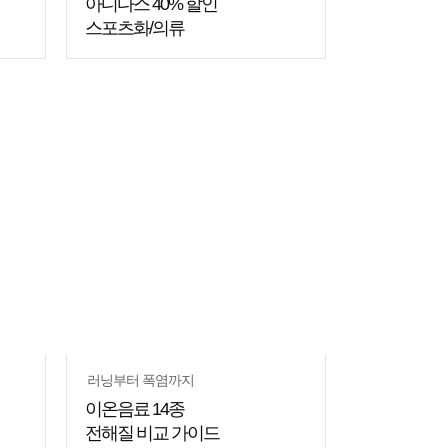
아디다스 40% 할인
스포츠화/의류
쇼핑
꿀팁
러닝부터 폭염까지
이온음료 14종
전해질 비교 가이드