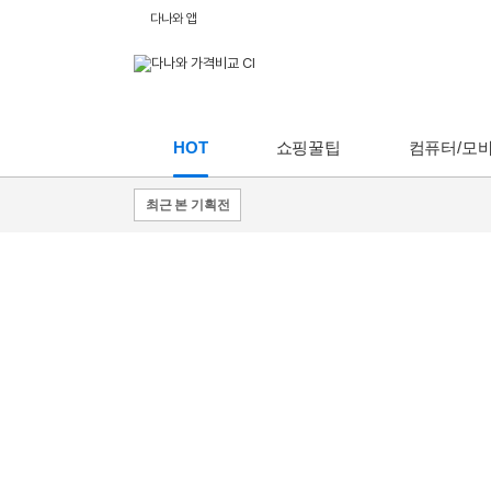
다나와 앱
HOT
쇼핑꿀팁
컴퓨터/모
최근 본 기획전
쇼핑
쇼핑
꿀팁
꿀팁