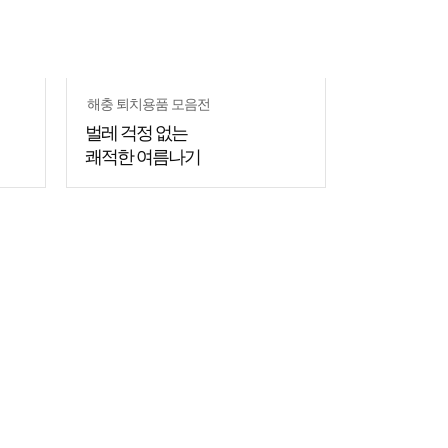
해충 퇴치용품 모음전
벌레 걱정 없는
쾌적한 여름나기