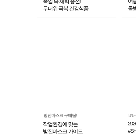
폭염 속 체력 충전!
여름
무더위 극복 건강식품
돌
쇼핑
꿀팁
방진마스크 구매팁!
8/1~
202
작업환경에 맞는
#S
방진마스크 가이드