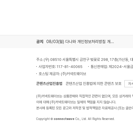
공지
08/03(월) 다나와 개인정보처리방침 개정 안내
주소 (우) 08510 서울특별시 금천구 벚꽃로 298, 17층(가산동
사업자번호: 117-81-40065
통신판매업: 제2024-서울금
호스팅 제공자: (주)커넥트웨이브
콘텐츠산업진흥법
콘텐츠산업 진흥법에 의한 콘텐츠 보호
자
(주)커넥트웨이브는 상품판매와 직접적인 관련이 없으며, 모든 상거래의
이에 대해 (주)커넥트웨이브는 일체의 책임을 지지 않습니다.
본사에 등록된 모든 광고와 저작권 및 법적책임은 자료제공사 (또는 글쓴
Copyright ©
connectwave
Co., Ltd. All Rights Reserved.