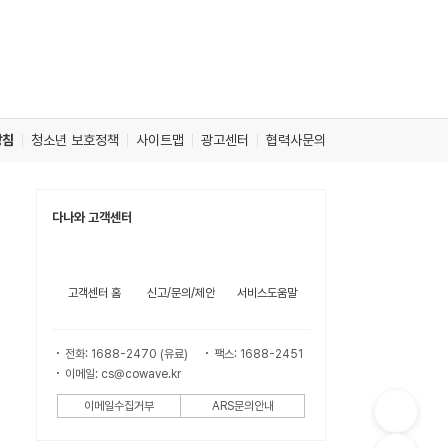
방침
청소년 보호정책
사이트맵
광고센터
협력사문의
다나와 고객센터
고객센터 홈
신고/문의/제안
서비스도움말
전화: 1688-2470 (유료)
팩스: 1688-2451
이메일: cs@cowave.kr
이메일수집거부
ARS문의안내
컨
텐