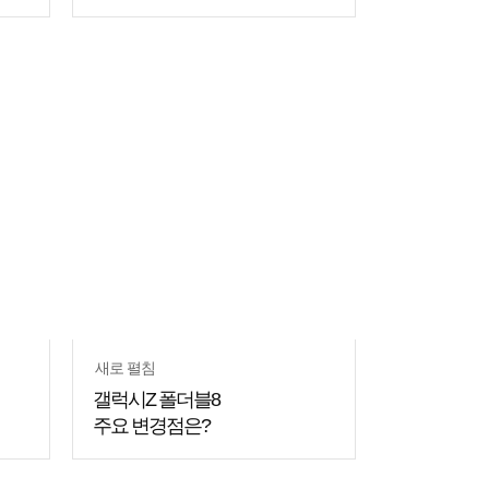
쇼핑
꿀팁
새로 펼침
갤럭시Z 폴더블8
주요 변경점은?