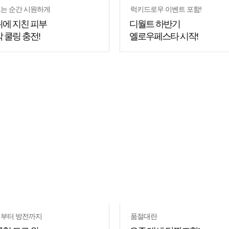
는 순간 시원하게
럭키드로우 이벤트 포함!
에 지친 피부
디월트 하반기
 쿨링 충전!
옐로우페스타 시작!
부터 방전까지
품절대란