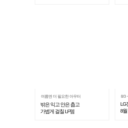
여름엔 더 필요한 아우터
8/3 
LG
밖은 익고 안은 춥고
8월
가볍게 걸칠 LF템