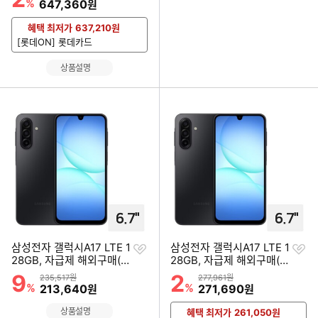
%
할인금액
647,360
원
혜택 최저가
637,210
원
[롯데ON] 롯데카드
상품설명
찜
찜
삼성전자 갤럭시A17 LTE 1
삼성전자 갤럭시A17 LTE 1
하
하
28GB, 자급제 해외구매(램
28GB, 자급제 해외구매(램
기
기
4GB)
6GB)
9
2
할인률
할인률
상품금액
상품금액
235,517원
277,961원
%
할인금액
%
할인금액
213,640
271,690
원
원
상품설명
혜택 최저가
261,050
원