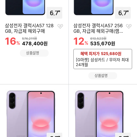
찜
찜
삼성전자 갤럭시A57 128
삼성전자 갤럭시A57 256
하
하
GB, 자급제 해외구매
GB, 자급제 해외구매(램8
기
기
GB)
16
12
할인률
할인률
상품금액
상품금액
574,211원
610,523원
%
할인금액
%
할인금액
478,400
535,670
원
원
상품설명
혜택 최저가
525,680
원
[G마켓] 삼성카드 / 무이자 최대
24개월
상품설명