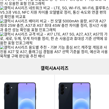
이미지형 상품 목록
더보기
갤럭시A시리즈