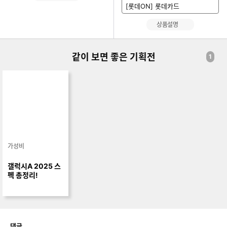
[롯데ON] 롯데카드
상품설명
같이 보면 좋은 기획전
1
가성비
갤럭시A 2025 스
펙 총정리!
개
댓글