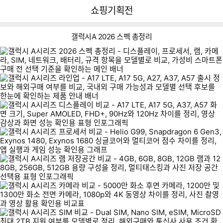
뒤
다
다나와
쇼핑기획전
로
나
가
와
기
메
갤럭시A 2026 스펙 총정리
인