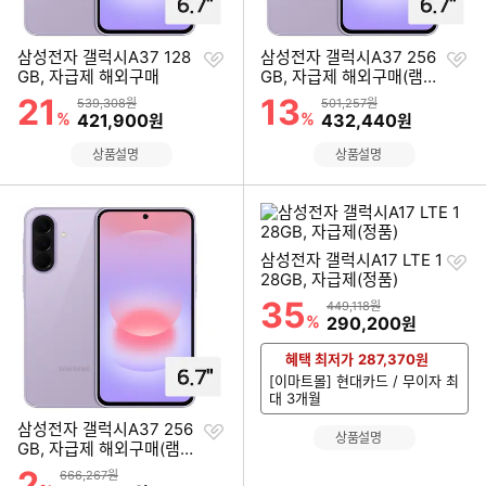
찜
찜
삼성전자 갤럭시A37 128
삼성전자 갤럭시A37 256
하
하
GB, 자급제 해외구매
GB, 자급제 해외구매(램8
기
기
GB)
21
13
할인률
할인률
상품금액
상품금액
539,308원
501,257원
%
할인금액
%
할인금액
421,900
432,440
원
원
상품설명
상품설명
찜
삼성전자 갤럭시A17 LTE 1
하
28GB, 자급제(정품)
기
35
할인률
상품금액
449,118원
%
할인금액
290,200
원
혜택 최저가
287,370
원
[이마트몰] 현대카드 / 무이자 최
대 3개월
찜
삼성전자 갤럭시A37 256
상품설명
하
GB, 자급제 해외구매(램12
기
GB)
2
할인률
상품금액
666,267원