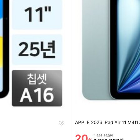
찜
APPLE 2026 iPad Air 11 M4(
하
기
20
할인률
상품금액
1,316,830원