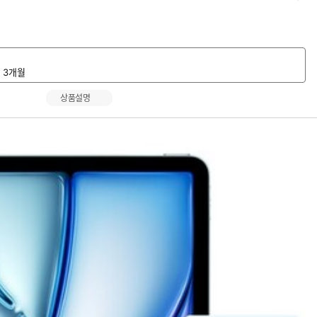
하
기
대 3개월
상품설명