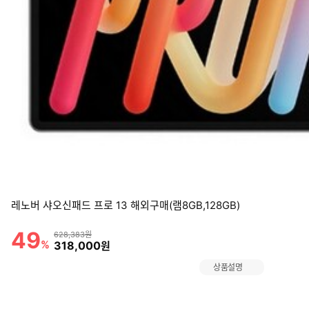
레노버 샤오신패드 프로 13 해외구매(램8GB,128GB)
49
할인률
상품금액
628,383원
%
할인금액
318,000
원
상품설명