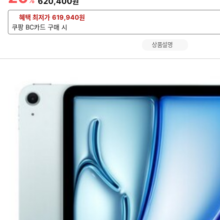
%
할인금액
620,400
원
혜택 최저가
619,940
원
쿠팡 BC카드 구매 시
상품설명