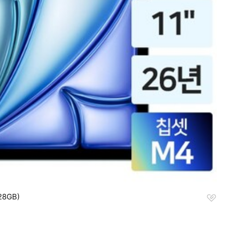
찜
128GB)
하
기