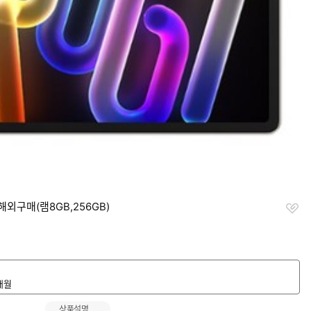
찜
해외구매(램8GB,256GB)
하
기
개월
상품설명