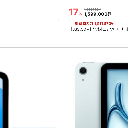
하
기
17
할인률
상품금액
1,943,142원
%
할인금액
1,599,000
원
혜택 최저가
1,511,570
원
[SSG.COM] 삼성카드 / 무이자 최