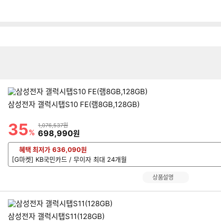
뒤
다
로
나
가
와
이미지형 상품 목록
기
메
인
삼성전자 갤럭시탭S10 FE(램8GB,128GB)
35
할인률
상품금액
1,076,537원
%
할인금액
698,990
원
혜택 최저가
636,090
원
[G마켓] KB국민카드 / 무이자 최대 24개월
상품설명
삼성전자 갤럭시탭S11(128GB)