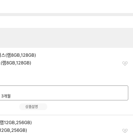
더보기
찜
램8GB,128GB)
하
기
대 3개월
상품설명
찜
GB,256GB)