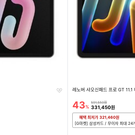
찜
레노버 샤오신패드 프로 GT 11.1 
하
기
43
할인률
상품금액
591,550원
%
할인금액
331,450
원
혜택 최저가
321,460
원
[G마켓] 삼성카드 / 무이자 최대 24