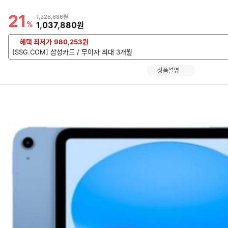
21
할인률
상품금액
1,326,686원
%
할인금액
1,037,880
원
혜택 최저가
980,253
원
[SSG.COM] 삼성카드 / 무이자 최대 3개월
상품설명