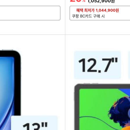
%
할인금액
1,052,900
원
혜택 최저가
1,044,900
원
쿠팡 BC카드 구매 시