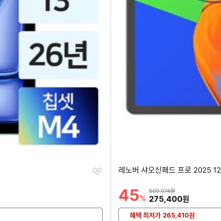
찜
레노버 샤오신패드 프로 2025 12.
하
기
45
할인률
상품금액
509,074원
%
할인금액
275,400
원
혜택 최저가
265,410
원