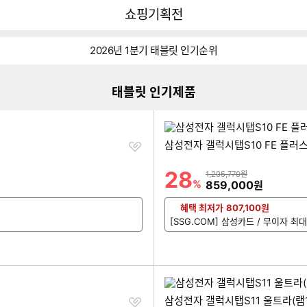
다나와
쇼핑기획전
2026년 1분기 태블릿 인기순위
태블릿 인기제품
찜
삼성전자 갤럭시탭S10 FE 플러스(
하
기
28
할인률
상품금액
1,205,770원
%
할인금액
859,000
원
혜택 최저가
807,100
원
[SSG.COM] 삼성카드 / 무이자 최
찜
삼성전자 갤럭시탭S11 울트라(램12