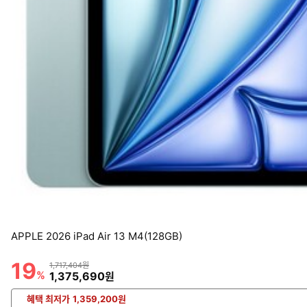
APPLE 2026 iPad Air 13 M4(128GB)
19
할인률
상품금액
1,717,404원
%
할인금액
1,375,690
원
혜택 최저가
1,359,200
원