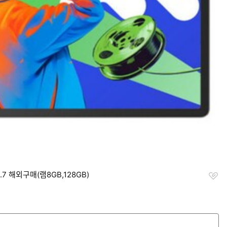
찜
7 해외구매(램8GB,128GB)
하
기