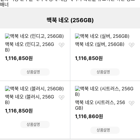
네
오
보
맥북 네오 (256GB)
러
가
기
찜
찜
맥북 네오 (인디고, 256G
맥북 네오 (실버, 256GB)
하
하
B)
기
기
1,116,850
1,116,850
원
원
상품설명
상품설명
찜
맥북 네오 (블러시, 256G
하
찜
B)
맥북 네오 (시트러스, 256
기
하
GB)
1,116,850
원
기
1,116,860
원
상품설명
이미지형 상품 목록
상품설명