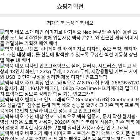
뒤
다
다나와
쇼핑기획전
로
나
가
와
기
메
저가 맥북 등장 맥북 네오
인
디
주
벤
추
자
요
치
천
인
특
마
대
징
크
상
맥
이미지형 상품 목록
북