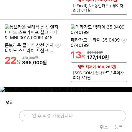
[LFmall] NH농협카드 / 무이자
최대 6개월
찜
페라가모 넥타이 35 0409
찜
하
톰브라운 클래식 삼선 엔지
0740199
하
기
니어드 스트라이프 실크 넥
13
할인률
상품금액
204,981원
기
타이 MNL001A 00991 41
%
할인금액
177,140
22
원
할인률
상품금액
470,000원
5
%
할인금액
365,000
원
혜택 최저가
160,285
원
[SSG.COM] 현대카드 / 무이자
최대 3개월
개
댓글
취소
등록