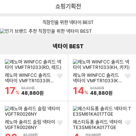
뒤
다
다나와
쇼핑기획전
로
나
가
와
기
메
직장인을 위한 넥타이 BEST
이미지형 상품 목록
인
더보기
넥타이 BEST
찜
찜
레노마 WINFCC 솔리드
레노마 WINFCC 솔리드
하
하
넥타이 VMFTR1033(RD,
넥타이 VMFTR1033(KH,
기
기
레드)
카키)
17
14
할인률
할인률
상품금액
상품금액
59,011원
57,505원
%
할인금액
%
할인금액
48,880
48,880
원
원
찜
찜
레노마 솔리드 슬림 넥타이
에스티듀퐁 솔리드 넥타이
하
하
VGFTR0026NY
TE3SM61KA017TGE
기
기
할인률
할인률
상품금액
상품금액
42,298원
113,980원