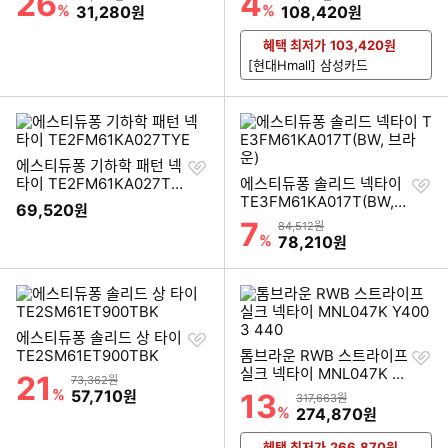
26
4
%
할인금액
%
할인금액
31,280
108,420
원
원
혜택 최저가
103,420
원
[현대Hmall] 삼성카드
찜
에스티듀퐁 기하학 패턴 넥
하
찜
타이 TE2FM61KA027TY
에스티듀퐁 솔리드 넥타이
기
하
E
TE3FM61KA017T(BW,
69,520
원
기
브라운)
7
할인률
상품금액
84,512원
%
할인금액
78,210
원
찜
에스티듀퐁 솔리드 상 타이
하
찜
TE2SM61ET900TBK
톰브라운 RWB 스트라이프
기
하
실크 넥타이 MNL047K Y
21
할인률
상품금액
73,362원
기
4003 440
%
할인금액
57,710
원
13
할인률
상품금액
317,663원
%
할인금액
274,870
원
혜택 최저가
266,870
원