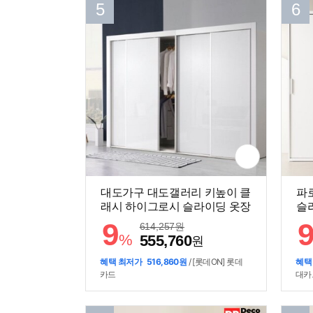
5
6
대도가구 대도갤러리 키높이 클
파
래시 하이그로시 슬라이딩 옷장
슬라
12자 세트 3400
9
614,257
원
%
555,760
원
혜택 최저가
516,860원
/ [롯데ON] 롯데
혜택
카드
대카