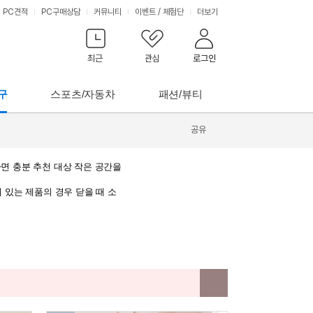
PC견적
PC구매상담
커뮤니티
이벤트
/
체험단
더보기
최근
관심
로그인
구
스포츠/자동차
패션/뷰티
공유