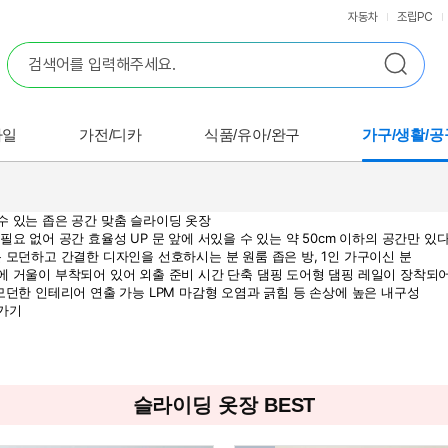
자동차
조립PC
바일
가전/디카
식품/유아/완구
가구/생활/공
슬라이딩 옷장 BEST