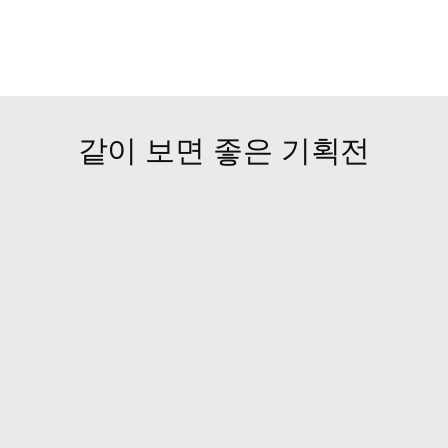
같이 보면 좋은 기획전
로자취러
고민은 끝!
 집도 넓게 쓰는 싱글라이프
A to Z 옷장 구매 가이드
천템