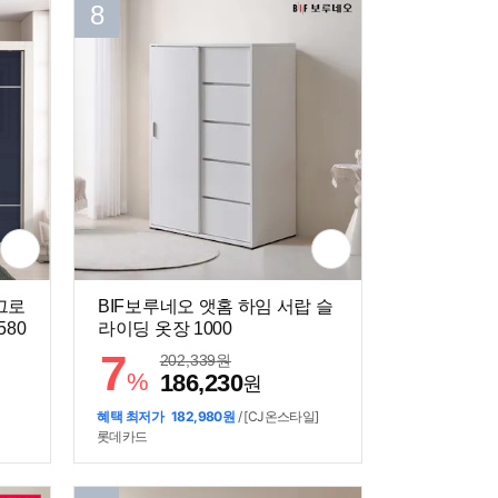
8
그로
BIF보루네오 앳홈 하임 서랍 슬
580
라이딩 옷장 1000
7
202,339
원
%
186,230
원
혜택 최저가
182,980원
/ [CJ온스타일]
롯데카드