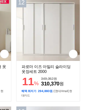
12
형 옷
파로마 이즈 아밀리 슬라이딩
옷장세트 2000
11
349,362
원
%
310,370
원
] 현
혜택 최저가
294,860원
/ [현대Hmall] 현
대카드