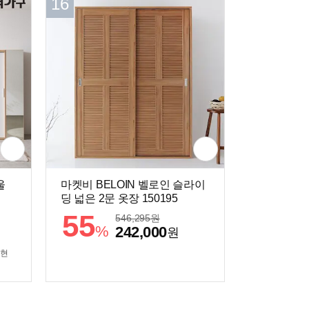
16
울
마켓비 BELOIN 벨로인 슬라이
딩 넓은 2문 옷장 150195
55
546,295
원
%
242,000
원
 현