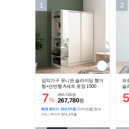
1
2
삼익가구 유니온 슬라이딩 행거
파
형+선반형 A세트 옷장 1500
슬라
7
290,725
원
%
267,780
원
혜택 최저가
250,171원
/ [이마트몰] 현대
카드 / 무이자 최대 3개월