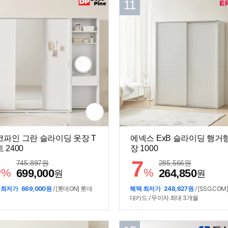
11
코파인 그란 슬라이딩 옷장 T
에넥스 ExB 슬라이딩 행거
 2400
장 1000
6
7
745,897
원
285,566
원
%
%
699,000
264,850
원
원
 최저가
669,000원
/ [롯데ON] 롯데
혜택 최저가
248,627원
/ [SSG.COM
대카드 / 무이자 최대 3개월