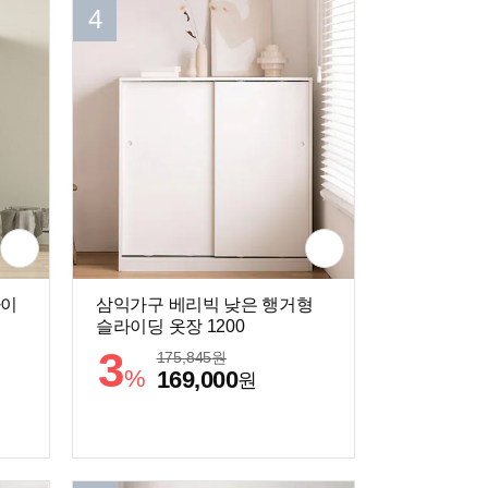
4
라이
삼익가구 베리빅 낮은 행거형
슬라이딩 옷장 1200
3
175,845
원
%
169,000
원