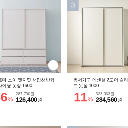
3
로마 소이 엣지핏 서랍선반형
동서가구 에센셜 2도어 슬
이딩 옷장 1600
드 옷장 1000
56
11
287,700
원
323,063
원
%
%
126,400
284,560
원
원