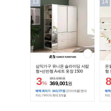
13
14
삼익가구 유니온 슬라이딩 서랍
온
형+선반형 A세트 옷장 1500
형 
3
383,698
원
%
369,001
원
혜택 최저가
343,171원
/ [이마트몰] 현대
혜택
카드 / 무이자 최대 3개월
카드