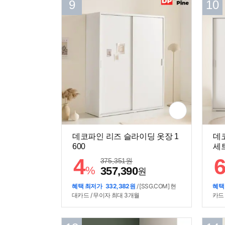
9
10
데코파인 리즈 슬라이딩 옷장 1
데
600
세트
4
375,351
원
%
357,390
원
혜택 최저가
332,382원
/ [SSG.COM] 현
혜택
대카드 / 무이자 최대 3개월
카드