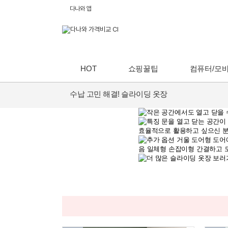
다나와 앱
HOT
쇼핑꿀팁
컴퓨터/모
수납 고민 해결! 슬라이딩 옷장