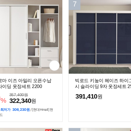
7
로마 이즈 아밀리 오픈수납
빅로드 키높이 헤이즈 하이
이딩 옷장세트 2200
시 슬라이딩 9자 옷장세트 2
9
357,400
원
391,410
원
%
322,340
원
 최저가
306,230원
/ [현대Hmall] 현
드