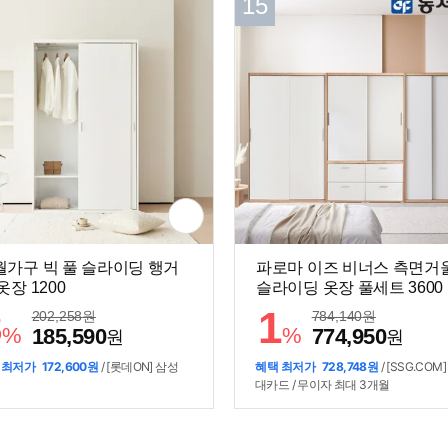
15
월가구 빅 풀 슬라이딩 행거
파로마 이즈 비너스 측면거
옷장 1200
슬라이딩 옷장 풀세트 3600
8
1
202,258
원
784,140
원
%
%
185,590
774,950
원
원
 최저가
172,600원
/ [롯데ON] 삼성
혜택 최저가
728,748원
/ [SSG.COM]
대카드 / 무이자 최대 3개월