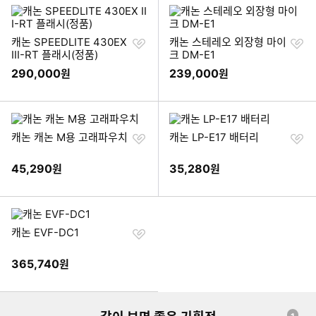
찜
찜
캐논 SPEEDLITE 430EX
캐논 스테레오 외장형 마이
하
하
III-RT 플래시(정품)
크 DM-E1
기
기
290,000
239,000
원
원
찜
찜
캐논 캐논 M용 고래파우치
캐논 LP-E17 배터리
하
하
기
기
45,290
35,280
원
원
찜
캐논 EVF-DC1
하
기
365,740
원