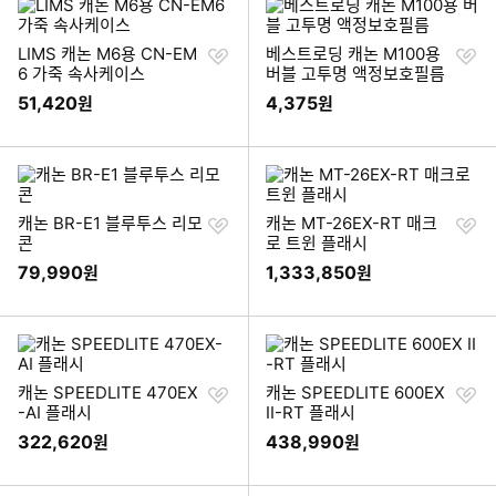
찜
찜
LIMS 캐논 M6용 CN-EM
베스트로딩 캐논 M100용
하
하
6 가죽 속사케이스
버블 고투명 액정보호필름
기
기
51,420
4,375
원
원
찜
찜
캐논 BR-E1 블루투스 리모
캐논 MT-26EX-RT 매크
하
하
콘
로 트윈 플래시
기
기
79,990
1,333,850
원
원
찜
찜
캐논 SPEEDLITE 470EX
캐논 SPEEDLITE 600EX
하
하
-AI 플래시
II-RT 플래시
기
기
322,620
438,990
원
원