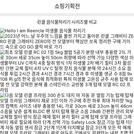
뒤
다
다나와
쇼핑기획전
로
나
가
와
기
메
린클 음식물처리기 시리즈별 비교
인
R
프
그
간
C
라
래
편
0
임
비
비
2
티
교
제
로