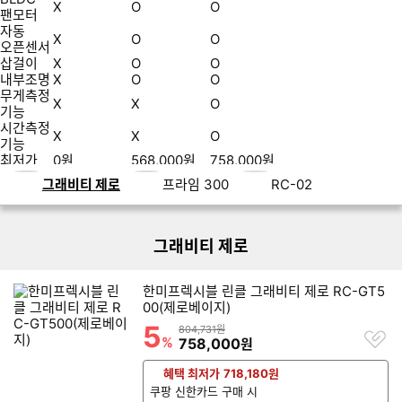
X
O
O
팬모터
자동
X
O
O
오픈센서
삽걸이
X
O
O
내부조명
X
O
O
무게측정
X
X
O
기능
시간측정
쇼핑기획전 네비게이션
X
X
O
기능
최저가
0
원
568,000
원
758,000
원
린
리스트형 상품 목록
그래비티 제로
프라임 300
RC-02
클
음
식
물
그래비티 제로
처
리
기
한미프렉시블 린클 그래비티 제로 RC-GT5
더
00(제로베이지)
보
5
할인률
상품금액
804,731원
찜
러
%
할인금액
758,000
원
하
가
기
기
혜택 최저가
718,180
원
쿠팡 신한카드 구매 시