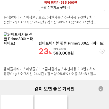
기
혜택 최저가
535,900
원
쿠팡 신한카드 구매 시
음식물처리기 / 미생물 / 보조금지원가능 / 추천사용:2-3인 / 처리
정
용량:1kg / 소요시간:24시간 / 감소량:98% / 소음:28dB / 활성탄
보
필터 / UV살균 / [특징] / 자동문열림 / 제습 / 잠금 / 내부조명 / [규
펼
격] / 무게:9.1kg / 크기(가로x세로x깊이):305x467x331mm
치
기
한미프렉시블 린클 Prime300(스타화이트)
23
할인률
상품금액
743,207원
찜
%
할인금액
568,000
원
하
기
음식물처리기 / 미생물 / 보조금지원가능 / 추천사용:2-3인 / 처리
정
용량:1kg / 소요시간:24시간 / 감소량:98.6% / 소음:28dB / 활성
보
탄필터 / UV살균 / [특징] / 자동문열림 / 제습 / 잠금 / 내부조명 /
펼
[규격] / 무게:9.1kg / 크기(가로x세로x깊이):305x467x331mm
치
같이 보면 좋은 기획전
기
2
음쓰냉장고 보러가기
YES or NO