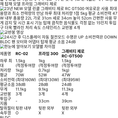
그래비티 제로
제품명
RC-02
프라임 300
RC-GT500
하루 최
1.5kg
1kg
1.5kg
대
(적정투여량
(적정투여량
(적정투여량
처리량
1kg)
0.7kg)
1kg)
평균
70W
52W
47W
소비전력
(최대160W)
(최대130W)
(최대95W)
평균소음
38dB
28dB
24dB
무게
11.1kg
9.1kg
11.3kg
교반봉
3개
3개
4개
투입구
-
33cm
39cm
지름
탈취필터
뒷판 내부
뒷판 외부
뒷판 외부
속뚜껑
O
X
X
BLDC