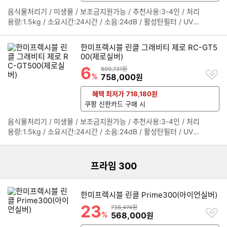
음식물처리기 / 미생물 / 보조금지원가능 / 추천사용:3-4인 / 처리
정
용량:1.5kg / 소요시간:24시간 / 소음:24dB / 활성탄필터 / UV살
보
균 / 필터교체주기:6개월~1년 / [특징] / 무게감지 / 자동문열림 /
펼
제습 / 시간표시 / 잠금 / 내부조명 / [규격] / 무게:11.3kg / 크기(가
치
한미프렉시블 린클 그래비티 제로 RC-GT5
로x세로x깊이):315x522x348mm
기
00(제로실버)
6
할인률
상품금액
809,731원
찜
%
할인금액
758,000
원
하
기
혜택 최저가
718,180
원
쿠팡 신한카드 구매 시
음식물처리기 / 미생물 / 보조금지원가능 / 추천사용:3-4인 / 처리
정
리스트형 상품 목록
용량:1.5kg / 소요시간:24시간 / 소음:24dB / 활성탄필터 / UV살
보
균 / 필터교체주기:6개월~1년 / [특징] / 무게감지 / 자동문열림 /
펼
제습 / 시간표시 / 잠금 / 내부조명 / [규격] / 무게:11.3kg / 크기(가
치
로x세로x깊이):315x522x348mm
기
프라임 300
한미프렉시블 린클 Prime300(아이언실버)
23
할인률
상품금액
738,474원
찜
%
할인금액
568,000
원
하