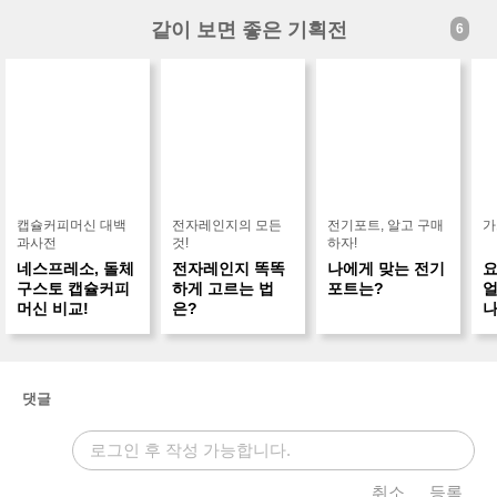
같이 보면 좋은 기획전
6
캡슐커피머신 대백
전자레인지의 모든
전기포트, 알고 구매
가
과사전
것!
하자!
네스프레소, 돌체
전자레인지 똑똑
나에게 맞는 전기
요
구스토 캡슐커피
하게 고르는 법
포트는?
얼
머신 비교!
은?
나
개
댓글
취소
등록