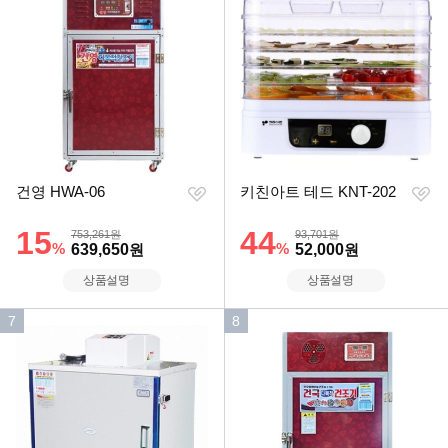
기
기
순
순
위
위
찜
찜
건영 HWA-06
키친아트 테드 KNT-202
하
하
기
기
할인률
15
할인률
44
상품금액
상품금액
753,261원
93,701원
%
할인금액
%
할인금액
639,650
원
52,000
원
상품설명
상품설명
인
인
7
8
기
기
순
순
위
위