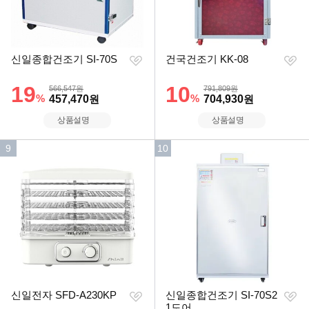
찜
찜
신일종합건조기 SI-70S
건국건조기 KK-08
하
하
기
기
할인률
19
할인률
10
상품금액
상품금액
566,547원
791,809원
%
할인금액
%
할인금액
457,470
원
704,930
원
상품설명
상품설명
인
인
9
10
기
기
순
순
위
위
찜
찜
신일전자 SFD-A230KP
신일종합건조기 SI-70S2
하
하
1도어