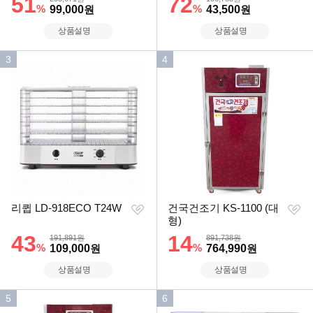
51
72
%
할인금액
%
할인금액
99,000
원
43,500
원
상품설명
상품설명
인
인
3
4
기
기
순
순
위
위
찜
찜
리큅 LD-918ECO T24W
건국건조기 KS-1100 (대
하
하
형)
기
기
할인률
43
할인률
14
상품금액
상품금액
191,891원
891,738원
%
할인금액
%
할인금액
109,000
원
764,990
원
상품설명
상품설명
인
인
5
6