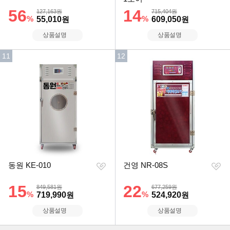
기
기
할인률
56
할인률
14
상품금액
상품금액
127,163원
715,404원
%
할인금액
%
할인금액
55,010
원
609,050
원
상품설명
상품설명
인
인
11
12
기
기
순
순
위
위
찜
찜
동원 KE-010
건영 NR-08S
하
하
기
기
할인률
15
할인률
22
상품금액
상품금액
849,581원
677,259원
%
할인금액
%
할인금액
719,990
원
524,920
원
상품설명
상품설명