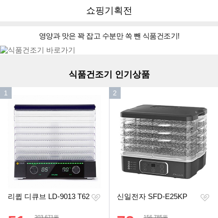
뒤
다
다나와
쇼핑기획전
로
나
가
와
기
메
영양과 맛은 꽉 잡고 수분만 쏙 뺀 식품건조기!
이미지형 상품 목록
인
더보기
식품건조기 인기상품
인
인
1
2
기
기
순
순
위
위
찜
찜
리큅 디큐브 LD-9013 T62
신일전자 SFD-E25KP
하
하
기
기
할인률
할인률
상품금액
상품금액
203,671원
156,785원