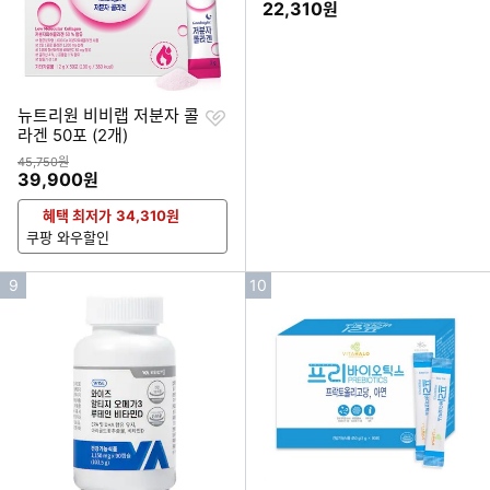
할인금액
22,310
원
찜
뉴트리원 비비랩 저분자 콜
하
라겐 50포 (2개)
기
상품금액
45,750원
할인금액
39,900
원
혜택 최저가
34,310
원
쿠팡 와우할인
인
인
9
10
기
기
순
순
위
위