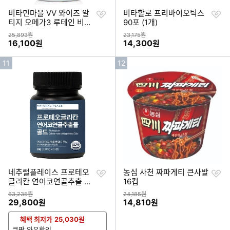
찜
찜
비타민마을 VV 와이즈 알
비타할로 프리바이오틱스
하
하
티지 오메가3 루테인 비타
90포 (1개)
기
기
민D 90캡슐 (1개)
상품금액
상품금액
25,893원
23,175원
할인금액
할인금액
16,100
14,300
원
원
인
인
11
12
기
기
순
순
위
위
찜
찜
네추럴플레이스 프로테오
농심 사천 짜파게티 큰사발
하
하
글리칸 연어코연골추출 골
16컵
기
기
드 60정 (3개)
상품금액
상품금액
63,235원
24,185원
할인금액
할인금액
29,800
14,810
원
원
혜택 최저가
25,030
원
쿠팡 와우할인