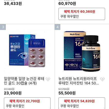
할인금액
할인금액
36,433
60,970
원
원
혜택 최저가
60,360
원
쿠팡 와우할인
인
인
3
4
기
기
순
순
위
위
찜
찜
일양약품 일양 눈건강 루테
뉴트리원 뉴트리원라이프
하
하
인 골드 30캡슐 (4개)
루테인 지아잔틴 164 50캡
기
기
슐 (3개)
상품금액
상품금액
31,146원
57,766원
할인금액
할인금액
23,900
55,500
원
원
혜택 최저가
22,700
원
혜택 최저가
54,820
원
쿠팡 와우할인
쿠팡 와우할인