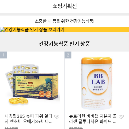
뒤
다
다나와
쇼핑기획전
로
나
가
와
기
메
소중한 내 몸을 위한 건강기능식품!
이미지형 상품 목록
인
더보기
건강기능식품 인기 상품
인
인
1
2
기
기
순
순
위
위
찜
찜
내츄럴365 슈퍼 파워 알티
뉴트리원 비비랩 저분자 콜
하
하
지 엔초비 오메가3+비타민
라겐 글루타치온 화이트 3
기
기
D+비타민E 180캡슐 (1개)
0포 (4개)
상품금액
상품금액
55,312원
63,723원