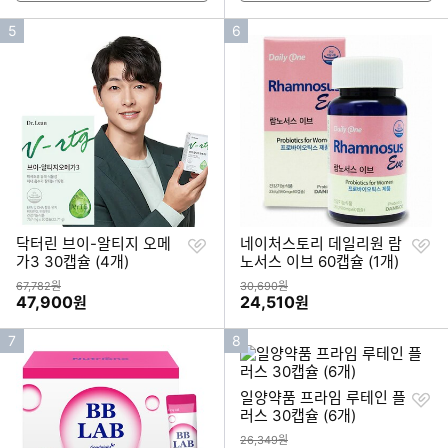
인
인
5
6
기
기
순
순
위
위
찜
찜
닥터린 브이-알티지 오메
네이처스토리 데일리원 람
하
하
가3 30캡슐 (4개)
노서스 이브 60캡슐 (1개)
기
기
상품금액
상품금액
67,782원
30,690원
할인금액
할인금액
47,900
24,510
원
원
인
인
7
8
기
기
순
순
찜
일양약품 프라임 루테인 플
위
위
하
러스 30캡슐 (6개)
기
상품금액
26,349원