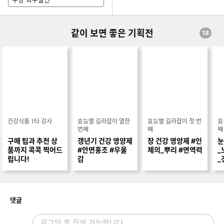
같이 보면 좋은 기획전
18
건강식품 1타 강사
효능별 길라잡이 열한
효능별 길라잡이 첫 번
효
번째
째
째
구매 팁과 추천 상
갱년기 건강 영양제
장 건강 영양제 #인
눈
품까지 콕콕 찍어드
#안면홍조 #우울
체의_뿌리 #면역력
_
립니다!
감
_
개
댓글