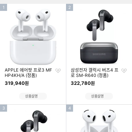
인
인
1
2
기
기
순
순
위
위
찜
찜
APPLE 에어팟 프로3 MF
삼성전자 갤럭시 버즈4 프
하
하
HP4KH/A (정품)
로 SM-R640 (정품)
기
기
319,940
322,780
원
원
상품설명
상품설명
인
인
3
4
기
기
순
순
위
위