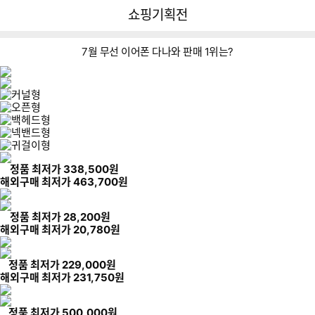
뒤
다
다나와
쇼핑기획전
로
나
가
와
기
메
7월 무선 이어폰 다나와 판매 1위는?
인
정품 최저가
338,500
원
해외구매 최저가
463,700
원
정품 최저가
28,200
원
해외구매 최저가
20,780
원
정품 최저가
229,000
원
해외구매 최저가
231,750
원
정품 최저가
500,000
원