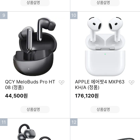
상품설명
상품설명
인
인
9
10
기
기
순
순
위
위
찜
찜
QCY MeloBuds Pro HT
APPLE 에어팟4 MXP63
하
하
08 (정품)
KH/A (정품)
기
기
44,500
176,120
원
원
상품설명
상품설명
인
인
11
12
기
기
순
순