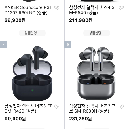
찜
찜
ANKER Soundcore P31i
삼성전자 갤럭시 버즈4 S
하
하
D1202 R60i NC (정품)
M-R540 (정품)
기
기
29,900
214,980
원
원
상품설명
상품설명
인
인
7
8
기
기
순
순
위
위
찜
찜
삼성전자 갤럭시 버즈3 FE
삼성전자 갤럭시 버즈3 프
하
하
SM-R420 (정품)
로 SM-R630N (정품)
기
기
99,900
231,280
원
원