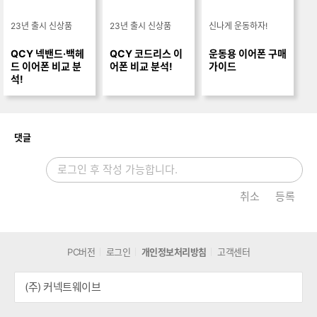
23년 출시 신상품
23년 출시 신상품
신나게 운동하자!
QCY 넥밴드·백헤
QCY 코드리스 이
운동용 이어폰 구매
드 이어폰 비교 분
어폰 비교 분석!
가이드
석!
개
댓글
취소
등록
PC버전
로그인
개인정보처리방침
고객센터
(주) 커넥트웨이브