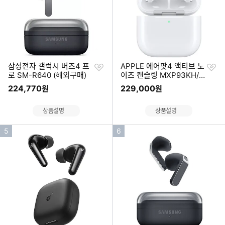
찜
찜
삼성전자 갤럭시 버즈4 프
APPLE 에어팟4 액티브 노
하
하
로 SM-R640 (해외구매)
이즈 캔슬링 MXP93KH/A
기
기
(정품)
224,770
229,000
원
원
상품설명
상품설명
인
인
5
6
기
기
순
순
위
위