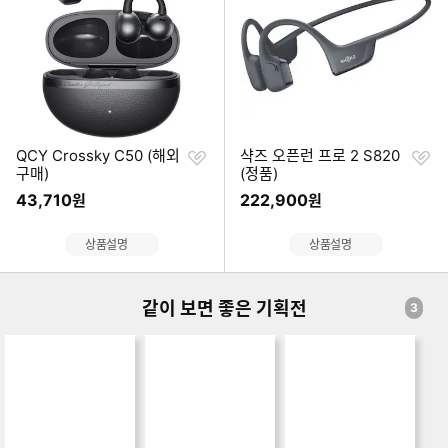
위
위
찜
찜
QCY Crossky C50 (해외
샥즈 오픈런 프로 2 S820
하
하
구매)
(정품)
기
기
43,710
222,900
원
원
상품설명
상품설명
같이 보면 좋은 기획전
3