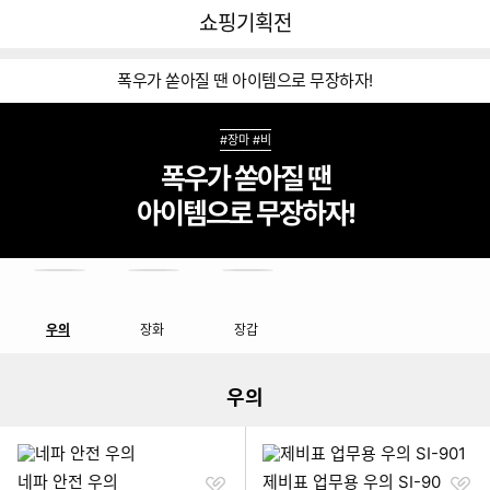
뒤
다
다나와
쇼핑기획전
로
나
가
와
기
메
폭우가 쏟아질 땐 아이템으로 무장하자!
인
#장마 #비
폭우가 쏟아질 땐
아이템으로 무장하자!
쇼핑기획전 네비게이션
이미지형 상품 목록
우의
장화
장갑
더보기
우의
찜
찜
네파 안전 우의
제비표 업무용 우의 SI-90