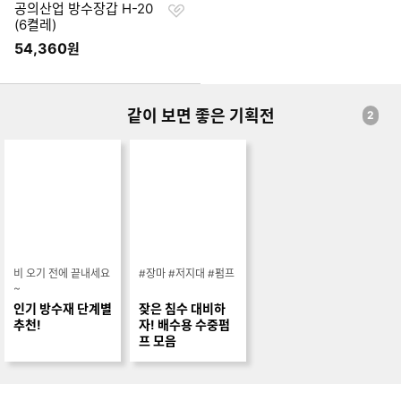
찜
공의산업 방수장갑 H-20
하
(6켤레)
기
54,360
원
같이 보면 좋은 기획전
2
비 오기 전에 끝내세요
#장마 #저지대 #펌프
~
인기 방수재 단계별
잦은 침수 대비하
추천!
자! 배수용 수중펌
프 모음