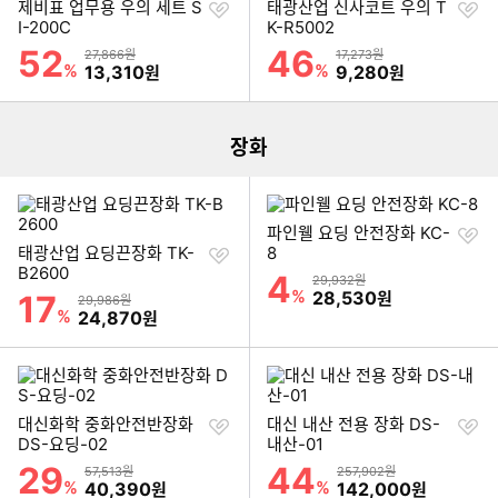
찜
찜
제비표 업무용 우의 세트 S
태광산업 신사코트 우의 T
하
하
I-200C
K-R5002
기
기
52
46
할인률
할인률
상품금액
상품금액
27,866원
17,273원
이미지형 상품 목록
%
할인금액
%
할인금액
13,310
9,280
원
원
더보기
장화
찜
파인웰 요딩 안전장화 KC-
찜
하
태광산업 요딩끈장화 TK-
8
하
기
B2600
4
할인률
상품금액
29,932원
기
%
할인금액
28,530
17
원
할인률
상품금액
29,986원
%
할인금액
24,870
원
찜
찜
대신화학 중화안전반장화
대신 내산 전용 장화 DS-
하
하
DS-요딩-02
내산-01
기
기
29
44
할인률
할인률
상품금액
상품금액
57,513원
257,902원
%
할인금액
%
할인금액
40,390
142,000
원
원