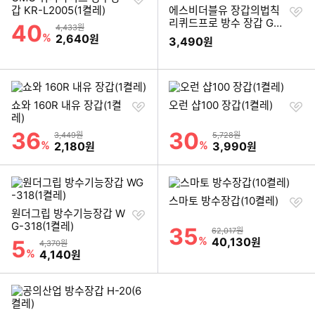
하
찜
갑 KR-L2005(1켤레)
에스비더블유 장갑의법칙
기
하
리퀴드프로 방수 장갑 GW
40
할인률
상품금액
4,433원
기
-2C02D9(1켤레)
%
할인금액
2,640
원
3,490
원
찜
찜
쇼와 160R 내유 장갑(1켤
오런 샵100 장갑(1켤레)
하
하
레)
기
기
36
30
할인률
할인률
상품금액
상품금액
3,449원
5,728원
%
할인금액
%
할인금액
2,180
3,990
원
원
찜
스마토 방수장갑(10켤레)
찜
하
원더그립 방수기능장갑 W
하
기
G-318(1켤레)
35
할인률
상품금액
62,017원
기
%
할인금액
40,130
5
원
할인률
상품금액
4,370원
%
할인금액
4,140
원