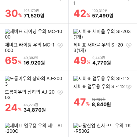
하
하
1
기
기
30
42
할인률
할인률
상품금액
상품금액
103,179원
100,319원
%
할인금액
%
할인금액
71,520
57,490
원
원
찜
찜
제비표 라이딩 우의 MC-1
제비표 새마을 우의 SI-20
하
하
000
3(1개)
기
기
65
49
할인률
할인률
상품금액
상품금액
49,393원
9,440원
%
할인금액
%
할인금액
16,920
4,770
원
원
찜
제비표 업무용 우의 SI-112
찜
하
도롱이우의 상하의 AJ-20
하
기
03
47
할인률
상품금액
16,789원
기
%
할인금액
8,840
24
원
할인률
상품금액
46,273원
%
할인금액
34,870
원