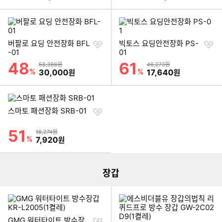
찜
찜
버팔로 요딩 안전장화 BFL
빅토스 요딩안전장화 PS-
하
하
-01
01
기
기
48
61
할인률
할인률
상품금액
상품금액
58,386원
46,273원
%
할인금액
%
할인금액
30,000
17,640
원
원
찜
스마토 패션장화 SRB-01
하
기
51
할인률
상품금액
16,274원
이미지형 상품 목록
%
할인금액
7,920
원
더보기
장갑
찜
GMG 워터타이트 방수장