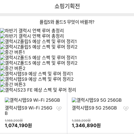
뒤
다
다나와
쇼핑기획전
로
나
가
와
기
메
플립5와 폴드5 무엇이 바뀔까?
인
이미지형 상품 목록
찜
찜
갤럭시탭S9 Wi-Fi 256G
갤럭시탭S9 5G 256GB
하
하
B
기
기
상품금액
상품금액
1,168,200원
1,388,200원
할인금액
할인금액
1,074,190
1,346,890
원
원