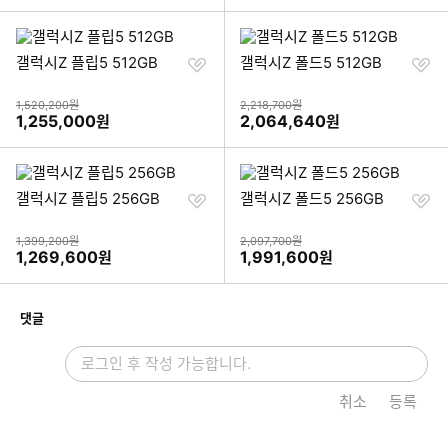
찜
찜
갤럭시Z 플립5 512GB
갤럭시Z 폴드5 512GB
하
하
기
기
상품금액
상품금액
1,520,200원
2,218,700원
할인금액
할인금액
1,255,000
2,064,640
원
원
찜
찜
갤럭시Z 플립5 256GB
갤럭시Z 폴드5 256GB
하
하
기
기
상품금액
상품금액
1,399,200원
2,097,700원
할인금액
할인금액
1,269,600
1,991,600
원
원
개
댓글
취소
등록