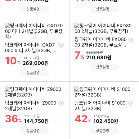
상품설명
상품설명
찜
팅크웨어 아이나비 FXD80
찜
하
팅크웨어 아이나비 QXD7
00 2채널(32GB, 무료장
하
기
000 미니 2채널(32GB, 무
착)
7
할인률
상품금액
226,875원
기
료장착)
%
할인금액
210,680
10
원
할인률
상품금액
301,263원
%
할인금액
269,000
원
상품설명
상품설명
찜
찜
팅크웨어 아이나비 Z9000
팅크웨어 아이나비 S1000
하
하
2채널(32GB)
2채널(32GB)
기
기
36
42
할인률
할인률
상품금액
상품금액
228,311원
178,594원
%
할인금액
%
할인금액
144,750
102,450
원
원
상품설명
상품설명