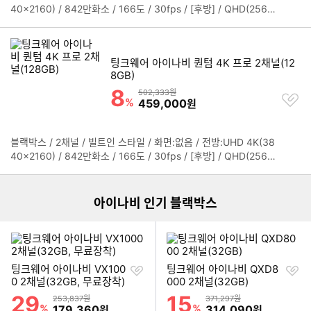
정
40x2160) / 842만화소 / 166도 / 30fps / [후방] / QHD(2560x
보
1440) / 514만화소 / 156도 / 60fps / ADAS / 과속단속알림 / 저
펼
속전방추돌경고(uFCWS) / 전방추돌경고(FCWS) / 차선이탈경보
치
(LDWS) / 앞차출발알림(FVSA) / 전원관련 / 캐패시터내장 / 주차
기
팅크웨어 아이나비 퀀텀 4K 프로 2채널(12
저전력모드 / 녹화관련 / 타임랩스 / 자동포맷 / 스마트고온차단 /
8GB)
야간보정 / 울트라나이트비전 / GPS내장 / 스마트폰 연동:커넥티드
8
할인률
연결,Wi-Fi 연결
상품금액
502,333원
찜
%
할인금액
459,000
원
하
기
블랙박스 / 2채널 / 빌트인 스타일 / 화면:없음 / 전방:UHD 4K(38
정
이미지형 상품 목록
40x2160) / 842만화소 / 166도 / 30fps / [후방] / QHD(2560x
보
1440) / 514만화소 / 156도 / 60fps / ADAS / 과속단속알림 / 저
펼
속전방추돌경고(uFCWS) / 전방추돌경고(FCWS) / 차선이탈경보
치
(LDWS) / 앞차출발알림(FVSA) / 전원관련 / 캐패시터내장 / 주차
기
아이나비 인기 블랙박스
저전력모드 / 녹화관련 / 자동포맷 / 스마트고온차단 / 야간보정 /
타임랩스 / 울트라나이트비전 / GPS내장 / 스마트폰 연동:Wi-Fi 연
결,커넥티드 연결
찜
찜
팅크웨어 아이나비 VX100
팅크웨어 아이나비 QXD8
하
하
0 2채널(32GB, 무료장착)
000 2채널(32GB)
기
기
29
15
할인률
할인률
상품금액
상품금액
253,837원
371,297원
%
할인금액
%
할인금액
179,360
314,090
원
원