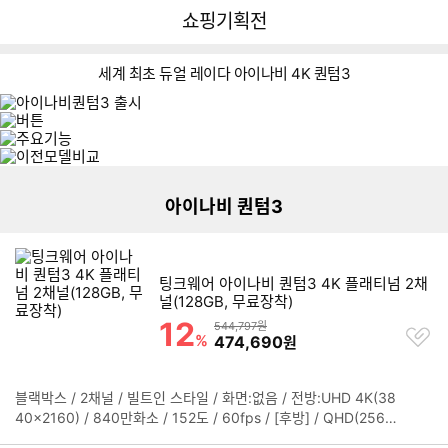
뒤
다
다나와
쇼핑기획전
로
나
가
와
기
메
세계 최초 듀얼 레이다 아이나비 4K 퀀텀3
인
2
3
리스트형 상품 목록
1
2
아이나비 퀀텀3
팅크웨어 아이나비 퀀텀3 4K 플래티넘 2채
널(128GB, 무료장착)
12
할인률
상품금액
544,797원
찜
%
할인금액
474,690
원
하
기
블랙박스 / 2채널 / 빌트인 스타일 / 화면:없음 / 전방:UHD 4K(38
정
40x2160) / 840만화소 / 152도 / 60fps / [후방] / QHD(2560x
보
1440) / 128도 / 30fps / ADAS / 저속전방추돌경고(uFCWS) /
펼