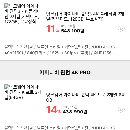
전방추돌경고(FCWS) / 차선이탈경보(LDWS) / 앞차출발알림(FV
치
SA) / 전원관련 / 배터리방전방지 / 캐패시터내장 / 주차저전력모드
기
팅크웨어 아이나비 퀀텀3 4K 플래티넘 2채
/ 녹화관련 / 스마트고온차단 / 야간보정 / 타임랩스 / 울트라나이트
널(커넥티드, 128GB, 무료장착)
비전 / 부가기능 / GPS내장 / 스마트폰 연동:커넥티드 연결,Wi-Fi
11
할인률
연결 / 시큐리티LED / 전후방 빌트인 듀얼 RADAR / RADAR 주차
상품금액
619,311원
찜
%
할인금액
548,100
원
모드 지원 / 2K QHD 60FPS 녹화 / 4K 30FPS 녹화
하
기
블랙박스 / 2채널 / 빌트인 스타일 / 화면:없음 / 전방:UHD 4K(38
정
리스트형 상품 목록
40x2160) / 840만화소 / 152도 / 60fps / [후방] / QHD(2560x
보
1440) / 128도 / 30fps / ADAS / 저속전방추돌경고(uFCWS) /
펼
전방추돌경고(FCWS) / 차선이탈경보(LDWS) / 앞차출발알림(FV
치
SA) / 전원관련 / 배터리방전방지 / 캐패시터내장 / 주차저전력모드
기
아이나비 퀀텀 4K PRO
/ 녹화관련 / 타임랩스 / 스마트고온차단 / 야간보정 / 울트라나이트
비전 / 부가기능 / GPS내장 / 스마트폰 연동:커넥티드 연결,Wi-Fi
연결 / 시큐리티LED / 전후방 빌트인 듀얼 RADAR / RADAR 주차
모드 지원 / 2K QHD 60FPS 녹화 / 4K 30FPS 녹화
팅크웨어 아이나비 퀀텀 4K 프로 2채널(64
GB)
14
할인률
상품금액
516,376원
찜
%
할인금액
438,990
원
하
기
블랙박스 / 2채널 / 빌트인 스타일 / 화면:없음 / 전방:UHD 4K(38