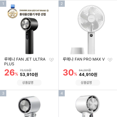
인
인
1
2
기
기
순
순
위
위
찜
찜
루메나 FAN JET ULTRA
루메나 FAN PRO MAX V
하
하
PLUS
기
기
26
30
할인률
할인률
상품금액
상품금액
73,128원
64,261원
%
할인금액
%
할인금액
53,910
44,910
원
원
상품설명
상품설명
인
인
3
4
기
기
순
순
위
위