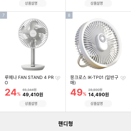
상품설명
상품설명
인
인
7
8
기
기
순
순
위
위
찜
찜
루메나 FAN STAND 4 PR
몽크로스 IK-TP01 (일반구
하
하
O
매)
기
기
24
49
할인률
할인률
상품금액
상품금액
65,344원
28,890원
%
할인금액
%
할인금액
49,410
14,490
원
원
이미지형 상품 목록
상품설명
상품설명
더보기
핸디형