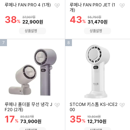
찜
찜
루메나 FAN PRO 4 (1개)
루메나 FAN PRO JET (1
하
하
개)
기
기
38
43
할인률
할인률
상품금액
상품금액
37,007원
55,750원
%
할인금액
%
할인금액
22,900
31,470
원
원
상품설명
상품설명
인
인
7
8
기
기
순
순
위
위
찜
찜
루메나 폴더블 무선 냉각 J
STCOM 키스톰 KS-ICE2
하
하
F20 (2개)
00
기
기
17
35
할인률
할인률
상품금액
상품금액
89,827원
19,804원
%
할인금액
%
할인금액
73,900
12,710
원
원