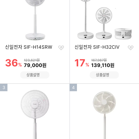
위
위
찜
찜
신일전자 SIF-H14SRW
신일전자 SIF-H32CIV
하
하
기
기
36
17
할인률
할인률
상품금액
상품금액
123,621원
167,987원
%
할인금액
%
할인금액
79,000
139,110
원
원
상품설명
상품설명
인
인
3
4
기
기
순
순
위
위