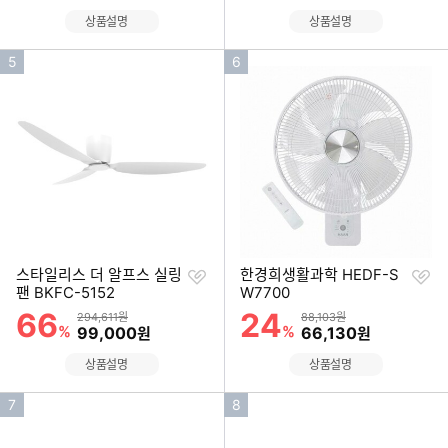
상품설명
상품설명
인
인
5
6
기
기
순
순
위
위
찜
찜
스타일리스 더 알프스 실링
한경희생활과학 HEDF-S
하
하
팬 BKFC-5152
W7700
기
기
66
24
할인률
할인률
상품금액
상품금액
294,611원
88,103원
%
할인금액
%
할인금액
99,000
66,130
원
원
상품설명
상품설명
인
인
7
8
기
기