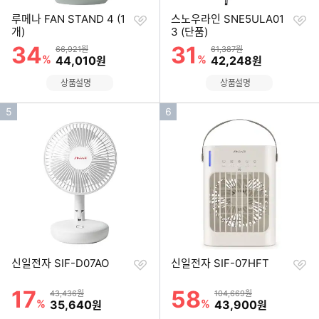
찜
찜
루메나 FAN STAND 4 (1
스노우라인 SNE5ULA01
하
하
개)
3 (단품)
기
기
34
31
할인률
할인률
상품금액
상품금액
66,921원
61,387원
%
할인금액
%
할인금액
44,010
42,248
원
원
상품설명
상품설명
인
인
5
6
기
기
순
순
위
위
찜
찜
신일전자 SIF-D07AO
신일전자 SIF-07HFT
하
하
기
기
17
58
할인률
할인률
상품금액
상품금액
43,436원
104,669원
%
할인금액
%
할인금액
35,640
43,900
원
원