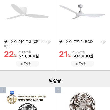
순
순
위
위
찜
찜
루씨에어 레이더3 (일반구
루씨에어 코타라 ROD
하
하
매)
기
기
22
21
할인률
할인률
상품금액
상품금액
731,485원
767,281원
%
할인금액
%
할인금액
570,000
603,000
원
원
이미지형 상품 목록
상품설명
상품설명
더보기
탁상용
인
인
1
2
기
기
순
순
위
위