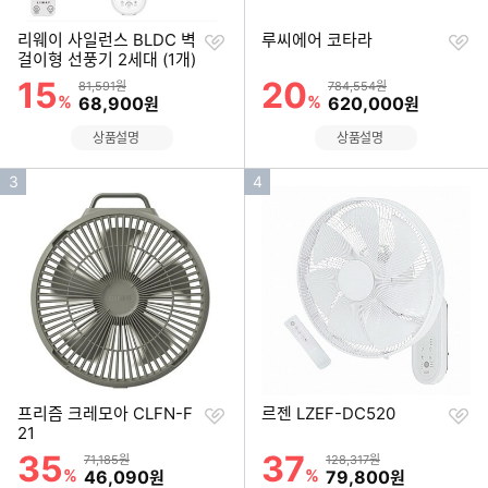
찜
찜
리웨이 사일런스 BLDC 벽
루씨에어 코타라
하
하
걸이형 선풍기 2세대 (1개)
기
기
15
20
할인률
할인률
상품금액
상품금액
81,591원
784,554원
%
할인금액
%
할인금액
68,900
620,000
원
원
상품설명
상품설명
인
인
3
4
기
기
순
순
위
위
찜
찜
프리즘 크레모아 CLFN-F
르젠 LZEF-DC520
하
하
21
기
기
35
37
할인률
할인률
상품금액
상품금액
71,185원
128,317원
%
할인금액
%
할인금액
46,090
79,800
원
원