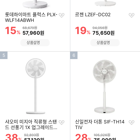
찜
찜
롯데하이마트 플럭스 PLX-
르젠 LZEF-DC02
하
하
WLF14ABWH
기
기
15
19
할인률
할인률
상품금액
상품금액
68,679원
94,056원
%
할인금액
%
할인금액
57,960
75,650
원
원
상품설명
상품설명
인
인
5
6
기
기
순
순
위
위
찜
찜
샤오미 미지아 직류형 스탠
신일전자 더톤 SIF-TH14
하
하
드 선풍기 1X 업그레이드
TIV
기
기
버전 BPLDS07DM (해외
38
28
할인률
할인률
상품금액
상품금액
92,893원
105,026원
구매)
%
할인금액
%
할인금액