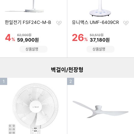
찜
찜
한일전기 FSF24C-M-B
유니맥스 UMF-6409CR
하
하
기
기
4
26
할인률
할인률
상품금액
상품금액
62,900원
50,512원
%
할인금액
%
할인금액
59,900
37,180
원
원
이미지형 상품 목록
상품설명
상품설명
벽걸이/천장형
인
인
1
2
기
기
순
순
위
위