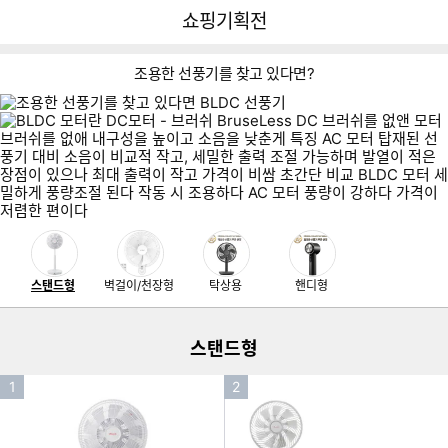
뒤
다
다나와
쇼핑기획전
로
나
가
와
기
메
조용한 선풍기를 찾고 있다면?
인
이미지형 상품 목록
스탠드형
벽걸이/천장형
탁상용
핸디형
더보기
스탠드형
인
인
1
2
기
기
순
순