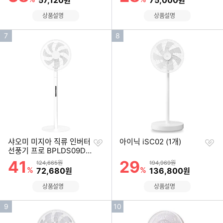
57,120
75,000
원
원
상품설명
상품설명
인
인
7
8
기
기
순
순
위
위
찜
찜
샤오미 미지아 직류 인버터
아이닉 iSC02 (1개)
하
하
선풍기 프로 BPLDS09D
기
기
M (해외구매)
41
29
할인률
할인률
상품금액
상품금액
124,665원
194,969원
%
할인금액
%
할인금액
72,680
136,800
원
원
상품설명
상품설명
인
인
9
10
기
기