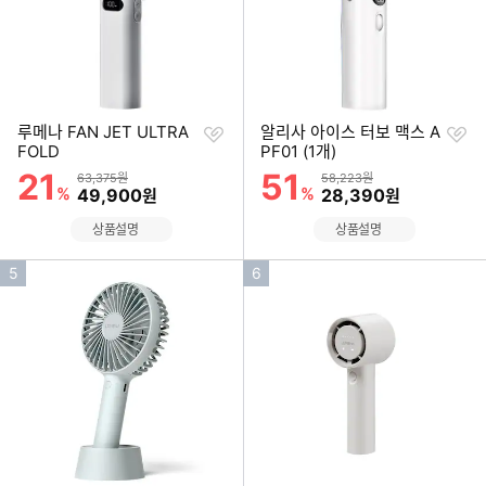
찜
찜
루메나 FAN JET ULTRA
알리사 아이스 터보 맥스 A
하
하
FOLD
PF01 (1개)
기
기
21
51
할인률
할인률
상품금액
상품금액
63,375원
58,223원
%
할인금액
%
할인금액
49,900
28,390
원
원
상품설명
상품설명
인
인
5
6
기
기
순
순
위
위