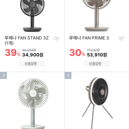
찜
찜
루메나 FAN STAND 3Z
루메나 FAN PRIME 3
하
하
(1개)
기
기
39
30
할인률
할인률
상품금액
상품금액
58,084원
77,242원
%
할인금액
%
할인금액
34,900
53,910
원
원
상품설명
상품설명
인
인
3
4
기
기
순
순
위
위