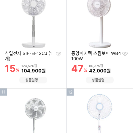
순
순
위
위
찜
찜
신일전자 SIF-EF12CJ (1
동양이지텍 스팀보이 WB4
하
하
개)
100W
기
기
15
47
할인률
할인률
상품금액
상품금액
124,526원
80,375원
%
할인금액
%
할인금액
104,900
42,000
원
원
상품설명
상품설명
인
인
11
12
기
기
순
순
위
위