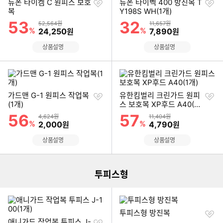
찜
찜
듀폰 타이켐 C 원피스 보호
듀폰 타이벡 400 방진복 T
하
하
복
Y198S WH(1개)
기
기
53
32
할인률
할인률
상품금액
상품금액
52,564원
11,657원
%
할인금액
%
할인금액
24,250
7,890
원
원
상품설명
상품설명
찜
찜
가드맨 G-1 원피스 작업복
유한킴벌리 크린가드 원피
하
하
(1개)
스 보호복 XP후드 A40(1
기
기
개)
56
57
할인률
할인률
상품금액
상품금액
4,624원
11,404원
%
할인금액
%
할인금액
2,000
4,790
원
원
이미지형 상품 목록
상품설명
상품설명
더보기
투피스형
찜
투피스형 방진복
찜
하
애니가드 작업복 투피스 J-