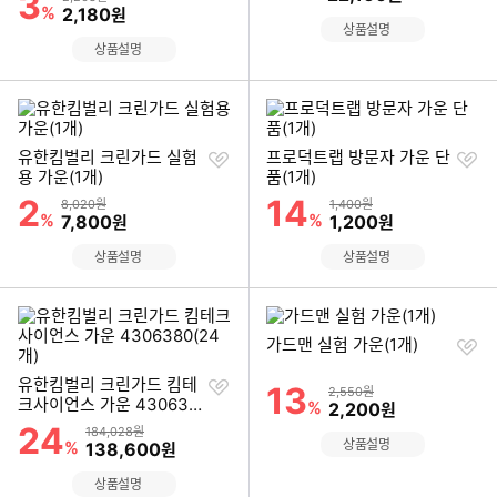
3
%
할인금액
2,180
원
상품설명
상품설명
찜
찜
유한킴벌리 크린가드 실험
프로덕트랩 방문자 가운 단
하
하
용 가운(1개)
품(1개)
기
기
2
14
할인률
할인률
상품금액
상품금액
8,020원
1,400원
%
할인금액
%
할인금액
7,800
1,200
원
원
상품설명
상품설명
찜
가드맨 실험 가운(1개)
하
찜
기
유한킴벌리 크린가드 킴테
13
할인률
상품금액
2,550원
하
크사이언스 가운 430638
%
할인금액
2,200
원
기
0(24개)
24
할인률
상품금액
184,028원
상품설명
%
할인금액
138,600
원
이미지형 상품 목록
상품설명