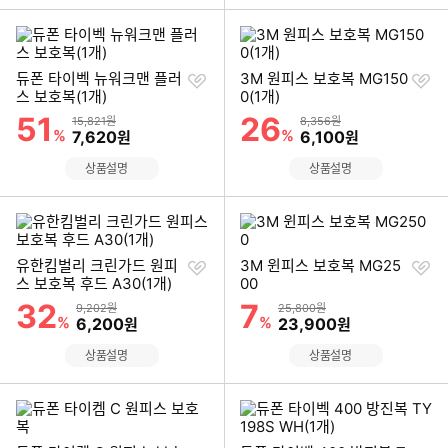
찜
찜
듀폰 타이벡 뉴워크맨 플러
3M 원피스 보호복 MG150
하
하
스 보호복(1개)
0(1개)
기
기
51
26
할인률
할인률
상품금액
상품금액
15,821원
8,356원
%
할인금액
%
할인금액
7,620
6,100
원
원
상품설명
상품설명
찜
찜
유한킴벌리 크린가드 원피
3M 윈피스 보호복 MG25
하
하
스 보호복 후드 A30(1개)
00
기
기
32
7
할인률
할인률
상품금액
상품금액
9,202원
25,800원
%
할인금액
%
할인금액
6,200
23,900
원
원
상품설명
상품설명