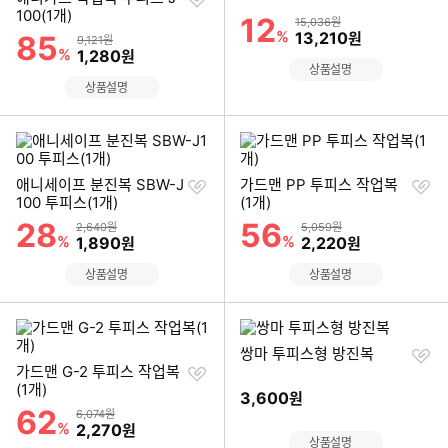
하
기
100(1개)
12
할인률
상품금액
15,036원
기
%
할인금액
13,210
85
원
할인률
상품금액
9,121원
%
할인금액
1,280
원
상품설명
상품설명
찜
찜
애니세이프 분진복 SBW-J
가드맨 PP 투피스 작업복
하
하
100 투피스(1개)
(1개)
기
기
28
56
할인률
할인률
상품금액
상품금액
2,640원
5,059원
%
할인금액
%
할인금액
1,890
2,220
원
원
상품설명
상품설명
찜
쌍마 투피스형 방진복
찜
하
가드맨 G-2 투피스 작업복
하
기
(1개)
3,600
원
기
62
할인률
상품금액
6,074원
%
할인금액
2,270
원
상품설명