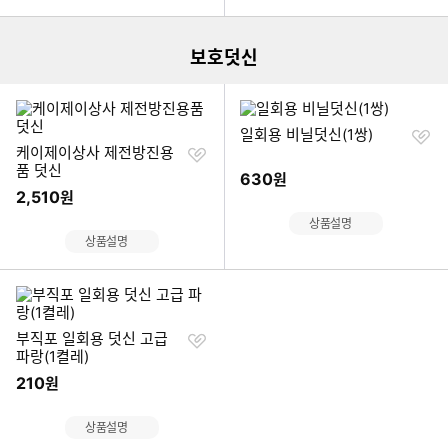
더보기
보호덧신
찜
일회용 비닐덧신(1쌍)
찜
하
케이제이상사 제전방진용
하
기
품 덧신
630
원
기
2,510
원
상품설명
상품설명
찜
부직포 일회용 덧신 고급
하
파랑(1켤레)
기
210
원
상품설명