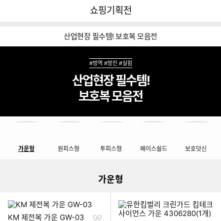
뒤
다
다나와
쇼핑기획전
로
나
가
와
기
메
산업현장 필수템! 보호복 모음전
인
#방역 #방진 #실험
산업현장 필수템!
보호복 모음전
쇼핑기획전 네비게이션
이미지형 상품 목록
가운형
원피스형
투피스형
페이스쉴드
보호덧신
더보기
가운형
찜
KM 제전복 가운 GW-03