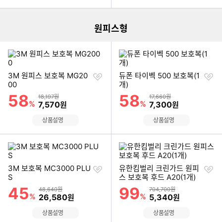
더보기
원피스형
찜
찜
3M 원피스 보호복 MG20
듀폰 타이벡 500 보호복(1
하
하
00
개)
기
기
58
58
할인률
할인률
상품금액
상품금액
18,197원
17,660원
%
할인금액
%
할인금액
7,570
7,300
원
원
상품설명
상품설명
찜
찜
3M 보호복 MC3000 PLU
유한킴벌리 크린가드 원피
하
하
S
스 보호복 후드 A20(1개)
기
기
45
99
할인률
할인률
상품금액
상품금액
48,640원
704,700원
%
할인금액
%
할인금액
26,580
5,340
원
원
상품설명
상품설명