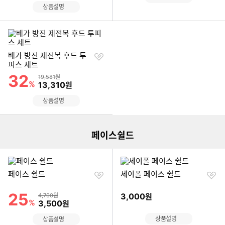
상품설명
찜
베가 방진 제전복 후드 투
하
피스 세트
기
32
할인률
상품금액
19,581원
%
할인금액
13,310
원
이미지형 상품 목록
상품설명
더보기
페이스쉴드
찜
찜
페이스 쉴드
세이폴 페이스 쉴드
하
하
기
기
25
할인률
상품금액
3,000
4,700원
원
%
할인금액
3,500
원
이미지형 상품 목록
상품설명
상품설명