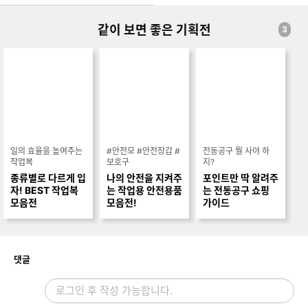
같이 보면 좋은 기획전
3
일의 효율을 높여주는
#안전모 #안전장갑 #
전동공구 뭘 사야 하
작업복
보호구
지?
종류별로 다르게 입
나의 안전을 지켜주
포인트만 딱 알려주
자! BEST 작업복
는 작업용 안전용품
는 전동공구 쇼핑
모음전
모음전!
가이드
개
댓글