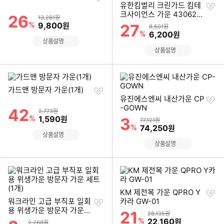
하
찜
유한킴벌리 크린가드 킴테
기
하
크사이언스 가운 430628
26
할인률
상품금액
13,281원
기
0(1개)
%
할인금액
9,800
원
27
할인률
상품금액
8,501원
%
할인금액
6,200
원
상품설명
상품설명
찜
가드맨 방문자 가운(1개)
하
찜
유진에스엔씨 내산가운 CP
기
하
-GOWN
42
할인률
상품금액
2,773원
기
%
할인금액
1,590
원
3
할인률
상품금액
77,121원
%
할인금액
74,250
원
상품설명
상품설명
찜
KM 제전복 가운 QPRO Y
찜
하
워크라인 고급 부직포 일회
카라 GW-01
하
기
용 위생가운 방문자 가운
21
할인률
상품금액
28,135원
기
세트(1개)
%
할인금액
22,160
원
할인률
상품금액
2,268원