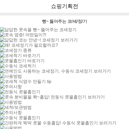
뒤
다
다나와
쇼핑기획전
로
나
가
와
기
메
뻥~ 뚫어주는 코/세/정/기
인