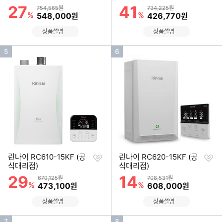
기
기
27
41
할인률
할인률
상품금액
상품금액
754,565원
734,225원
%
할인금액
%
할인금액
548,000
426,770
원
원
상품설명
상품설명
인
인
5
6
기
기
순
순
위
위
찜
찜
린나이 RC610-15KF (공
린나이 RC620-15KF (공
하
하
식대리점)
식대리점)
기
기
29
14
할인률
할인률
상품금액
상품금액
670,125원
708,531원
%
할인금액
%
할인금액
473,100
608,000
원
원
상품설명
상품설명
인
인
7
8