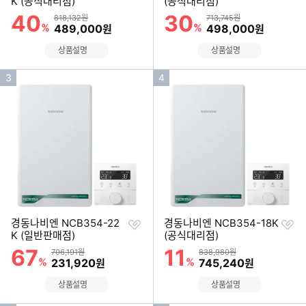
하
하
K (공식대리점)
(공식대리점)
기
기
40
30
할인률
할인률
상품금액
상품금액
818,132원
713,745원
%
할인금액
%
할인금액
489,000
498,000
원
원
상품설명
상품설명
인
인
3
4
기
기
순
순
위
위
찜
찜
경동나비엔 NCB354-22
경동나비엔 NCB354-18K
하
하
K (일반판매점)
(공식대리점)
기
기
67
11
할인률
할인률
상품금액
상품금액
706,191원
838,980원
%
할인금액
%
할인금액
231,920
745,240
원
원
상품설명
상품설명