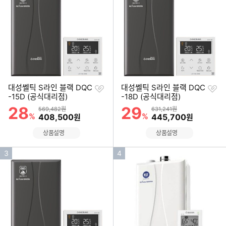
순
순
위
위
찜
찜
대성쎌틱 S라인 블랙 DQC
대성쎌틱 S라인 블랙 DQC
하
하
-15D (공식대리점)
-18D (공식대리점)
기
기
28
29
할인률
할인률
상품금액
상품금액
569,482원
631,241원
%
할인금액
%
할인금액
408,500
445,700
원
원
상품설명
상품설명
인
인
3
4
기
기
순
순
위
위