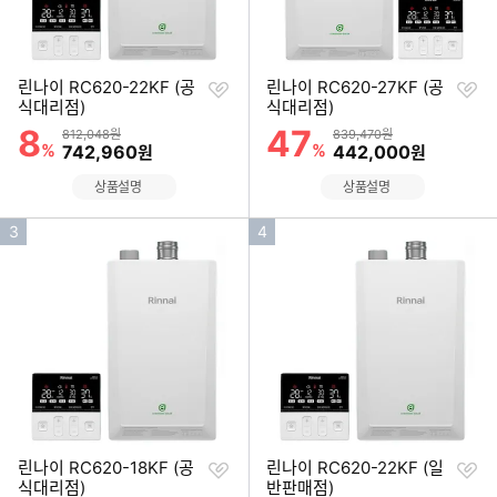
찜
찜
린나이 RC620-22KF (공
린나이 RC620-27KF (공
하
하
식대리점)
식대리점)
기
기
8
47
할인률
할인률
상품금액
상품금액
812,048원
839,470원
%
할인금액
%
할인금액
742,960
442,000
원
원
상품설명
상품설명
인
인
3
4
기
기
순
순
위
위
찜
찜
린나이 RC620-18KF (공
린나이 RC620-22KF (일
하
하
식대리점)
반판매점)