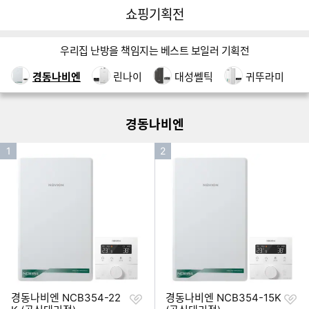
뒤
다
다나와
쇼핑기획전
로
나
가
와
쇼핑기획전 네비게이션
기
메
우리집 난방을 책임지는 베스트 보일러 기획전
인
이미지형 상품 목록
경동나비엔
린나이
대성쎌틱
귀뚜라미
더보기
경동나비엔
인
인
1
2
기
기
순
순
위
위
찜
찜
경동나비엔 NCB354-22
경동나비엔 NCB354-15K