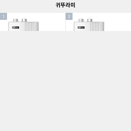
귀뚜라미
인
인
1
2
기
기
순
순
위
위
찜
찜
귀뚜라미 거꾸로 ECO 콘
귀뚜라미 거꾸로 ECO 콘
하
하
덴싱 L20-18H (공식대리
덴싱 L20-22H (공식대리
기
기
점)
점)
36
35
할인률
할인률
상품금액
상품금액
761,857원
806,559원
%
할인금액
%
할인금액
480,000
518,230
원
원
상품설명
상품설명
인
인
3
4
기
기
순
순