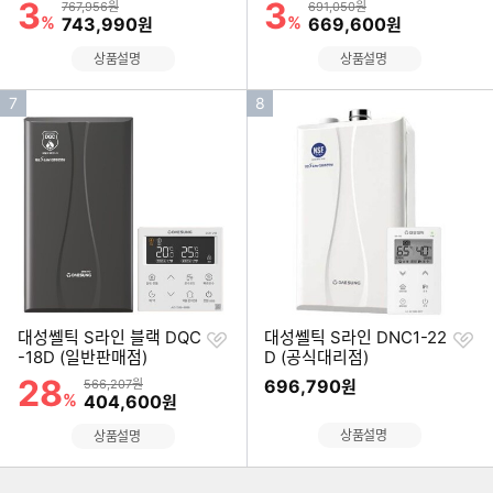
3
3
할인률
할인률
상품금액
상품금액
767,956원
691,050원
%
할인금액
%
할인금액
743,990
669,600
원
원
상품설명
상품설명
인
인
7
8
기
기
순
순
위
위
찜
찜
대성쎌틱 S라인 블랙 DQC
대성쎌틱 S라인 DNC1-22
하
하
-18D (일반판매점)
D (공식대리점)
기
기
28
할인률
상품금액
696,790
566,207원
원
%
할인금액
404,600
원
이미지형 상품 목록
상품설명
상품설명
더보기