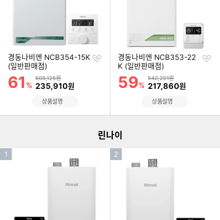
찜
찜
경동나비엔 NCB354-15K
경동나비엔 NCB353-22
하
하
(일반판매점)
K (일반판매점)
기
기
61
59
할인률
할인률
상품금액
상품금액
608,125원
542,291원
%
할인금액
%
할인금액
235,910
217,860
원
원
이미지형 상품 목록
상품설명
상품설명
더보기
린나이
인
인
1
2
기
기
순
순
위
위