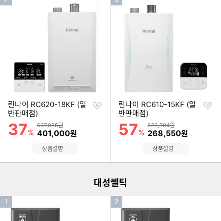
기
기
순
순
위
위
찜
찜
린나이 RC620-18KF (일
린나이 RC610-15KF (일
하
하
반판매점)
반판매점)
기
기
37
57
할인률
할인률
상품금액
상품금액
637,985원
626,894원
%
할인금액
%
할인금액
401,000
268,550
원
원
이미지형 상품 목록
상품설명
상품설명
더보기
대성쎌틱
인
인
1
2
기
기