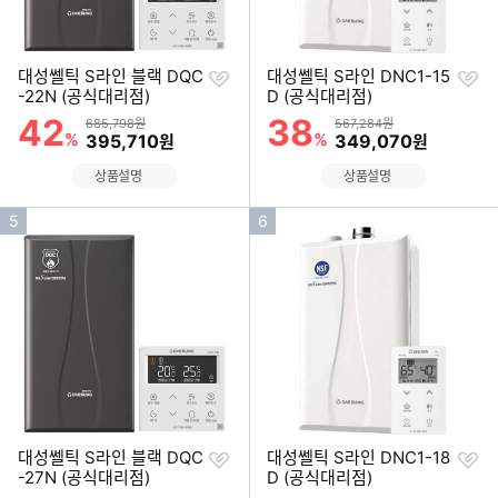
찜
찜
대성쎌틱 S라인 블랙 DQC
대성쎌틱 S라인 DNC1-15
하
하
-22N (공식대리점)
D (공식대리점)
기
기
42
38
할인률
할인률
상품금액
상품금액
685,798원
567,284원
%
할인금액
%
할인금액
395,710
349,070
원
원
상품설명
상품설명
인
인
5
6
기
기
순
순
위
위
찜
찜
대성쎌틱 S라인 블랙 DQC
대성쎌틱 S라인 DNC1-18
하
하
-27N (공식대리점)
D (공식대리점)
기
기