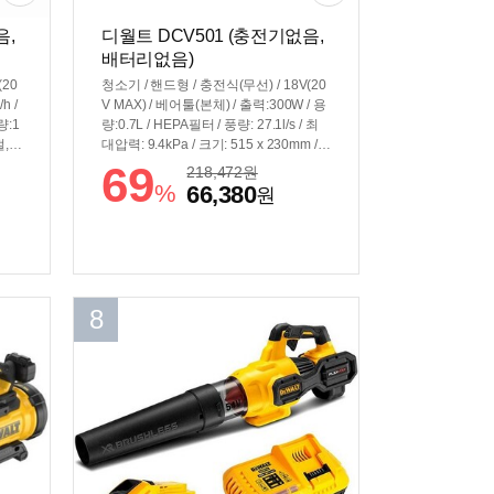
음,
디월트 DCV501 (충전기없음,
배터리없음)
(20
청소기 / 핸드형 / 충전식(무선) / 18V(20
h /
V MAX) / 베어툴(본체) / 출력:300W / 용
량:1
량:0.7L / HEPA필터 / 풍량: 27.1l/s / 최
절,속
대압력: 9.4kPa / 크기: 515 x 230mm /
15
무게: 1.5kg
69
218,472
원
%
66,380
원
8