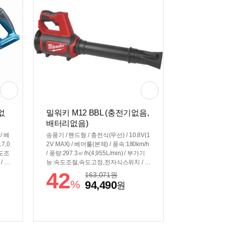
기없
밀워키 M12 BBL (충전기없음,
배터리없음)
/ 베
송풍기 / 핸드형 / 충전식(무선) / 10.8V(1
7,0
2V MAX) / 베어툴(본체) / 풍속:180km/h
속도조
/ 풍량:297.3㎥/h(4,955L/min) / 부가기
/ 무
능:속도조절,속도고정,전자식스위치 / 2
단변속 / 작동시간:(6.0Ah)15분 / 무게: 1.
42
163,071
원
7kg
%
94,490
원