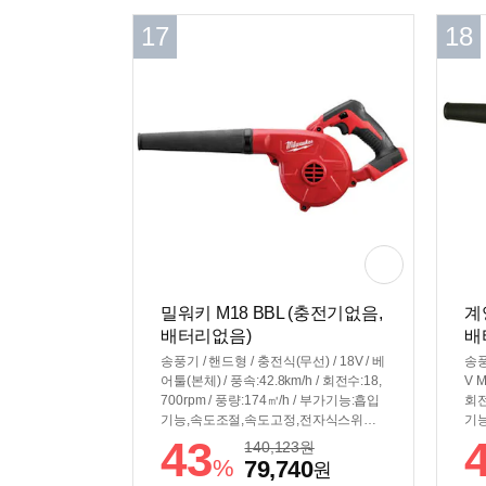
17
18
밀워키 M18 BBL (충전기없음,
계
배터리없음)
배
송풍기 / 핸드형 / 충전식(무선) / 18V / 베
송풍
어툴(본체) / 풍속:42.8km/h / 회전수:18,
V M
700rpm / 풍량:174㎥/h / 부가기능:흡입
회전
기능,속도조절,속도고정,전자식스위치 /
기능
3단변속 / 무게: 1.2kg
/ 무
43
140,123
원
%
79,740
원