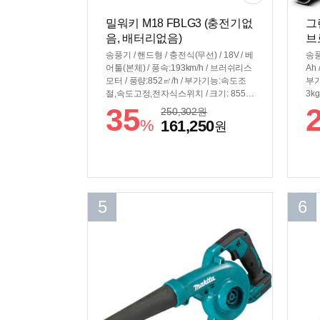
밀워키 M18 FBLG3 (충전기없
그
음, 배터리없음)
브로
송풍기 / 핸드형 / 충전식(무선) / 18V / 베
송풍
어툴(본체) / 풍속:193km/h / 브러쉬리스
Ah
모터 / 풍량:852㎥/h / 부가기능:속도조
부가
절,속도고정,전자식스위치 / 크기: 855 x
3kg
267 x 160mm / 무게: 2.3kg
35
250,302
원
%
161,250
원
5
6