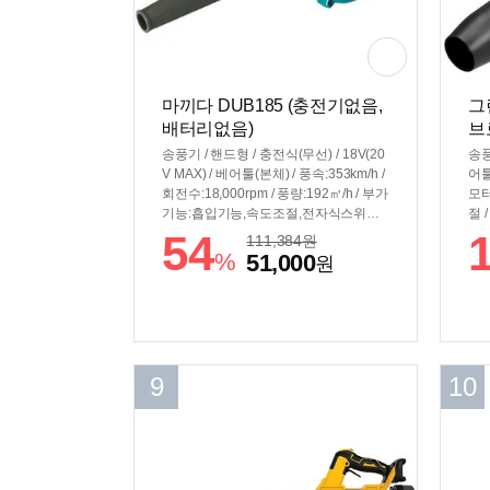
마끼다 DUB185 (충전기없음,
그
배터리없음)
브
배
송풍기 / 핸드형 / 충전식(무선) / 18V(20
송풍
V MAX) / 베어툴(본체) / 풍속:353km/h /
어툴
회전수:18,000rpm / 풍량:192㎥/h / 부가
모터
기능:흡입기능,속도조절,전자식스위치 /
절 /
3단변속 / 작동시간:(5.0Ah)17분 / 크기:
54
111,384
원
517 x 156 x 210mm / 무게: 1.9kg
%
51,000
원
9
10