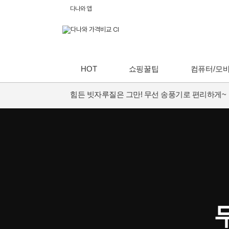
다나와 앱
HOT
쇼핑꿀팁
컴퓨터/모
힘든 빗자루질은 그만! 무선 송풍기로 편리하게~