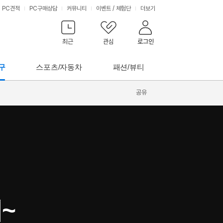
PC견적
PC구매상담
커뮤니티
이벤트
/
체험단
더보기
최근
관심
로그인
구
스포츠/자동차
패션/뷰티
공유
!
~