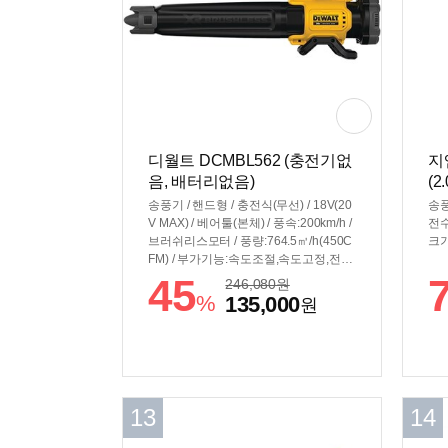
디월트 DCMBL562 (충전기없
지
음, 배터리없음)
(2
송풍기 / 핸드형 / 충전식(무선) / 18V(20
송풍
V MAX) / 베어툴(본체) / 풍속:200km/h /
전수
브러쉬리스모터 / 풍량:764.5㎥/h(450C
크기:
FM) / 부가기능:속도조절,속도고정,전자
식스위치 / 작동시간:(5.0Ah)10분 / 무게:
45
246,080
원
3.1kg
%
135,000
원
13
14