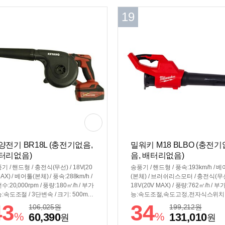
19
양전기 BR18L (충전기없음,
밀워키 M18 BLBO (충전기
터리없음)
음, 배터리없음)
기 / 핸드형 / 충전식(무선) / 18V(20
송풍기 / 핸드형 / 풍속:193km/h / 
AX) / 베어툴(본체) / 풍속:288km/h /
(본체) / 브러쉬리스모터 / 충전식(무선
수:20,000rpm / 풍량:180㎥/h / 부가
18V(20V MAX) / 풍량:762㎥/h / 
:속도조절 / 3단변속 / 크기: 500mm
능:속도조절,속도고정,전자식스위치 
게: 1.7kg
사력: 11N / 무게: 2kg
43
34
106,025
원
199,212
원
%
%
60,390
131,010
원
원