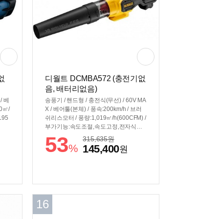
기없
디월트 DCMBA572 (충전기없
음, 배터리없음)
/ 베
송풍기 / 핸드형 / 충전식(무선) / 60V MA
0㎥/
X / 베어툴(본체) / 풍속:200km/h / 브러
195
쉬리스모터 / 풍량:1,019㎥/h(600CFM) /
부가기능:속도조절,속도고정,전자식스
위치 / 플렉스볼트 / 무게: 3.1kg
53
315,635
원
%
145,400
원
16