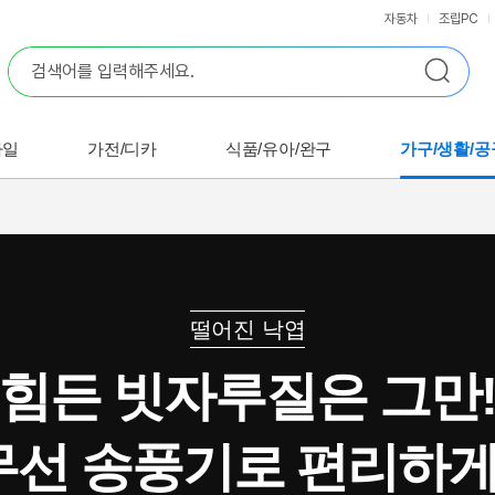
자동차
조립PC
바일
가전/디카
식품/유아/완구
가구/생활/공
떨어진 낙엽
힘든 빗자루질은 그만
무선 송풍기로 편리하게