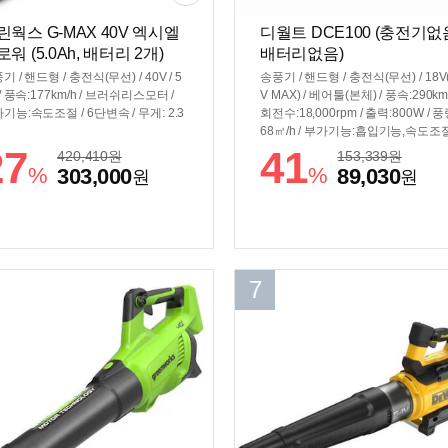
린웍스 G-MAX 40V 엑시엘
디월트 DCE100 (충전기없
워 (5.0Ah, 배터리 2개)
배터리없음)
기 / 핸드형 / 충전식(무선) / 40V / 5
송풍기 / 핸드형 / 충전식(무선) / 18V
 / 풍속:177km/h / 브러쉬리스모터 /
V MAX) / 베어툴(본체) / 풍속:290km/
기능:속도조절 / 6단변속 / 무게: 2.3
회전수:18,000rpm / 출력:800W / 풍
68㎥/h / 부가기능:흡입기능,속도조
도고정 / 3단변속 / 작동시간:(4.0Ah)
27
41
420,410
원
153,339
원
분 / 무게: 1.3kg
%
%
303,000
89,030
원
원
7