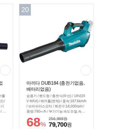
20
없
마끼다 DUB184 (충전기없음,
배터리없음)
베어툴
송풍기 / 핸드형 / 충전식(무선) / 18V(20
) /
V MAX) / 베어툴(본체) / 풍속:187.6km/h
부가기
/ 브러쉬리스모터 / 회전수:18,000rpm /
/ 분
풍량:780㎥/h / 부가기능:속도조절,속도
고정,전자식스위치 / 크기: 810 x 160 x
68
256,988
원
285mm / 무게: 3.0kg
%
79,700
원