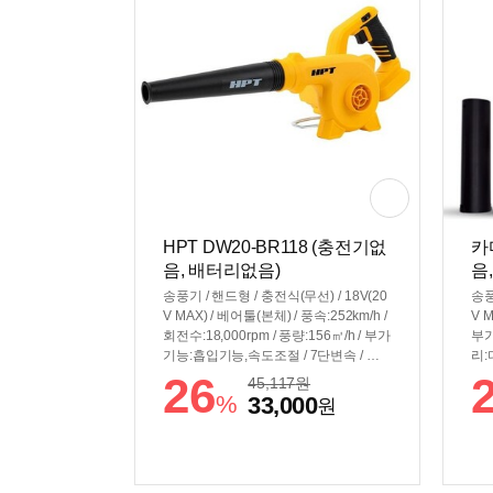
HPT DW20-BR118 (충전기없
카
음, 배터리없음)
음
송풍기 / 핸드형 / 충전식(무선) / 18V(20
송풍
V MAX) / 베어툴(본체) / 풍속:252km/h /
V M
회전수:18,000rpm / 풍량:156㎥/h / 부가
부가
기능:흡입기능,속도조절 / 7단변속 / 호
리:
환배터리:디월트 / 무게: 1.15kg
26
45,117
원
%
33,000
원