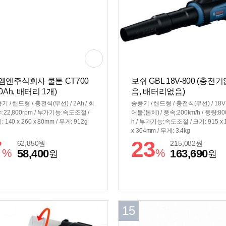
엠엔주식회사 쿨톤 CT700
보쉬 GBL 18V-800 (충전
.0Ah, 배터리 1개)
음, 배터리없음)
기 / 핸드형 / 충전식(무선) / 2Ah / 회
송풍기 / 핸드형 / 충전식(무선) / 18V 
:22,800rpm / 부가기능:속도조절 /
어툴(본체) / 풍속:200km/h / 풍량:80
 140 x 260 x 80mm / 무게: 912g
h / 부가기능:속도조절 / 크기: 915 x 
x 304mm / 무게: 3.4kg
7
23
62,850
원
215,082
원
%
%
58,400
163,690
원
원
15