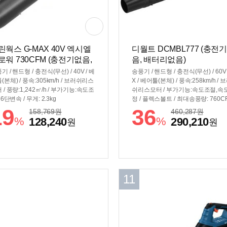
린웍스 G-MAX 40V 엑시엘
디월트 DCMBL777 (충전
로워 730CFM (충전기없음,
음, 배터리없음)
터리없음)
기 / 핸드형 / 충전식(무선) / 40V / 베
송풍기 / 핸드형 / 충전식(무선) / 60V
(본체) / 풍속:305km/h / 브러쉬리스
X / 베어툴(본체) / 풍속:258km/h / 
 / 풍량:1,242㎥/h / 부가기능:속도조
쉬리스모터 / 부가기능:속도조절,속
 6단변속 / 무게: 2.3kg
정 / 플렉스볼트 / 최대송풍량: 760CF
크기: 870 x 340mm / 무게: 3.2kg
19
36
158,769
원
460,287
원
%
%
128,240
290,210
원
원
11