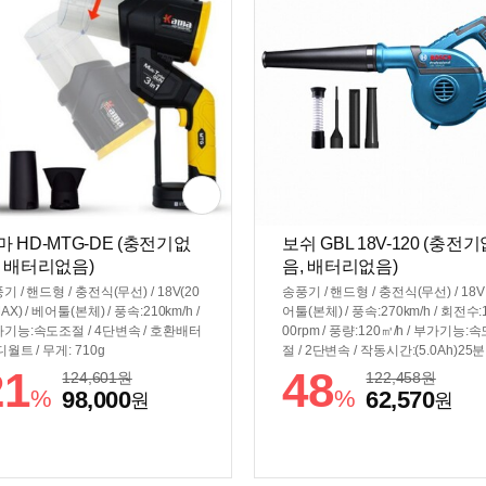
마 HD-MTG-DE (충전기없
보쉬 GBL 18V-120 (충전
, 배터리없음)
음, 배터리없음)
기 / 핸드형 / 충전식(무선) / 18V(20
송풍기 / 핸드형 / 충전식(무선) / 18V 
AX) / 베어툴(본체) / 풍속:210km/h /
어툴(본체) / 풍속:270km/h / 회전수:1
기능:속도조절 / 4단변속 / 호환배터
00rpm / 풍량:120㎥/h / 부가기능:
디월트 / 무게: 710g
절 / 2단변속 / 작동시간:(5.0Ah)25분 
게: (배터리제외)1.1kg
21
48
124,601
원
122,458
원
%
%
98,000
62,570
원
원