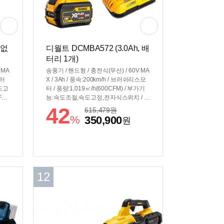
기없
디월트 DCMBA572 (3.0Ah, 배
터리 1개)
 MA
송풍기 / 핸드형 / 충전식(무선) / 60V MA
브러
X / 3Ah / 풍속:200km/h / 브러쉬리스모
도고
터 / 풍량:1,019㎥/h(600CFM) / 부가기
M /
능:속도조절,속도고정,전자식스위치 / 플
렉스볼트 / 무게: 3.1kg
42
615,479
원
%
350,900
원
12