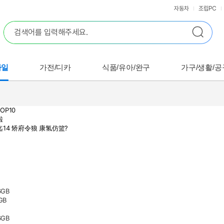
자동차
조립PC
바일
가전/디카
식품/유아/완구
가구/생활/공