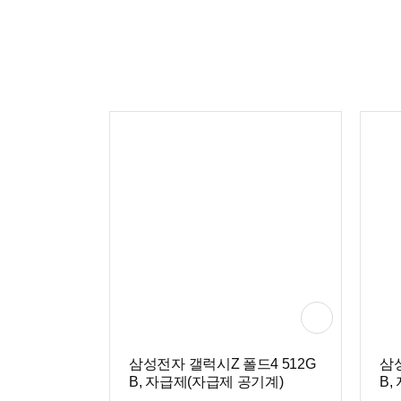
삼성전자 갤럭시Z 폴드4 512G
삼성
B, 자급제(자급제 공기계)
B,