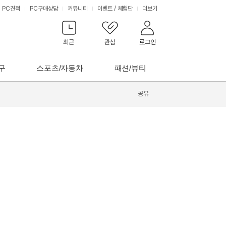
PC견적
PC구매상담
커뮤니티
이벤트
/
체험단
더보기
최근
관심
로그인
구
스포츠/자동차
패션/뷰티
공유