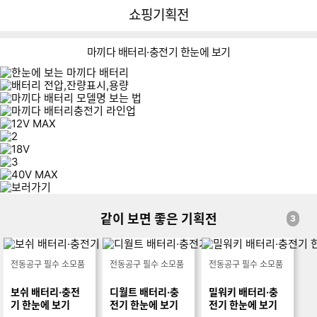
뒤
다
다나와
쇼핑기획전
로
나
가
와
기
메
마끼다 배터리·충전기 한눈에 보기
인
1
2
3
1
3
2
4
5
1
2
3
1
3
2
4
5
6
1
2
3
1
3
2
4
5
6
7
1
1
같이 보면 좋은 기획전
3
전동공구 필수 소모품
전동공구 필수 소모품
전동공구 필수 소모품
보쉬 배터리·충전
디월트 배터리·충
밀워키 배터리·충
기 한눈에 보기
전기 한눈에 보기
전기 한눈에 보기