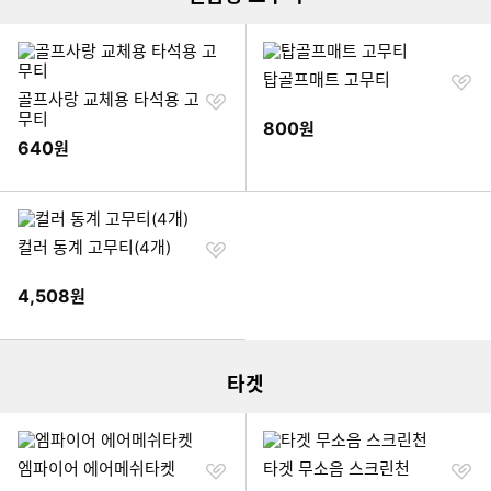
찜
탑골프매트 고무티
찜
하
골프사랑 교체용 타석용 고
하
기
무티
800
원
기
640
원
찜
컬러 동계 고무티(4개)
하
기
4,508
원
이미지형 상품 목록
타겟
찜
찜
엠파이어 에어메쉬타켓
타겟 무소음 스크린천
하
하