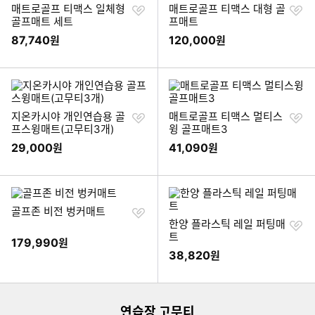
찜
찜
매트로골프 티맥스 일체형
매트로골프 티맥스 대형 골
하
하
골프매트 세트
프매트
기
기
87,740
120,000
원
원
찜
찜
지온카시야 개인연습용 골
매트로골프 티맥스 멀티스
하
하
프스윙매트(고무티3개)
윙 골프매트3
기
기
29,000
41,090
원
원
찜
골프존 비전 벙커매트
하
찜
한양 플라스틱 레일 퍼팅매
기
하
트
179,990
원
기
38,820
원
이미지형 상품 목록
연습장 고무티