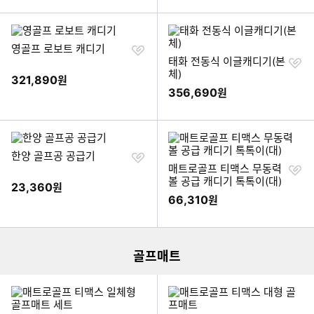
찜
영골프 로보트 캐디기
하
찜
태화 전동식 이글캐디기(본
기
하
체)
321,890
원
기
356,690
원
찜
한양 골프공 공급기
하
찜
매트로골프 티맥스 무동력
기
하
볼 공급 캐디기 톡톡이(대)
23,360
원
기
66,310
원
이미지형 상품 목록
골프매트