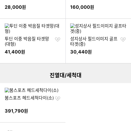
기
기
28,000
160,000
원
원
찜
찜
투딘 이중 박음질 타겟망
성지상사 필드이미지 골프
하
하
(대형)
타겟(중)
기
기
41,400
30,440
원
원
이미지형 상품 목록
진열대/세척대
찜
붐스포츠 헤드세척다이(소)
하
기
391,790
원