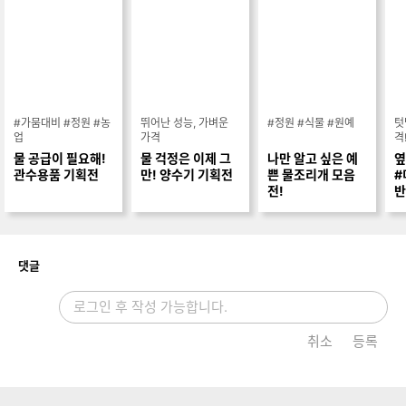
#가뭄대비 #정원 #농
뛰어난 성능, 가벼운
#정원 #식물 #원예
텃
업
가격
격
물 공급이 필요해!
물 걱정은 이제 그
나만 알고 싶은 예
옆
관수용품 기획전
만! 양수기 기획전
쁜 물조리개 모음
#
전!
반
개
댓글
취소
등록