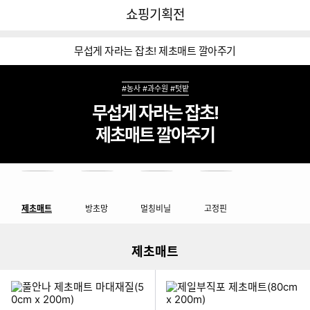
뒤
다
다나와
쇼핑기획전
로
나
가
와
기
메
무섭게 자라는 잡초! 제초매트 깔아주기
인
#농사 #과수원 #텃밭
무섭게 자라는 잡초!
제초매트 깔아주기
쇼핑기획전 네비게이션
이미지형 상품 목록
제초매트
방초망
멀칭비닐
고정핀
더보기
제초매트