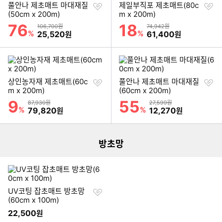
찜
찜
풀안나 제초매트 마대재질
제일부직포 제초매트(80c
하
하
(50cm x 200m)
m x 200m)
기
기
76
18
할인률
할인률
상품금액
상품금액
106,700원
74,942원
%
할인금액
%
할인금액
25,520
61,400
원
원
찜
찜
상인농자재 제초매트(60c
풀안나 제초매트 마대재질
하
하
m x 200m)
(60cm x 200m)
기
기
9
55
할인률
할인률
상품금액
상품금액
87,930원
27,599원
이미지형 상품 목록
%
할인금액
%
할인금액
79,820
12,270
원
원
더보기
방초망
찜
UV코팅 잡초매트 방초망
하
(60cm x 100m)
기
22,500
원
이미지형 상품 목록