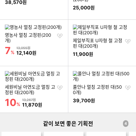
38,570
원
기
25,000
원
찜
영농사 멀칭 고정핀(200
하
찜
개)
제일부직포 U자형 철 고정
기
하
핀 대(200개)
7
할인률
상품금액
13,055원
기
%
할인금액
12,140
원
11,900
원
찜
찜
세원비닐 아연도금 멀칭 고
풀안나 멀칭 고정핀 대(50
하
하
정핀 대(200개)
0개)
기
기
10
할인률
상품금액
39,700
13,267원
원
%
할인금액
11,870
원
같이 보면 좋은 기획전
4