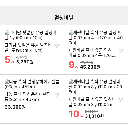
더보기
멀칭비닐
찜
그리담 텃밭용 유공 멀칭비
하
찜
닐 1구(90cm x 10m)
세원비닐 흑색 유공 멀칭
기
하
비닐 0.02mm 4구(120cm
5
할인률
상품금액
4,022원
기
x 400m)
%
할인금액
3,790
원
9
할인률
상품금액
49,743원
%
할인금액
45,230
원
찜
다농 흑색 멀칭용하이덴필
하
찜
름(90cm x 457m)
세원비닐 흑색 유공 멀칭비
기
하
닐 0.02mm 8구(120cm x
33,000
원
기
205m)
10
할인률
상품금액
34,827원
%
할인금액
31,310
원