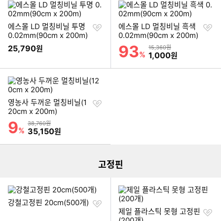
찜
찜
에스몰 LD 멀칭비닐 투명
에스몰 LD 멀칭비닐 흑색
하
하
0.02mm(90cm x 200m)
0.02mm(90cm x 200m)
기
기
93
할인률
25,790
상품금액
원
15,360원
%
할인금액
1,000
원
찜
영농사 두꺼운 멀칭비닐(1
하
20cm x 200m)
기
9
할인률
상품금액
38,760원
이미지형 상품 목록
%
할인금액
35,150
원
더보기
고정핀
찜
강철고정핀 20cm(500개)
하
찜
제일 플라스틱 못형 고정핀
기
하
(200개)