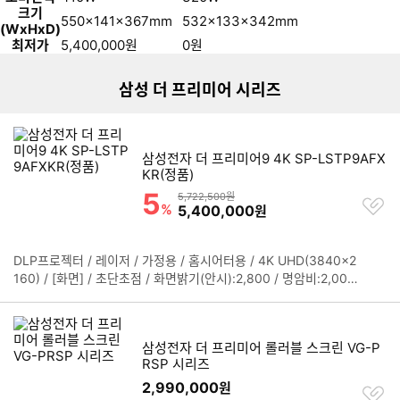
크기
리스트형 상품 목록
550x141x367mm
532x133x342mm
(WxHxD)
최저가
5,400,000
원
0
원
삼성 더 프리미어 시리즈
삼성전자 더 프리미어9 4K SP-LSTP9AFX
KR(정품)
5
할인률
상품금액
5,722,500원
찜
%
할인금액
5,400,000
원
하
기
DLP프로젝터 / 레이저 / 가정용 / 홈시어터용 / 4K UHD(3840x2
정
160) / [화면] / 초단초점 / 화면밝기(안시):2,800 / 명암비:2,000,
보
000:1 / 최대화면:130인치 / 100인치투사거리:0.11m / HLG / H
펼
DR10+ / 필름메이커모드 / 키스톤(자동) / [음향] / 돌비디지털 / 스
치
피커:4.2채널 / 출력:40W / [스마트] / 타이젠OS / 넷플릭스 / 유튜
기
삼성전자 더 프리미어 롤러블 스크린 VG-P
브 / 미러링 / 블루투스 / WiFi / [단자] / RF(안테나) / LAN / HDM
RSP 시리즈
I:3개 / USB:1개 / 지원:eARC,CEC / [부가] / TV수신 / USB재생 /
소비전력:410W / 소음:32dB / 무게:11.5kg / 크기(가로x세로x깊
2,990,000
원
찜