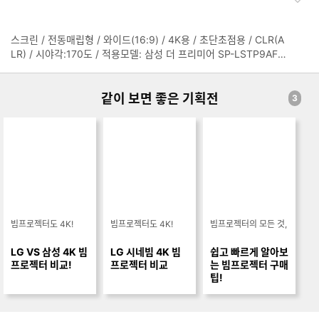
이): 550x141x367mm
하
기
스크린 / 전동매립형 / 와이드(16:9) / 4K용 / 초단초점용 / CLR(A
정
LR) / 시야각:170도 / 적용모델: 삼성 더 프리미어 SP-LSTP9AFX
보
KR, SP-LSTP7AFXKR
펼
치
같이 보면 좋은 기획전
기
3
빔프로젝터도 4K!
빔프로젝터도 4K!
빔프로젝터의 모든 것,
LG VS 삼성 4K 빔
LG 시네빔 4K 빔
쉽고 빠르게 알아보
프로젝터 비교!
프로젝터 비교
는 빔프로젝터 구매
팁!