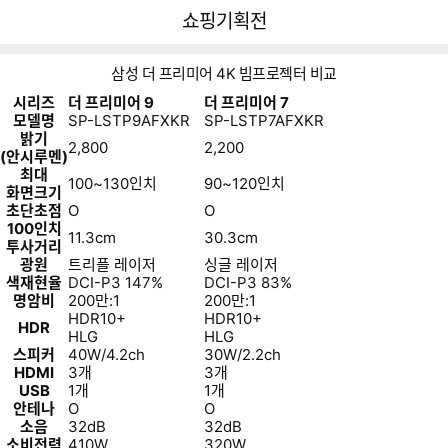
뒤
다
다나와
쇼핑기획전
로
나
가
와
기
메
삼성 더 프리미어 4K 빔프로젝터 비교
인
시리즈
더 프리미어 9
더 프리미어 7
모델명
SP-LSTP9AFXKR
SP-LSTP7AFXKR
밝기
2,800
2,200
(안시루멘)
최대
100~130인치
90~120인치
화면크기
초단초점
O
O
100인치
11.3cm
30.3cm
투사거리
광원
트리플 레이저
싱글 레이저
색재현율
DCI-P3 147%
DCI-P3 83%
명암비
200만:1
200만:1
HDR10+
HDR10+
HDR
HLG
HLG
스피커
40W/4.2ch
30W/2.2ch
HDMI
3개
3개
USB
1개
1개
안테나
O
O
소음
32dB
32dB
소비전력
410W
320W