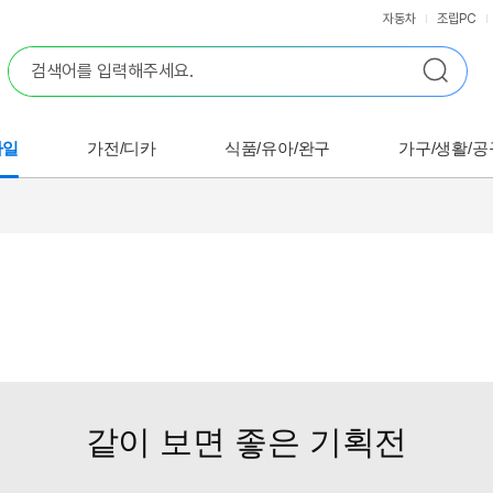
자동차
조립PC
바일
가전/디카
식품/유아/완구
가구/생활/공
같이 보면 좋은 기획전