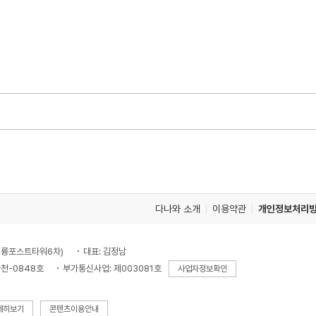
다나와 소개
이용약관
개인정보처리
, 대륭포스트타워6차)
대표: 김정남
천-0848호
부가통신사업: 제003081호
사업자정보확인
세히보기
콘텐츠이용안내