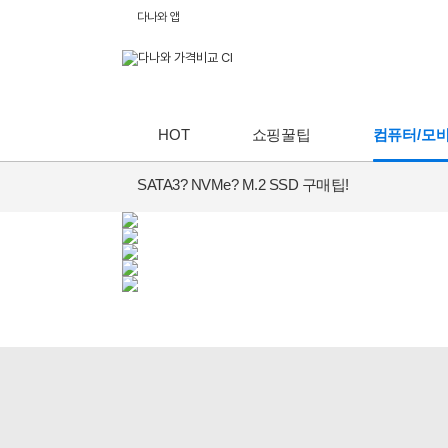
다나와 앱
HOT
쇼핑꿀팁
컴퓨터/모
SATA3? NVMe? M.2 SSD 구매팁!