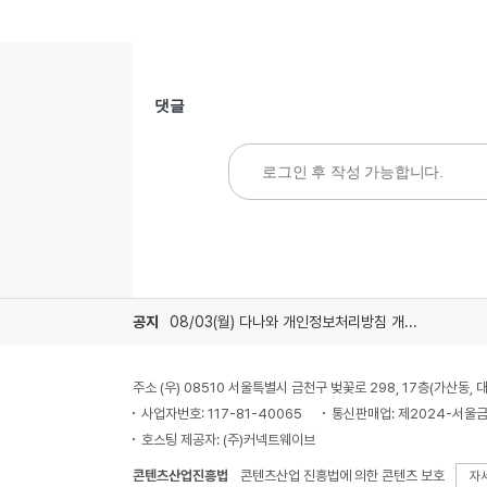
댓글
공지
08/03(월) 다나와 개인정보처리방침 개정 안내
주소 (우) 08510 서울특별시 금천구 벚꽃로 298, 17층(가산동
사업자번호: 117-81-40065
통신판매업: 제2024-서울금
호스팅 제공자: (주)커넥트웨이브
콘텐츠산업진흥법
콘텐츠산업 진흥법에 의한 콘텐츠 보호
자