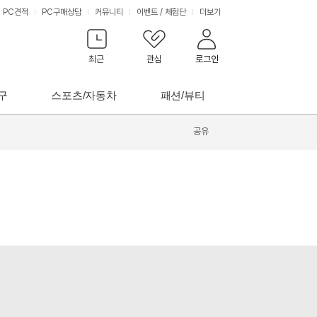
PC견적
PC구매상담
커뮤니티
이벤트
/
체험단
더보기
최근
관심
로그인
구
스포츠/자동차
패션/뷰티
공유